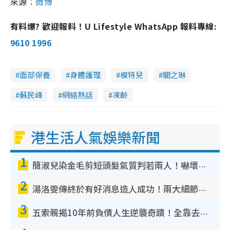
來源︰
微博
有料爆? 歡迎報料！U Lifestyle WhatsApp 報料專線:
9610 1996
面部保養
身體護理
模特兒
關之琳
蘇民峰
網絡熱話
凍齡
港生活人氣娛樂新聞
1
簡淑兒染金毛剪短頭髮氣質判若兩人！嚇壞老公麥大力都認唔出：「你做咩事？」
2
湯洛雯傳終於有好消息造人成功！兩大細節曝孕味極濃惹猜測：大肚婆先會咁！
3
五索親揭10年前負債人生逆襲奇蹟！全靠去一地方轉運後即遇上馬先生