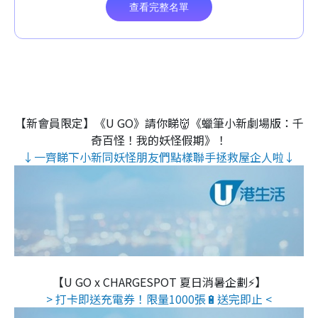
【新會員限定】《U GO》請你睇👹《蠟筆小新劇場版：千
奇百怪！我的妖怪假期》！
↓一齊睇下小新同妖怪朋友們點樣聯手拯救屋企人啦↓
【U GO x CHARGESPOT 夏日消暑企劃⚡】
> 打卡即送充電券！限量1000張🔋送完即止 <