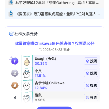
4
林芊妤親解12年前「殘廁Gathering」真相！高層解約一句話重創尊嚴至今拒返TVB
5
《愛回家》隱形富豪臥虎藏龍！盤點12位財氣逼人的有錢藝人：呢位靚女3億身家唔憂做