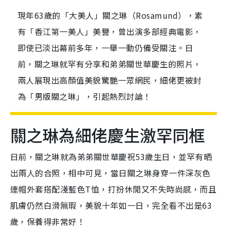
現年63歲的「大美人」關之琳（Rosamund），素
有「香江第一美人」美譽，曾出演多部經典電影，
即使已淡出幕前多年，一舉一動仍備受關注。日
前，關之琳就罕有分享和弟弟關世華慶生的照片，
兩人展現出高顏值美貌驚艷一眾網民，細佬更被封
為「男版關之琳」，引起熱烈討論！
關之琳為細佬慶生激罕同框
日前，關之琳就為弟弟關世華慶祝53歲生日，並罕有晒
出兩人的合照，相中可見，當日關之琳身穿一件深灰色
連帽外套搭配淺藍色T恤，打扮休閒又不失時尚感，而且
肌膚仍然白滑無瑕，美貌十年如一日，完全看不出是63
歲，保養得非常好！