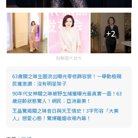
+2
點擊圖片放大
63歲關之琳生圖流出曝光零修飾容貌！一舉動極親
民獲激讚︰沒有明星架子
90年代女神關之琳被野生捕獲曝光最真實一面！63
歲逆齡狀態驚人！網民：亞洲最美！
王晶驚揭關之琳昔日與天王情史！3字形容「大美
人」戀愛心態！驚爆離婚收場內幕！