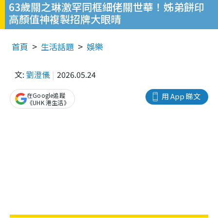
63歲關之琳激罕同框細佬關世華！姊弟餅印
高顏值神複製招牌大眼晴
首頁
生活話題
娛樂
文:
劉澄儀
2026.05.24
在Google追蹤
用 App 睇文
《UHK 港生活》