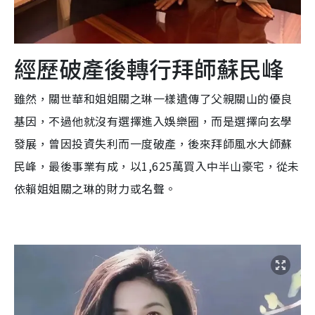
經歷破產後轉行拜師蘇民峰
雖然，關世華和姐姐關之琳一樣遺傳了父親關山的優良
基因，不過他就沒有選擇進入娛樂圈，而是選擇向玄學
發展，曾因投資失利而一度破產，後來拜師風水大師蘇
民峰，最後事業有成，以1,625萬買入中半山豪宅，從未
依賴姐姐關之琳的財力或名聲。