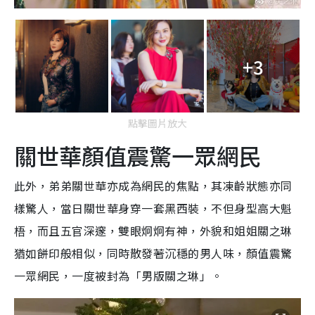
+3
點擊圖片放大
關世華顏值震驚一眾網民
此外，弟弟關世華亦成為網民的焦點，其凍齡狀態亦同
樣驚人，當日關世華身穿一套黑西裝，不但身型高大魁
梧，而且五官深邃，雙眼炯炯有神，外貌和姐姐關之琳
猶如餅印般相似，同時散發著沉穩的男人味，顏值震驚
一眾網民，一度被封為「男版關之琳」。