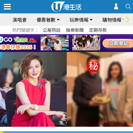
演唱會
優惠著數
玩樂情報
購物情報
熱門關鍵字：
公屋熱話
娛樂新聞
定期存款