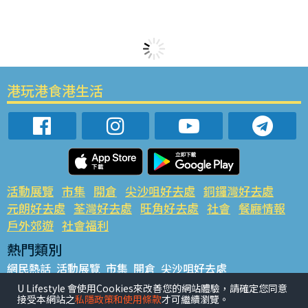
港玩港食港生活
活動展覽
市集
開倉
尖沙咀好去處
銅鑼灣好去處
元朗好去處
荃灣好去處
旺角好去處
社會
餐廳情報
戶外郊遊
社會福利
熱門類別
網民熱話
活動展覽
市集
開倉
尖沙咀好去處
銅鑼灣好去處
元朗好去處
荃灣好去處
旺角好去處
社會
U Lifestyle 會使用Cookies來改善您的網站體驗，請確定您同意
接受本網站之
私隱政策和使用條款
才可繼續瀏覽。
餐廳情報
戶外郊遊