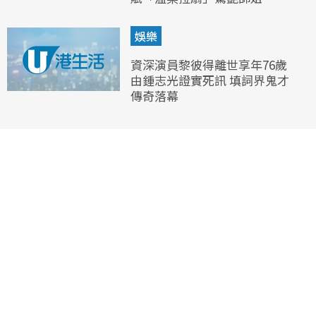
娛樂
資深演員黎彼得離世享年76歲
由鍾志光證實死訊 填詞界鬼才
傳奇落幕