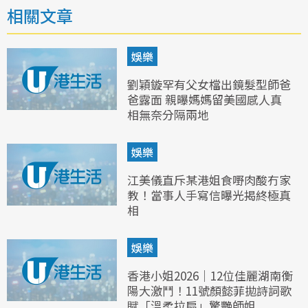
相關文章
娛樂
劉穎鏇罕有父女檔出鏡髮型師爸
爸露面 親曝媽媽留美國感人真
相無奈分隔兩地
娛樂
江美儀直斥某港姐食嘢肉酸冇家
教！當事人手寫信曝光揭終極真
相
娛樂
香港小姐2026｜12位佳麗湖南衡
陽大激鬥！11號顏懿菲拋詩詞歌
賦「溫柔拉扇」驚艷師姐