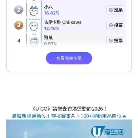
《U GO》請您去香港運動節2026！
體驗新興運動💦＋競技賽事💪＋100+運動用品攤位🔥