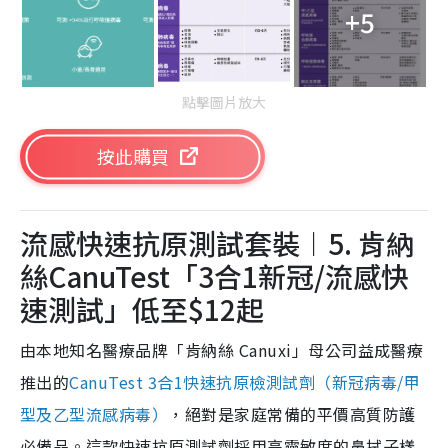
+5
點擊圖片放大
按此購買
流感快速抗原測試套裝︱5. 肯納
絲CanuTest「3合1新冠/流感快
速測試」低至$12起
由本地知名醫療品牌「肯納絲 Canuxi」母公司益成醫療
推出的
CanuTest 3合1快速抗原檢測試劑（新冠病毒/甲
型及乙型流感病毒）
，絕對是家庭常備的平價高質防護
必備品。這款快速抗原測試劑採用高靈敏度的鼻拭子樣