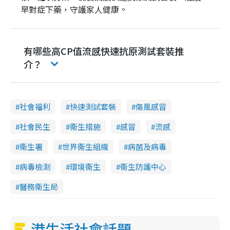
早對症下藥，守護家人健康。
有哪些高CP值流感快速抗原測試套裝推
介？
社會福利
快速測試套裝
傷風感冒
社會民生
衞生措施
感冒
流感
衞生署
世界衞生組織
病菌及病毒
病毒檢測
環境衞生
衞生防護中心
醫務衞生局
港生活社會話題