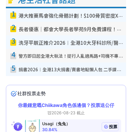
1
港大推賽馬會強化骨骼計劃！$100骨質密度X光檢查 完成免費運動訓練送超市禮券！附參加資格
2
長者優惠｜都會大學長者學苑9月免費課程！多媒體/微電影創作/網絡安全 附報名方法教學
3
洗牙平靚正推介2026︱全港10大牙科診所/醫院懶人包 夜診至8點/鎮靜潔牙/醫療券適用
4
警方即日起全港大執法！捉行人亂過馬路+司機不專注駕駛！亂過馬路罰$2000
5
捐書2026︱全港13大捐書/賣書地點懶人包 二手課本最高$150＋舊書換免費咖啡/戲票