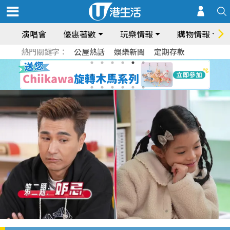
演唱會
優惠著數
玩樂情報
購物情報
熱門關鍵字：
公屋熱話
娛樂新聞
定期存款