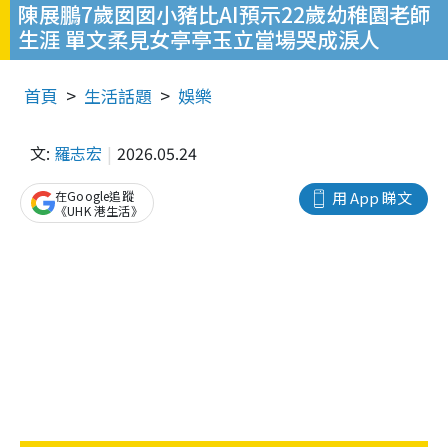
陳展鵬7歲囡囡小豬比AI預示22歲幼稚園老師
生涯 單文柔見女亭亭玉立當場哭成淚人
首頁
生活話題
娛樂
文:
羅志宏
2026.05.24
在Google追蹤
用 App 睇文
《UHK 港生活》