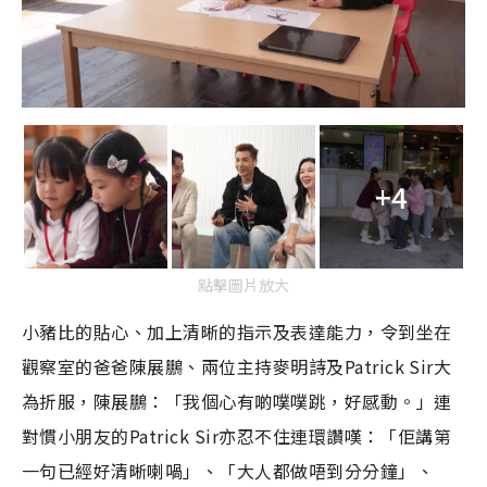
+4
點擊圖片放大
小豬比的貼心、加上清晰的指示及表達能力，令到坐在
觀察室的爸爸陳展鵬、兩位主持麥明詩及Patrick Sir大
為折服，陳展鵬：「我個心有啲噗噗跳，好感動。」連
對慣小朋友的Patrick Sir亦忍不住連環讚嘆：「佢講第
一句已經好清晰喇喎」、「大人都做唔到分分鐘」、