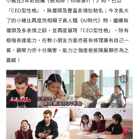
小豬比3年前拍攝《爸知弊！你嚟湊吖！》時，已以
「CEO型性格」、無厘頭及豐富表情包馳名；今次長大
了的小豬比再度亮相親子真人騷《AI時代》時，繼續無
厘頭及多表情之餘，並再度展現「CEO型性格」，除有
極強表達能力，在教小朋友方面亦甚有條理兼有自己一
套，觀察力亦十分厲害，能力之強連爸爸陳展鵬亦為之
震撼！