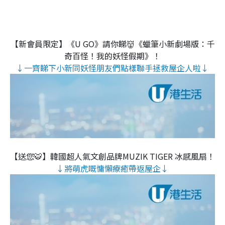
【新會員限定】《U GO》請你睇👹《蠟筆小新劇場版：千
奇百怪！我的妖怪假期》！
↓一齊睇下小新同妖怪朋友們點樣聯手拯救屋企人啦↓
【送您🐯】韓國超人氣文創品牌MUZIK TIGER 冰感風扇！
↓將萌虎嘅慵懶療癒帶返屋企↓