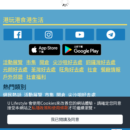
港玩港食港生活
活動展覽
市集
開倉
尖沙咀好去處
銅鑼灣好去處
元朗好去處
荃灣好去處
旺角好去處
社會
餐廳情報
戶外郊遊
社會福利
熱門類別
網民熱話
活動展覽
市集
開倉
尖沙咀好去處
銅鑼灣好去處
元朗好去處
荃灣好去處
旺角好去處
社會
U Lifestyle 會使用Cookies來改善您的網站體驗，請確定您同意
接受本網站之
私隱政策和使用條款
才可繼續瀏覽。
餐廳情報
戶外郊遊
熱門標籤
我已閱讀及同意
#UGO搵好去處
#人氣活動推介
#美食社群熱話