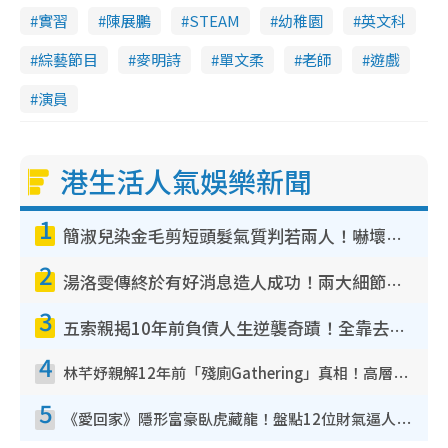
實習
陳展鵬
STEAM
幼稚園
英文科
綜藝節目
麥明詩
單文柔
老師
遊戲
演員
港生活人氣娛樂新聞
1
簡淑兒染金毛剪短頭髮氣質判若兩人！嚇壞老公麥大力都認唔出：「你做咩事？」
2
湯洛雯傳終於有好消息造人成功！兩大細節曝孕味極濃惹猜測：大肚婆先會咁！
3
五索親揭10年前負債人生逆襲奇蹟！全靠去一地方轉運後即遇上馬先生
4
林芊妤親解12年前「殘廁Gathering」真相！高層解約一句話重創尊嚴至今拒返TVB
5
《愛回家》隱形富豪臥虎藏龍！盤點12位財氣逼人的有錢藝人：呢位靚女3億身家唔憂做