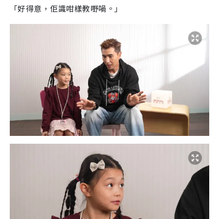
「好得意，佢識咁樣教嘢喎。」