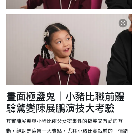
畫面極盞鬼｜小豬比職前體
驗驚變陳展鵬演技大考驗
其實陳展鵬與小豬比兩父女密集性的搞笑又有愛的互
動，絕對是這集一大賣點，尤其小豬比實戰前的「情緒