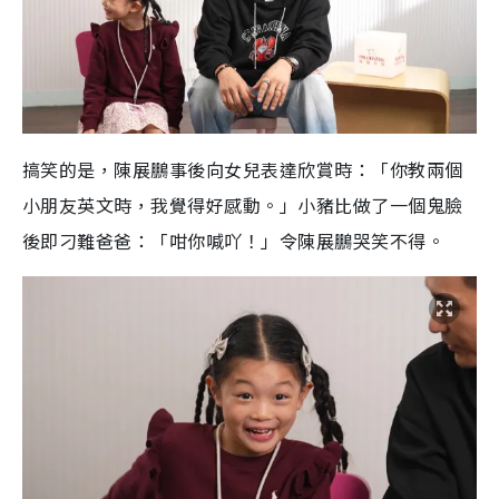
搞笑的是，陳展鵬事後向女兒表達欣賞時：「你教兩個
小朋友英文時，我覺得好感動。」小豬比做了一個鬼臉
後即刁難爸爸：「咁你喊吖！」令陳展鵬哭笑不得。