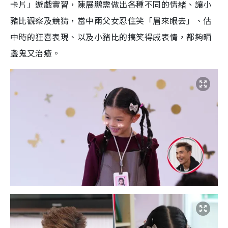
卡片」遊戲實習，陳展鵬需做出各種不同的情緒、讓小
豬比觀察及競猜，當中兩父女忍住笑「眉來眼去」、估
中時的狂喜表現、以及小豬比的搞笑得戚表情，都夠晒
盞鬼又治癒。