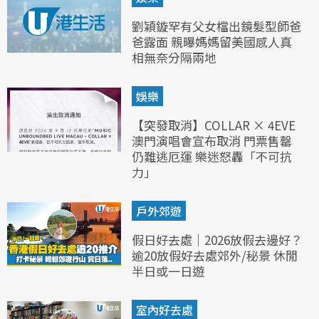
劉穎鏇罕有父女檔出鏡髮型師爸
爸露面 親曝媽媽留美國感人真
相無奈分隔兩地
娛樂
【突發取消】COLLAR × 4EVE
澳門演唱會宣布取消 門票售罄
仍難逃厄運 樂迷怒轟「不可抗
力」
戶外郊遊
假日好去處｜2026放假去邊好？
逾20放假好去處郊外/秘景 休閒
半日或一日遊
室內好去處