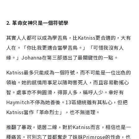
2. 革命女神只是一個符號學
其實人人都可以成為學舌鳥，比Katniss更合適的，大有
人在。「你比我更適合當學舌鳥。」「可惜我沒有人
緣。」Johanna在第三部道出了最關鍵性的一點。
Katniss最多只能成為一個符號，而不可能是一位出色的
領袖。她的感情用事足以隨時害死人，而且容易動搖心
智。處事亦不夠圓滑，得罪人多，稱呼人少。幸好有
Haymitch不停為她善後。13區總統雖有其私心，但把
Katniss當作「革命烈士」，也不無道理。
推翻了暴政，退居二線，對於Katniss而言，相信也是一
種痛苦。可別忘了首都奪走了妹妹Primrose的性命，也