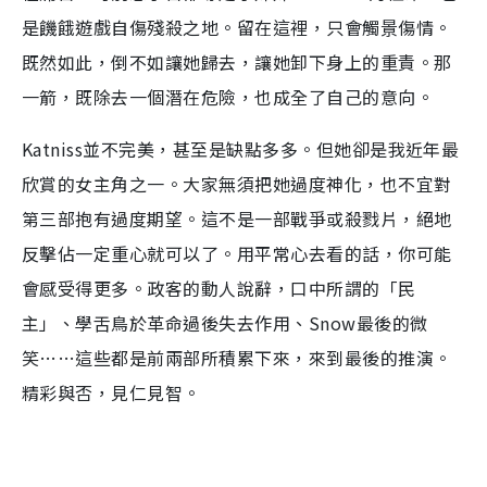
是饑餓遊戲自傷殘殺之地。留在這裡，只會觸㬌傷情。
既然如此，倒不如讓她歸去，讓她卸下身上的重責。那
一箭，既除去一個潛在危險，也成全了自己的意向。
Katniss並不完美，甚至是缺點多多。但她卻是我近年最
欣賞的女主角之一。大家無須把她過度神化，也不宜對
第三部抱有過度期望。這不是一部戰爭或殺戮片，絕地
反擊佔一定重心就可以了。用平常心去看的話，你可能
會感受得更多。政客的動人說辭，口中所謂的「民
主」、學舌鳥於革命過後失去作用、Snow最後的微
笑……這些都是前兩部所積累下來，來到最後的推演。
精彩與否，見仁見智。