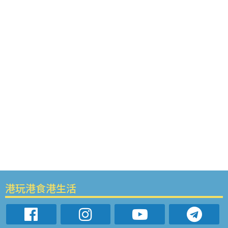
港玩港食港生活