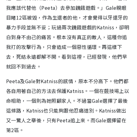
我應該代替他（Peeta）去參加饑餓遊戲。」Gale親眼
目睹12區被毀，作為生還者的他，才會覺得以牙還牙的
暴力手段並無不妥；玩過兩次饑餓遊戲的Katniss，卻明
白到身不由己的痛苦。根本沒有真正的敵人，這種你追
我打的攻擊行為，只會造成一個惡性循環。再這樣下
去，死結永遠都解不開。看到這裡，已經發現，他們早
就回不到過去。
Peeta及Gale對Katniss的感情，原本不分高下。他們都
各自用著自己的方法去保護Katniss。一個在竸技埸上以
命相助，一個則為她照顧家人。不過當Gale選擇了最後
這條路，Katniss也只能夠跟他忍痛道別。Katniss做出
又一驚人之舉後，只有Peeta追上來。而Gale選擇留在
第2區。