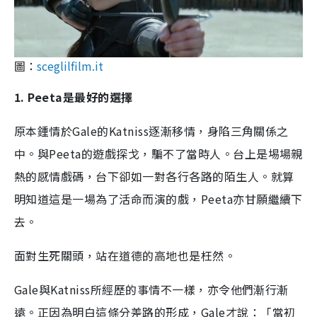
圖：
sceglilfilm.it
1. Peeta是最好的選擇
原本鍾情於Gale的Katniss逐漸移情，身陷三角關係之
中。與Peeta的遊戲探戈，騙不了當時人。台上是埸場親
熱的感情戲碼，台下卻如一對各行各路的陌生人。就算
明知道這是一場為了活命而演的戲，Peeta亦甘願繼續下
去。
面對生死關頭，站在道德的高地也是枉然。
Gale與Katniss所經歷的事情不一樣，亦令他們漸行漸
遠。正因為明白這條分差路的形成，Gale才說：「當初