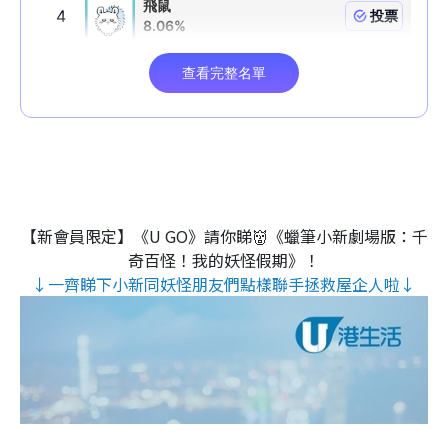
【新會員限定】《U GO》請你睇👹《蠟筆小新劇場版：千
奇百怪！我的妖怪假期》！
↓一齊睇下小新同妖怪朋友們點樣聯手拯救屋企人啦↓