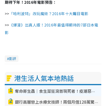
期待下年！2016年電影預告：
>>
「哈利波特」改玩魔術？2016年十大矚目電影
>>
《爆漫》出真人版！2016年最值得期待的7部日本電
影
影評
港生活人氣本地熱話
1
奪命寄生蟲｜食生菜狂瀉首現死者！疫潮惡化錄1.8萬宗病例 揭洗菜3大謬誤
2
銀行高層戀上水療女技師！兩個月借128萬驚覺「沉船」沉落火海 揭背後疑似邪教操控賣淫