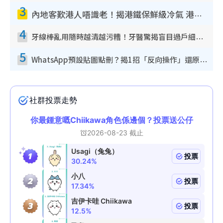
3
內地客歎港人唔識老！揭港鐵保鮮級冷氣 港人求放過：咪投訴
4
牙線棒亂用隨時越清越污糟！牙醫驚揭盲目過戶細菌恐致蛀牙：呢種先係日常真保養
5
WhatsApp預設貼圖點刪？揭1招「反向操作」還原簡潔介面 附3步實測教學