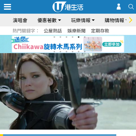
演唱會
優惠著數
玩樂情報
購物情報
熱門關鍵字：
公屋熱話
娛樂新聞
定期存款