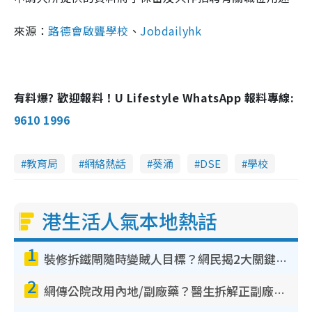
來源：
路德會啟聾學校
、
Jobdailyhk
有料爆? 歡迎報料！U Lifestyle WhatsApp 報料專線:
9610 1996
教育局
網絡熱話
葵涌
DSE
學校
港生活人氣本地熱話
1
裝修拆鐵閘隨時變賊人目標？網民揭2大關鍵用途：裝新式等於白裝？附新舊鐵閘分別
2
網傳公院改用內地/副廠藥？醫生拆解正副廠分別 揭4類人換藥隨時出事