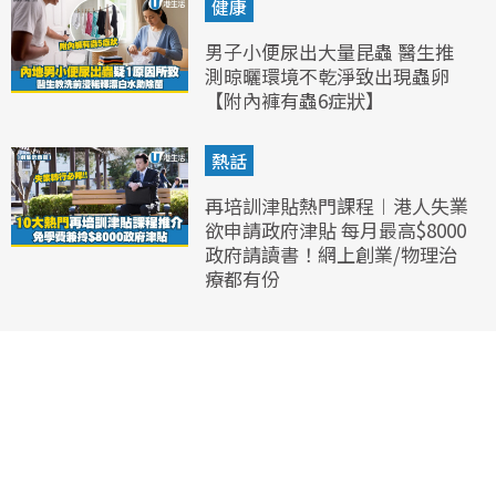
健康
男子小便尿出大量昆蟲 醫生推
測晾曬環境不乾淨致出現蟲卵
【附內褲有蟲6症狀】
熱話
再培訓津貼熱門課程︱港人失業
欲申請政府津貼 每月最高$8000
政府請讀書！網上創業/物理治
療都有份