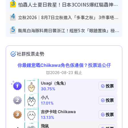
3
怕蟲人士夏日救星！日本3COINS爆紅驅蟲神器$45起 1招「全程免觸碰」輕鬆搞定小強
4
立秋2026｜8月7日立秋進入「多事之秋」 3件事唔做得！專家教6招開運 清枱頭／銀包納氣接好運
5
颱風白海豚料周日襲浙江！經歷5次「眼牆置換」極罕見 成登陸內地最長途颱風