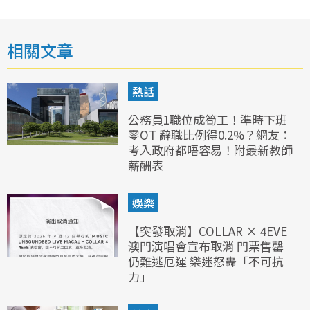
相關文章
熱話
公務員1職位成筍工！準時下班
零OT 辭職比例得0.2%？網友：
考入政府都唔容易！附最新教師
薪酬表
娛樂
【突發取消】COLLAR × 4EVE
澳門演唱會宣布取消 門票售罄
仍難逃厄運 樂迷怒轟「不可抗
力」