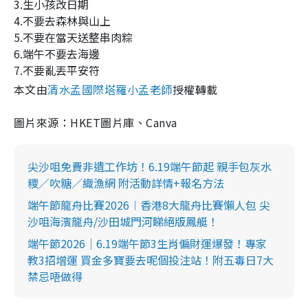
3.生小孩改日期
4.不要去森林與山上
5.不要在當天送整串肉粽
6.端午不要去海邊
7.不要亂丟平安符
本文由
清水孟國際塔羅小孟老師
授權轉載
圖片來源：HKET圖片庫、Canva
尖沙咀免費非遺工作坊！6.19端午節起 親手包灰水
糭／吹糖／織漁網 附活動詳情+報名方法
端午節龍舟比賽2026︱香港8大龍舟比賽懶人包 尖
沙咀海濱龍舟/沙田城門河睇絕版鳳艇！
端午節2026｜6.19端午節3生肖偏財運爆發！專家
教3招增運 買金多寶要去呢個投注站！附五毒日7大
禁忌唔做得