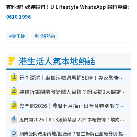
有料爆? 歡迎報料！U Lifestyle WhatsApp 報料專線:
9610 1996
端午節
網絡熱話
港生活人氣本地熱話
1
行李清潔｜車轆污糟過馬桶58倍！專家警告忌用酒精抹 教1招免污手除菌
2
裝修拆鐵閘隨時變賊人目標？網民揭2大關鍵用途：裝新式等於白裝？附新舊鐵閘分別
3
鬼門開2026｜農曆七月撞正日全食特別邪？專家警告切忌做一事！揭4大禁忌+2招保平安
4
鬼門開2026｜8.13鬼節禁忌 22件事唔做得！燒肉、刺身要少食？半夜勿吹口哨/打呢個電話
5
網傳公院改用內地/副廠藥？醫生拆解正副廠分別 揭4類人換藥隨時出事