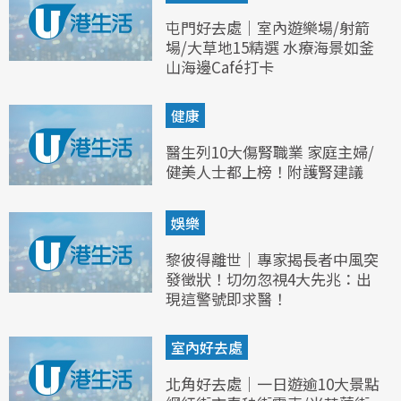
屯門好去處｜室內遊樂場/射箭
場/大草地15精選 水療海景如釜
山海邊Café打卡
健康
醫生列10大傷腎職業 家庭主婦/
健美人士都上榜！附護腎建議
娛樂
黎彼得離世｜專家揭長者中風突
發徵狀！切勿忽視4大先兆：出
現這警號即求醫！
室內好去處
北角好去處｜一日遊逾10大景點