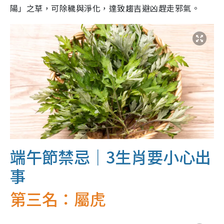
陽」之草，可除穢與淨化，達致趨吉避凶趕走邪氣。
端午節禁忌｜3生肖要小心出
事
第三名：屬虎