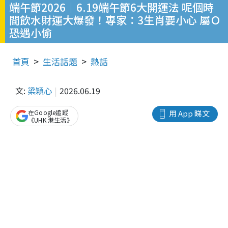
端午節2026｜6.19端午節6大開運法 呢個時
間飲水財運大爆發！專家：3生肖要小心 屬Ｏ
恐遇小偷
首頁
生活話題
熱話
文:
梁穎心
2026.06.19
在Google追蹤
用 App 睇文
《UHK 港生活》