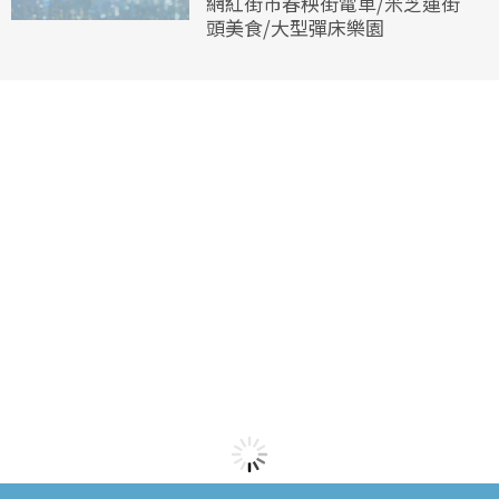
網紅街市春秧街電車/米芝蓮街
頭美食/大型彈床樂園