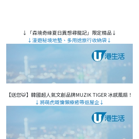
↓「森境奇緣夏日異想尋龍記」限定精品↓
↓漫遊秘境地墊、多用途旅行收納袋↓
【送您🐯】韓國超人氣文創品牌MUZIK TIGER 冰感風扇！
↓將萌虎嘅慵懶療癒帶返屋企↓