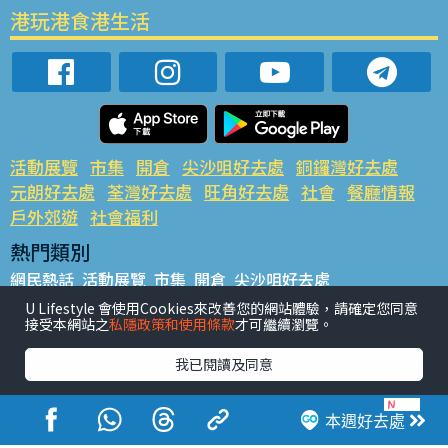
港玩港食港生活
活動展覽
市集
開倉
尖沙咀好去處
銅鑼灣好去處
元朗好去處
荃灣好去處
旺角好去處
社會
餐廳情報
戶外郊遊
社會福利
熱門類別
網民熱話
活動展覽
市集
開倉
尖沙咀好去處
銅鑼灣好去處
元朗好去處
荃灣好去處
旺角好去處
社會
U Lifestyle 會使用Cookies來改善您的網站體驗，請確定您同意
接受本網站之
私隱政策和使用條款
才可繼續瀏覽。
餐廳情報
戶外郊遊
熱門標籤
我已閱讀及同意
#UGO搵好去處
#人氣活動推介
#美食社群熱話
#親子玩樂好去處
#ULifestyle應用程式
#限時搶
本週好去處
#UJetso禮物放送
#ULifestyle商戶中心
#著數
#網絡熱話