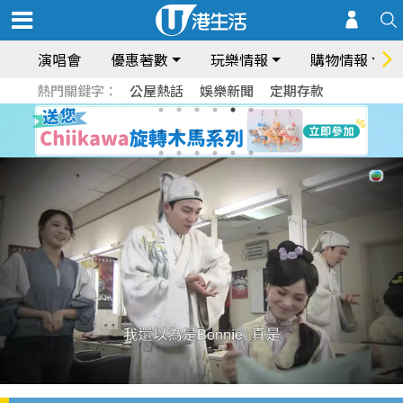
演唱會
優惠著數
玩樂情報
購物情報
熱門關鍵字：
公屋熱話
娛樂新聞
定期存款