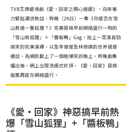
TVB王牌處境劇《愛‧回家之開心速遞》，向來著
力緊貼潮流熱話，昨晚（26日）一集《你是否在雪
山救過一隻狐狸？》完美惡搞早前網絡盛行一時的
「雪山救狐狸」＋「醬板鴨」Gag，加上一眾演員勁
搞笑的完美演繹，以及李偉健及林漪娸的世界級普
通話，為網民獻上了一個極爆笑的晚上，昨晚劇集
播出後，網上出現洗版式好評，《愛‧回家》惡搞
旋風再度在網絡盛行。
《愛‧回家》神惡搞早前熱
爆「雪山狐狸」+「醬板鴨」