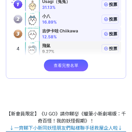
【新會員限定】《U GO》請你睇👹《蠟筆小新劇場版：千
奇百怪！我的妖怪假期》！
↓一齊睇下小新同妖怪朋友們點樣聯手拯救屋企人啦↓