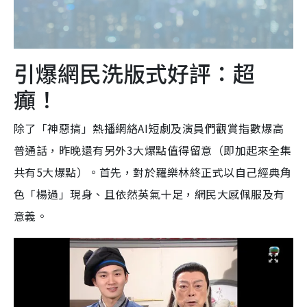
引爆網民洗版式好評：超
癲！
除了「神惡搞」熱播網絡AI短劇及演員們觀賞指數爆高
普通話，昨晚還有另外3大爆點值得留意（即加起來全集
共有5大爆點）。首先，對於羅樂林終正式以自己經典角
色「楊過」現身、且依然英氣十足，網民大感佩服及有
意義。