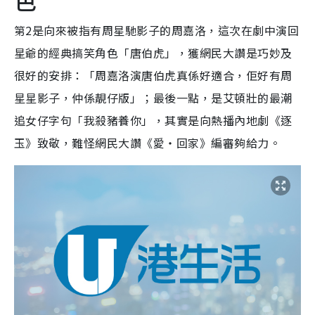
第2是向來被指有周星馳影子的周嘉洛，這次在劇中演回
星爺的經典搞笑角色「唐伯虎」，獲網民大讚是巧妙及
很好的安排：「周嘉洛演唐伯虎真係好適合，佢好有周
星星影子，仲係靚仔版」；最後一點，是艾頓壯的最潮
追女仔字句「我殺豬養你」，其實是向熱播內地劇《逐
玉》致敬，難怪網民大讚《愛‧回家》編審夠給力。