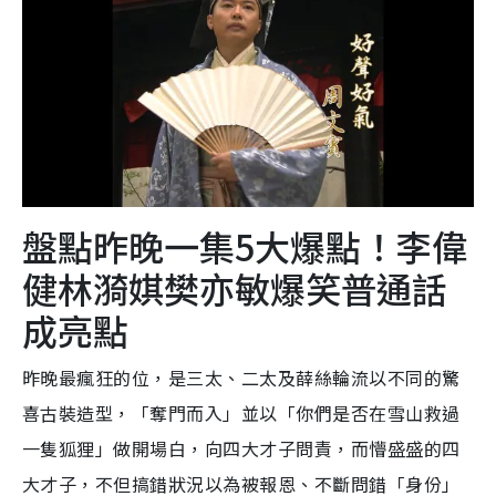
盤點昨晚一集5大爆點！李偉
健林漪娸樊亦敏爆笑普通話
成亮點
昨晚最瘋狂的位，是三太、二太及薛絲輪流以不同的驚
喜古裝造型，「奪門而入」並以「你們是否在雪山救過
一隻狐狸」做開場白，向四大才子問責，而懵盛盛的四
大才子，不但搞錯狀況以為被報恩、不斷問錯「身份」