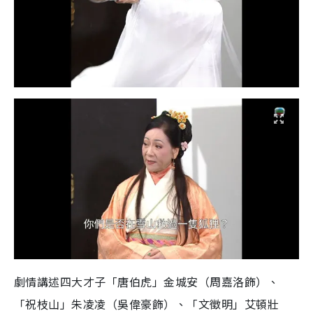
劇情講述四大才子「唐伯虎」金城安（周嘉洛飾）、
「祝枝山」朱凌凌（吳偉豪飾）、「文徵明」艾頓壯