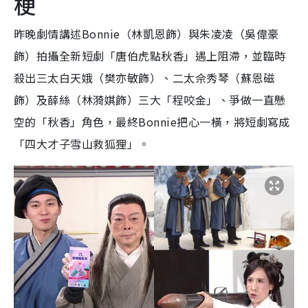
梗
昨晚劇情講述Bonnie（林凱恩飾）與朱凌凌（吳偉豪
飾）拍攝全新短劇「唐伯虎點秋香」遇上阻滯，並臨時
殺出三太白天娥（樊亦敏飾）、二太佘秀琴（蘇恩磁
飾）及薛絲（林漪娸飾）三大「程咬金」、爭做一直懸
空的「秋香」角色，最終Bonnie把心一橫，將短劇寫成
「四大才子雪山救狐狸」。