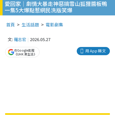
愛回家｜劇情大暴走神惡搞雪山狐狸醬板鴨
一集5大爆點惹網民洗版笑爆
首頁
生活話題
電影劇集
文:
羅志宏
2026.05.27
在Google追蹤
用 App 睇文
《UHK 港生活》