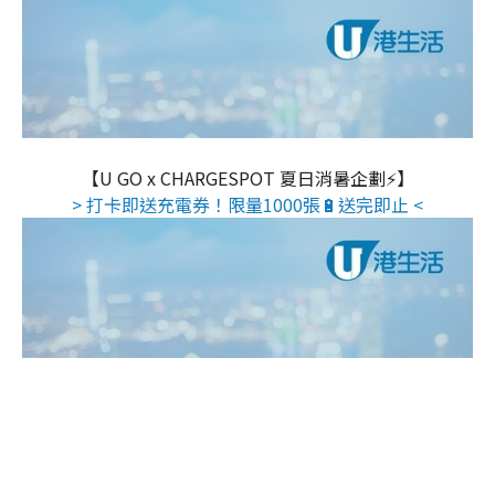
【U GO x CHARGESPOT 夏日消暑企劃⚡】
> 打卡即送充電券！限量1000張🔋送完即止 <