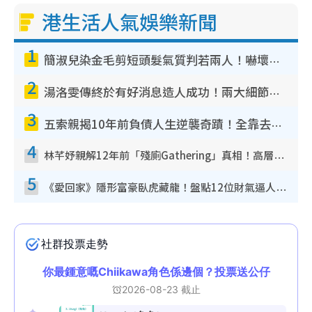
港生活人氣娛樂新聞
1
簡淑兒染金毛剪短頭髮氣質判若兩人！嚇壞老公麥大力都認唔出：「你做咩事？」
2
湯洛雯傳終於有好消息造人成功！兩大細節曝孕味極濃惹猜測：大肚婆先會咁！
3
五索親揭10年前負債人生逆襲奇蹟！全靠去一地方轉運後即遇上馬先生
4
林芊妤親解12年前「殘廁Gathering」真相！高層解約一句話重創尊嚴至今拒返TVB
5
《愛回家》隱形富豪臥虎藏龍！盤點12位財氣逼人的有錢藝人：呢位靚女3億身家唔憂做