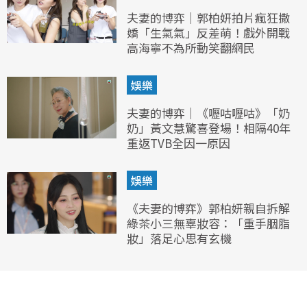
夫妻的博弈｜郭柏妍拍片瘋狂撒
嬌「生氣氣」反差萌！戲外開戰
高海寧不為所動笑翻網民
娛樂
夫妻的博弈｜《嚦咕嚦咕》「奶
奶」黃文慧驚喜登場！相隔40年
重返TVB全因一原因
娛樂
《夫妻的博弈》郭柏妍親自拆解
綠茶小三無辜妝容：「重手胭脂
妝」落足心思有玄機