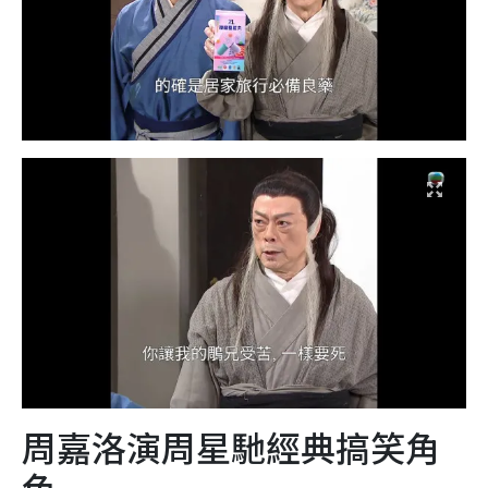
周嘉洛演周星馳經典搞笑角
色