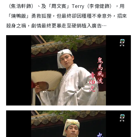
（焦浩軒飾）、及「周文賓」Terry（李偉健飾），用
「燒鴨飯」勇救狐狸，但最終卻因種種不幸意外，招來
殺身之禍，劇情最終更暴走至硬銷植入廣告…