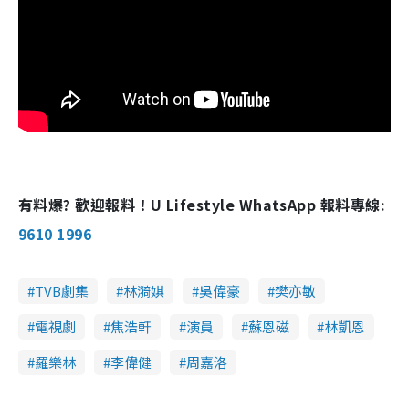
有料爆? 歡迎報料！U Lifestyle WhatsApp 報料專線:
9610 1996
TVB劇集
林漪娸
吳偉豪
樊亦敏
電視劇
焦浩軒
演員
蘇恩磁
林凱恩
羅樂林
李偉健
周嘉洛