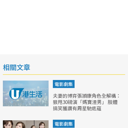
相關文章
電影劇集
夫妻的博弈張頴康角色全解構：
狠甩30磅演「媽寶渣男」 肢體
搞笑獲讚有周星馳底蘊
電影劇集