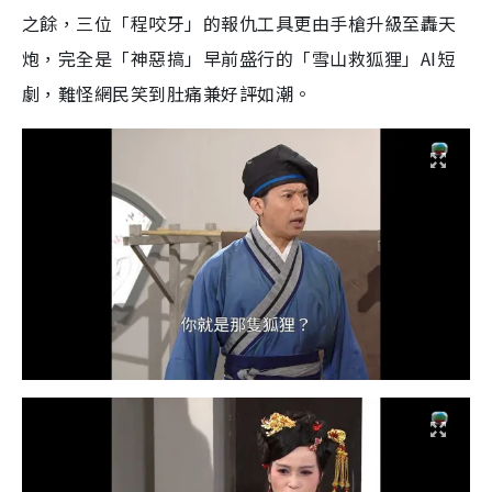
之餘，三位「程咬牙」的報仇工具更由手槍升級至轟天
炮，完全是「神惡搞」早前盛行的「雪山救狐狸」AI短
劇，難怪網民笑到肚痛兼好評如潮。