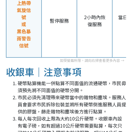
上熱帶
氣旋信
號
2小時內恢
當日
暫停服務
或
復服務
黑色暴
雨警告
信號
收銀車｜注意事項
硬幣點算機能一併點算不同面值的流通硬幣，市民毋
須預先將不同面值的硬幣分開。
市民必須先清理帶來硬幣當中的雜物和塵埃。服務人
員會要求市民拆除包裝並將所有硬幣倒進服務人員提
供的膠盤，篩走雜物和塵埃後方進行點算。
每人每次回收上限為大約10公斤硬幣。收銀車內設
有電子磅，如有超過10公斤硬幣需要點算，每次只