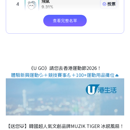
《U GO》請您去香港運動節2026！
體驗新興運動💦＋競技賽事💪＋100+運動用品攤位🔥
【送您🐯】韓國超人氣文創品牌MUZIK TIGER 冰感風扇！