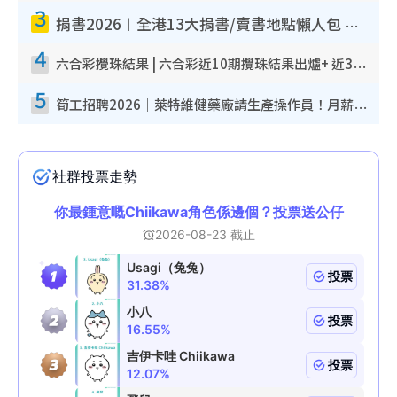
3
捐書2026︱全港13大捐書/賣書地點懶人包 二手課本最高$150＋舊書換免費咖啡/戲票
4
六合彩攪珠結果 | 六合彩近10期攪珠結果出爐+ 近30期最旺熱門中獎號碼
5
筍工招聘2026｜萊特維健藥廠請生產操作員！月薪高達$1.7萬 冷氣廠房/五天工作/保證雙糧