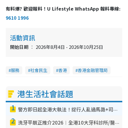
有料爆? 歡迎報料！U Lifestyle WhatsApp 報料專線:
9610 1996
活動資訊
開始日期
2026年8月4日 - 2026年10月25日
服務
社會民生
香港
香港金融管理局
港生活社會話題
1
警方即日起全港大執法！捉行人亂過馬路+司機不專注駕駛！亂過馬路罰$2000
2
洗牙平靚正推介2026︱全港10大牙科診所/醫院懶人包 夜診至8點/鎮靜潔牙/醫療券適用