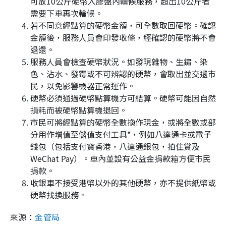
可放10公斤硬幣入膠盤內輪候服務，超出10公斤者
需要下車再次輪候。
若不同意經點算的硬幣金額，可全數取回硬幣。確認
金額後，服務人員會印發收條，經確認的硬幣將不會
退還。
服務人員會檢查硬幣狀況。如發現雜物、生鏽、染
色、沾水、發霉或不可辨認的硬幣，會取出並交還市
民，以免影響機器正常運作。
硬幣必須通過硬幣點算機方可結算。硬幣可能因自然
損耗而被硬幣點算機退回。
市民可將經點算的硬幣全數換作現金，或將全數或部
分用作增值至儲值支付工具*，例如八達通卡或電子
錢包（包括支付寶香港，八達通銀包，拍住賞及
WeChat Pay）。車內並設有公益金捐款箱方便市民
捐款。
收銀車不接受港幣以外的其他硬幣，亦不提供紙幣或
硬幣找換服務。
來源：
金管局