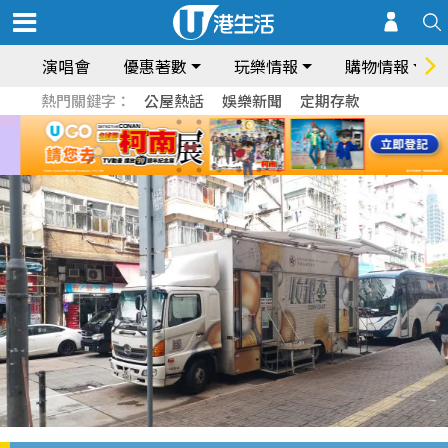
演唱會
優惠著數
玩樂情報
購物情報
熱門關鍵字：
公屋熱話
娛樂新聞
定期存款