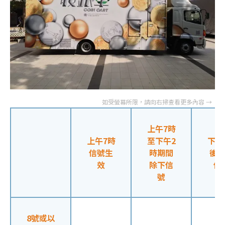
上午7時
上午7時
至下午2
下午
信號生
時期間
後
效
除下信
信
號
8號或以