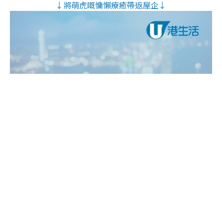
↓將萌虎嘅慵懶療癒帶返屋企↓