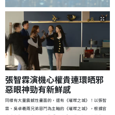
張智霖演機心權貴連環晒邪
惡眼神勁有新鮮感
同樣有大量震撼性畫面的，還有《璀璨之城》！以張智
霖、吳卓羲兩兄弟惡鬥為主軸的《璀璨之城》，根據官