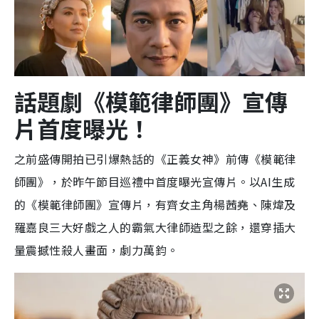
話題劇《模範律師團》宣傳
片首度曝光！
之前盛傳開拍已引爆熱話的《正義女神》前傳《模範律
師團》，於昨午節目巡禮中首度曝光宣傳片。以AI生成
的《模範律師團》宣傳片，有齊女主角楊茜堯、陳煒及
羅嘉良三大好戲之人的霸氣大律師造型之餘，還穿插大
量震撼性殺人畫面，劇力萬鈞。