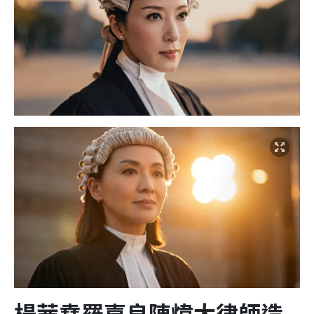
楊茜堯羅嘉良陳煒大律師造