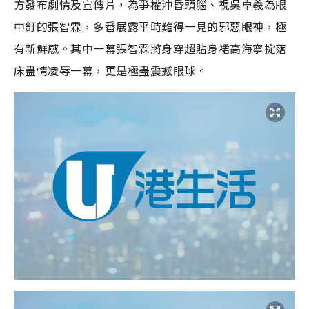
方發布劇情及宣傳片，為爭權沖昏頭腦、視吳卓羲為眼
中釘的張智霖，多番展露平時難得一見的邪惡眼神，極
有新鮮感。其中一幕張智霖將身穿超貼身裙高海寧掟落
床盡情凌辱一幕，更是極盡震撼眼球。