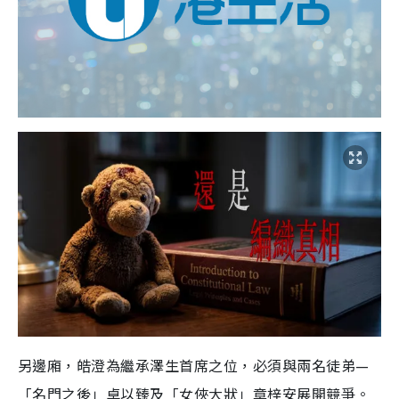
另邊廂，皓澄為繼承澤生首席之位，必須與兩名徒弟—
「名門之後」卓以臻及「女俠大狀」章梓安展開競爭。