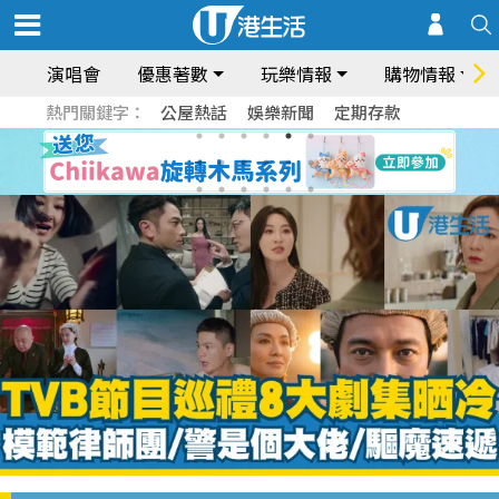
演唱會
優惠著數
玩樂情報
購物情報
熱門關鍵字：
公屋熱話
娛樂新聞
定期存款