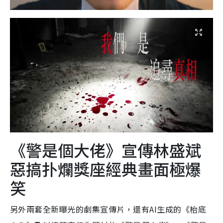
《警是個大佬》宣傳林盛斌
惡搞扑爛獎座經典畫面極爆
笑
另外兩套全新曝光的劇集宣傳片，還有AI生成的《枱底