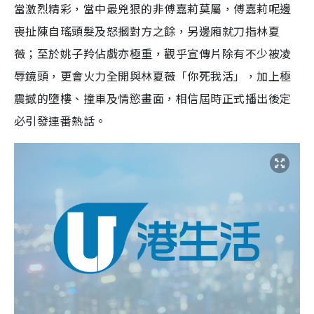
當激烈精彩，當中最兇狠的非傅嘉莉莫屬，傅嘉莉呢邊
喪扯陳自瑤頭髮及怒摑對方之餘，另邊廂就刀指林夏
薇；至於姚子羚佔戲亦極重，觀乎宣傳片除有不少被凌
辱鏡頭，更會火力全開與林夏薇「你死我活」，加上極
震撼的墮樓、撞車及情慾畫面，相信屆時正式播出後定
必引發連番熱話。