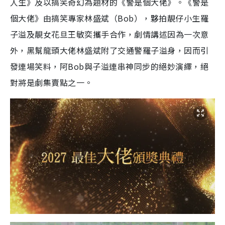
人生》及以搞笑奇幻為題材的《警是個大佬》。《警是
個大佬》由搞笑專家林盛斌（Bob），夥拍靚仔小生羅
子溢及靚女花旦王敏奕攜手合作，劇情講述因為一次意
外，黑幫龍頭大佬林盛斌附了交通警羅子溢身，因而引
發連場笑料，阿Bob與子溢連串神同步的絕妙演繹，絕
對將是劇集賣點之一。