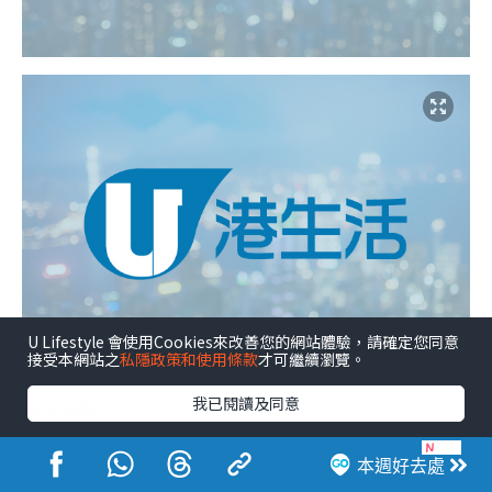
U Lifestyle 會使用Cookies來改善您的網站體驗，請確定您同意
接受本網站之
私隱政策和使用條款
才可繼續瀏覽。
我已閱讀及同意
故事大綱：
香港國際機場轉型為商業、文化、旅遊於一身的機場城
本週好去處