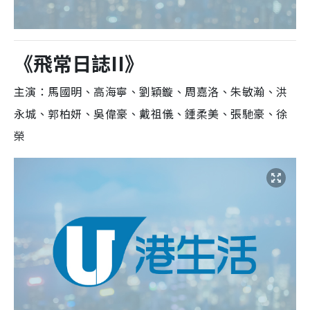
《飛常日誌II
》
主演：馬國明、高海寧、劉穎鏇、周嘉洛、朱敏瀚、洪
永城、郭柏妍、吳偉豪、戴祖儀、鍾柔美、張馳豪、徐
榮