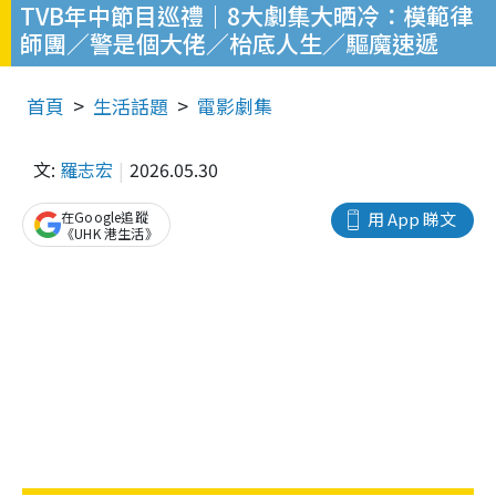
TVB年中節目巡禮｜8大劇集大晒冷：模範律
師團／警是個大佬／枱底人生／驅魔速遞
首頁
生活話題
電影劇集
文:
羅志宏
2026.05.30
在Google追蹤
用 App 睇文
《UHK 港生活》