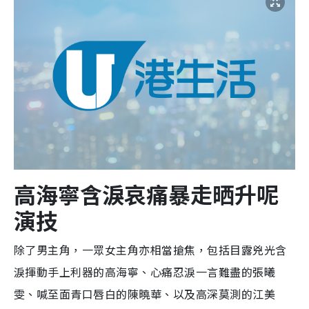
高海寧
含淚哀痛暴走晒升呢
演技
除了男主角，一眾女主角亦相當搶焦，包括目露兇光含
淚揮動手上利器的高海寧、心痛忍淚一言難盡的張曦
雯、喊至面青口唇白的陳曉華、以及高深莫測的江美