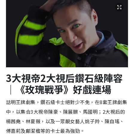
3
大視帝2大視后鑽石級陣容
｜《玫瑰戰爭》好戲連場
話明王牌劇集，鑽石級卡士絕對少不免，在8套王牌劇集
中，以集合3大視帝陳豪、陳展鵬、馬國明；2大視后的
楊茜堯、林夏薇，以及一眾靚女藝人姚子羚、陳自瑤、
傅嘉莉及鄺潔楹等的卡士最為強勁。