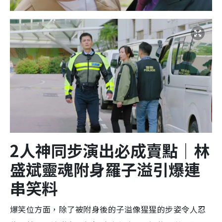
2
人神同步演出必成賣點｜林
盛斌靈魂附身羅子溢引爆連
串笑料
爆笑位方面，除了被附身後的子溢像猩猩的步姿令人忍