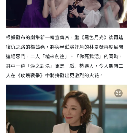
根據發布的劇集新一輪宣傳片，繼《黑色月光》後再踏
復仇之路的楊茜堯，將與冧莊演奸角的林夏薇再度展開
連場惡鬥，二人「槍來劍往」、「你死我活」的同時，
其中一幕「淚之對決」更是「戲」勢逼人，令人期待二
人在《玫瑰戰爭》中將拼發出更激烈的火花。