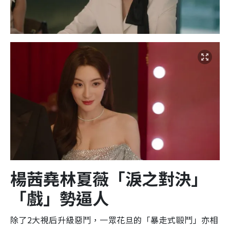
楊茜堯林夏薇「淚之對決」
「戲」勢逼人
除了2大視后升級惡鬥，一眾花旦的「暴走式毆鬥」亦相