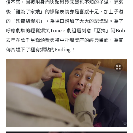
俊不禁，因被附身而與賴慰玲床戰也不知的子溢，醒來
後「難為了家嫂」的慘豬表情亦是喜感十足，加上子溢
的「珍寶級爆肌」，為場口增加了大大的記憶點。為了
呼應劇集的輕鬆爆笑Tone，劇組還刻意「惡搞」阿Bob
去年在萬千星輝頒獎典禮中扑爛獎座的經典畫面，為宣
傳片埋下了極有爆點的Ending！