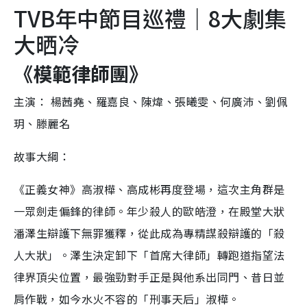
TVB年中節目巡禮｜8大劇集
大晒冷
《模範律師團》
主演： 楊茜堯、羅嘉良、陳煒、張曦雯、何廣沛、劉佩
玥、滕麗名
故事大綱：
《正義女神》高淑樺、高成彬再度登場，這次主角群是
一眾劍走偏鋒的律師。年少殺人的歐皓澄，在殿堂大狀
潘澤生辯護下無罪獲釋，從此成為專精謀殺辯護的「殺
人大狀」。澤生決定卸下「首席大律師」轉跑道指望法
律界頂尖位置，最強勁對手正是與他系出同門、昔日並
肩作戰，如今水火不容的「刑事天后」淑樺。