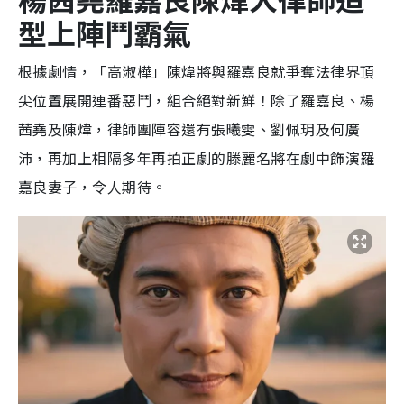
型上陣鬥霸氣
根據劇情，「高淑樺」陳煒將與羅嘉良就爭奪法律界頂
尖位置展開連番惡鬥，組合絕對新鮮！除了羅嘉良、楊
茜堯及陳煒，律師團陣容還有張曦雯、劉佩玥及何廣
沛，再加上相隔多年再拍正劇的滕麗名將在劇中飾演羅
嘉良妻子，令人期待。