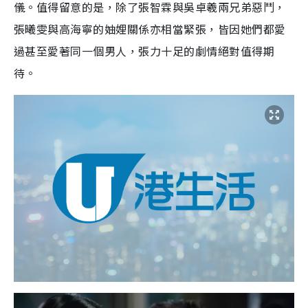
儀。值得留意的是，除了張智霖與吳卓羲兩兄弟惡鬥，
張曦雯與高海寧的妯娌關係亦相當緊張，皆因她們都愛
過甚至愛著同一個男人，張力十足的劇情絕對值得期
待。