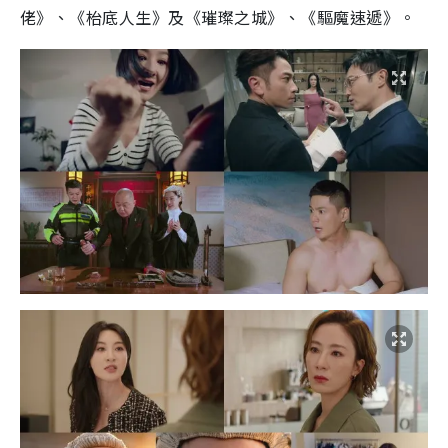
佬》、《枱底人生》及《璀璨之城》、《驅魔速遞》。