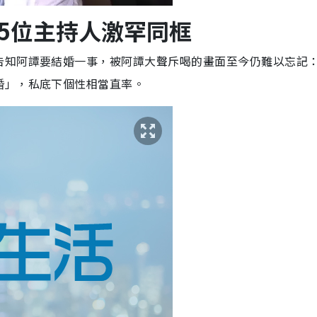
5位主持人激罕同框
告知阿譚要結婚一事，被阿譚大聲斥喝的畫面至今仍難以忘記
婚」，私底下個性相當直率。