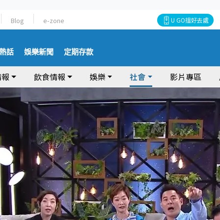
Blog
e-zone
U GO搵好去處
熱話
娛樂新聞
定期存款
情報
飲食情報
娛樂
社會
影片專區