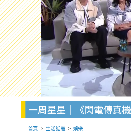
一周星星｜《閃電傳真機
首頁
生活話題
娛樂