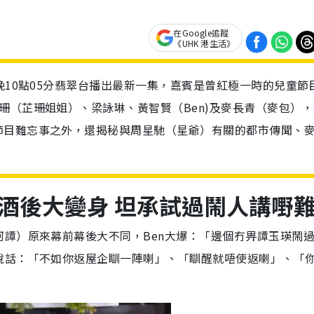
在Google追蹤
《UHK 港生活》
晚10點05分翡翠台播出最新一集，嘉賓是曾紅極一時的兒童節
珊（芷珊姐姐）、梁詠琳、黃智賢（Ben)及麥長青（麥包），
節目難忘事之外，還揭秘與周星馳（星爺）有關的都市傳聞、
酒後大變身 坦承試過鬧人講嘢
譚）原來幕前幕後大不同，Ben大爆：「邊個冇畀譚玉瑛鬧
說話：「不如你返屋企瞓一陣喇」、「瞓醒就唔使返喇」、「