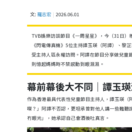
文:
羅志宏
2026.06.01
TVB娛樂訪談節目《一周星星》，今（31日）
《閃電傳真機》5位主持譚玉瑛（阿譚）、黎芷
受主持人區永權訪問。阿譚在節目分享做兒童
則憶起媽媽時不禁感動到眼濕濕。
幕前幕後大不同｜譚玉瑛
作為香港最具代表性兒童節目主持人，譚玉瑛（阿
㗎？」阿譚不否認，更坦承曾對他人講一些難聽
冇眼光」，她承認自己會酒後吐真言。