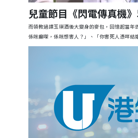
兒童節目《閃電傳真機》
而領教過譚玉瑛酒後大變身的麥包，回憶起當年
係咪癲㗎，係咪想害人？」、「你害死人憑咩結