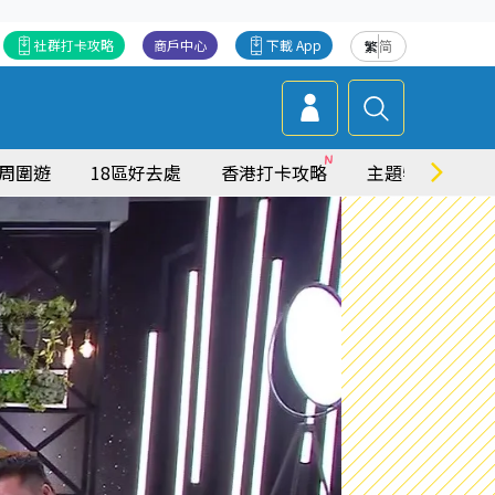
社群打卡攻略
商戶中心
下載 App
繁
简
周圍遊
18區好去處
香港打卡攻略
主題特集