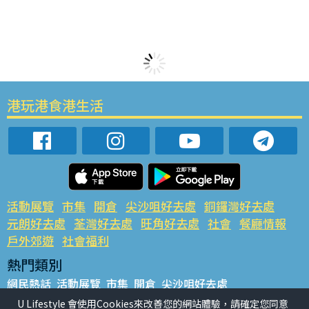
港玩港食港生活
活動展覽
市集
開倉
尖沙咀好去處
銅鑼灣好去處
元朗好去處
荃灣好去處
旺角好去處
社會
餐廳情報
戶外郊遊
社會福利
熱門類別
網民熱話
活動展覽
市集
開倉
尖沙咀好去處
銅鑼灣好去處
元朗好去處
荃灣好去處
旺角好去處
社會
U Lifestyle 會使用Cookies來改善您的網站體驗，請確定您同意