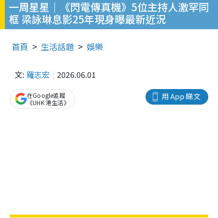
一周星星｜《閃電傳真機》5位主持人激罕同
框 梁詠琳息影25年現身曝最新近況
首頁
生活話題
娛樂
文:
羅志宏
2026.06.01
在Google追蹤
用 App 睇文
《UHK 港生活》