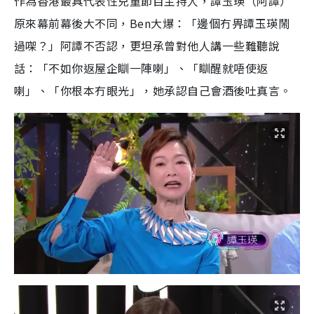
作為香港最具代表性兒童節目主持人，譚玉瑛（阿譚）
原來幕前幕後大不同，Ben大爆：「邊個冇畀譚玉瑛鬧
過㗎？」阿譚不否認，更坦承曾對他人講一些難聽說
話：「不如你返屋企瞓一陣喇」、「瞓醒就唔使返
喇」、「你根本冇眼光」，她承認自己會酒後吐真言。