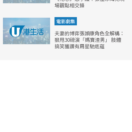
場觀點相交鋒
電影劇集
夫妻的博弈張頴康角色全解構：
狠甩30磅演「媽寶渣男」 肢體
搞笑獲讚有周星馳底蘊