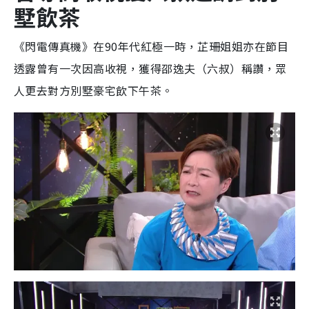
墅飲茶
《閃電傳真機》在90年代紅極一時，芷珊姐姐亦在節目
透露曾有一次因高收視，獲得邵逸夫（六叔）稱讚，眾
人更去對方別墅豪宅飲下午茶。