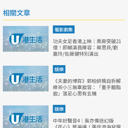
相關文章
電影劇集
功夫女足香港上映｜票房突破21
億！即睇演員陣容：蔡思貝/劉
嘉玲/佐藤健特別演出
娛樂
《夫妻的博弈》郭柏妍親自拆解
綠茶小三無辜妝容：「重手胭脂
妝」落足心思有玄機
娛樂
中年好聲音4｜吳亦偉迷幻版
《花心》惹爭議！張佳添海兒現