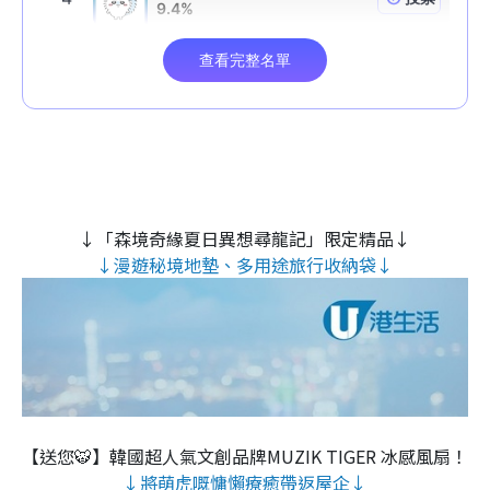
↓「森境奇緣夏日異想尋龍記」限定精品↓
↓漫遊秘境地墊、多用途旅行收納袋↓
【送您🐯】韓國超人氣文創品牌MUZIK TIGER 冰感風扇！
↓將萌虎嘅慵懶療癒帶返屋企↓