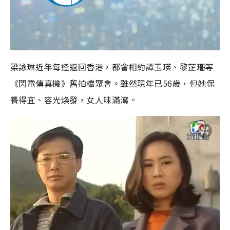
梁詠琳近年每逢返回香港，都會相約譚玉瑛、黎芷珊等
《閃電傳真機》舊拍檔聚會。雖然現年已56歲，但她保
養得宜、容光煥發，女人味滿瀉。