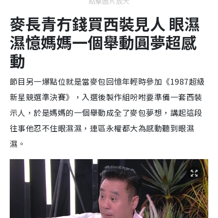
點擊圖片放大
麥長青冇錢買西裝見人
眼濕
濕憶媽媽一個舉動圓夢超感
動
節目另一爆點位就是當麥包回憶年輕時參加《1987超級
新星競選準決賽》，入選後製作組吩咐要準備一套西裝
示人，於是媽媽的一個舉動成全了麥包夢想，講起這段
往事他忍不住眼濕濕，連區永權都大為感動聽到眼濕
濕。