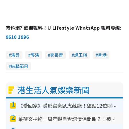
有料爆? 歡迎報料！U Lifestyle WhatsApp 報料專線:
9610 1996
演員
導演
麥長青
譚玉瑛
香港
綜藝節目
港生活人氣娛樂新聞
1
《愛回家》隱形富豪臥虎藏龍！盤點12位財氣逼人的有錢藝人：呢位靚女3億身家唔憂做
2
葉蒨文拍拖一周年親自否認情侶關係？！被質疑感情造假竟稱GM「普通同事」