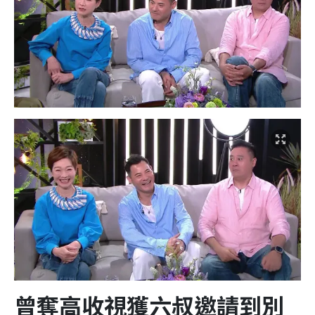
曾奪高收視獲六叔邀請到別