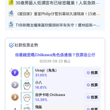
3
30歲男藝人低調宣布已秘密離巢！人氣急跌變失蹤人口︰「這幾年過得並不容易」
4
《愛回家》童星Philip仔暫別幕前久違現身！15歲近況暴風長高蛻變帥氣少男
5
TVB新聞主播陳嘉欣鏡頭前罕有失守！遭林超英一句說話突襲嚇親當場大笑