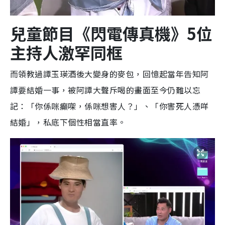
兒童節目《閃電傳真機》5位
主持人激罕同框
而領教過譚玉瑛酒後大變身的麥包，回憶起當年告知阿
譚要結婚一事，被阿譚大聲斥喝的畫面至今仍難以忘
記：「你係咪癲㗎，係咪想害人？」、「你害死人憑咩
結婚」，私底下個性相當直率。