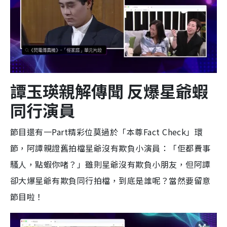
譚玉瑛親解傳聞
反爆星爺蝦
同行演員
節目還有一Part精彩位莫過於「本尊Fact Check」環
節，阿譚親證舊拍檔星爺沒有欺負小演員：「佢都費事
騷人，點蝦你啫？」雖則星爺沒有欺負小朋友，但阿譚
卻大爆星爺有欺負同行拍檔，到底是誰呢？當然要留意
節目啦！