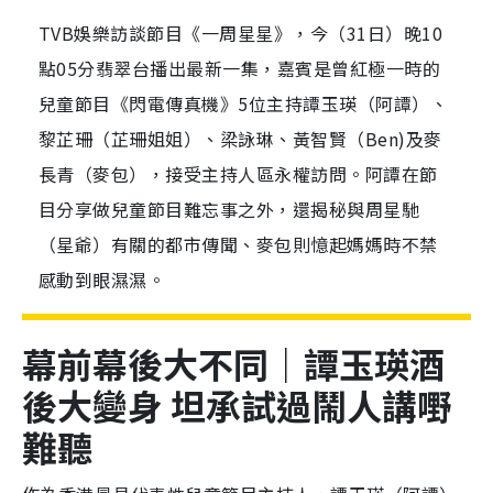
TVB娛樂訪談節目《一周星星》，今（31日）晚10
點05分翡翠台播出最新一集，嘉賓是曾紅極一時的
兒童節目《閃電傳真機》5位主持譚玉瑛（阿譚）、
黎芷珊（芷珊姐姐）、梁詠琳、黃智賢（Ben)及麥
長青（麥包），接受主持人區永權訪問。阿譚在節
目分享做兒童節目難忘事之外，還揭秘與周星馳
（星爺）有關的都市傳聞、麥包則憶起媽媽時不禁
感動到眼濕濕。
幕前幕後大不同｜譚玉瑛酒
後大變身 坦承試過鬧人講嘢
難聽