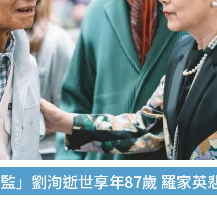
監」劉洵逝世享年87歲 羅家英