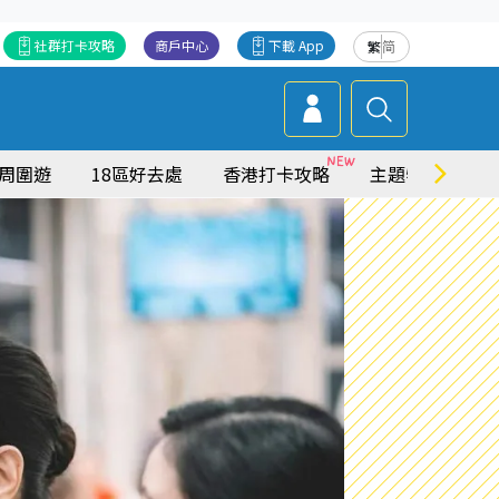
社群打卡攻略
商戶中心
下載 App
繁
简
周圍遊
18區好去處
香港打卡攻略
主題特集