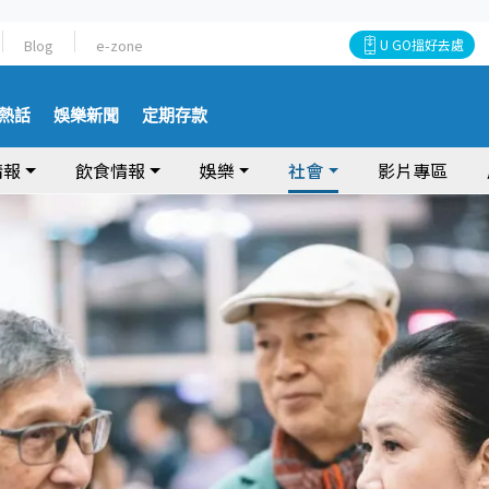
Blog
e-zone
U GO搵好去處
熱話
娛樂新聞
定期存款
情報
飲食情報
娛樂
社會
影片專區