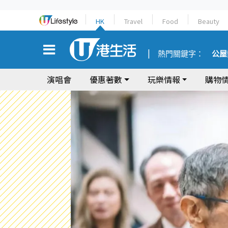
HK
Travel
Food
Beauty
熱門關鍵字：
公屋
演唱會
優惠著數
玩樂情報
購物