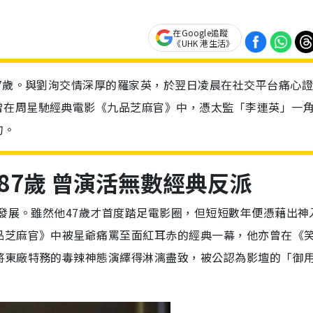
在Google追蹤
《UHK 港生活》
87歲。與劉洵交情深厚的羅家英，於翌日凌晨在社交平台痛心
曾在周星馳經典電影《九品芝麻官》中，憑太監「李連英」一
句。
87歲 曾演活無數經典反派
前發展。雖然他47歲才首度踏足電影圈，但短短數年便憑藉出神
品芝麻官》中被星爺痛罵至面紅耳赤的經典一幕，他亦曾在《
將東廠特務的毒辣神態演繹得淋漓盡致，被公認為影壇的「御