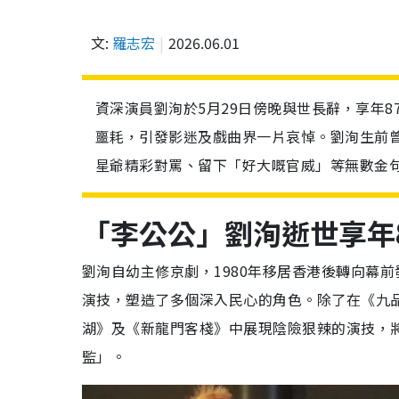
文:
羅志宏
2026.06.01
資深演員劉洵於5月29日傍晚與世長辭，享年
噩耗，引發影迷及戲曲界一片哀悼。劉洵生前
星爺精彩對罵、留下「好大嘅官威」等無數金
「李公公」劉洵逝世享年
劉洵自幼主修京劇，1980年移居香港後轉向幕
演技，塑造了多個深入民心的角色。除了在《九
湖》及《新龍門客棧》中展現陰險狠辣的演技，
監」。