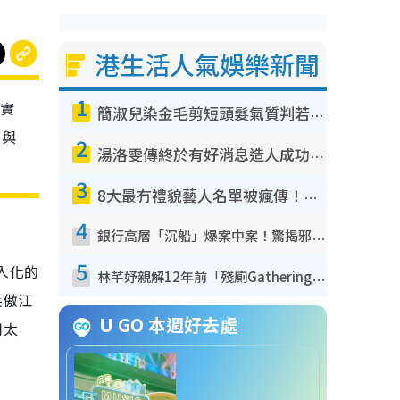
港生活人氣娛樂新聞
1
證實
簡淑兒染金毛剪短頭髮氣質判若兩人！嚇壞老公麥大力都認唔出：「你做咩事？」
角與
2
湯洛雯傳終於有好消息造人成功！兩大細節曝孕味極濃惹猜測：大肚婆先會咁！
3
8大最冇禮貌藝人名單被瘋傳！網民揭發明星真面目 一致數臭呢位係無品天花板？
4
銀行高層「沉船」爆案中案！驚揭邪教洗腦操控賣淫被吞600萬 幕後黑手講多錯多
5
入化的
林芊妤親解12年前「殘廁Gathering」真相！高層解約一句話重創尊嚴至今拒返TVB
笑傲江
U GO 本週好去處
用太