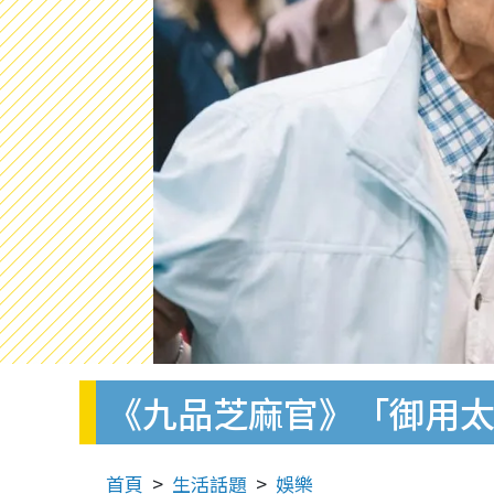
《九品芝麻官》「御用太
首頁
生活話題
娛樂