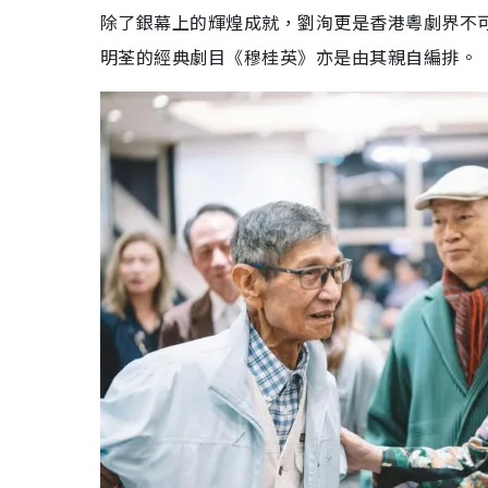
除了銀幕上的輝煌成就，劉洵更是香港粵劇界不
明荃的經典劇目《穆桂英》亦是由其親自編排。