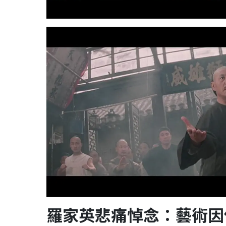
羅家英悲痛悼念：藝術因