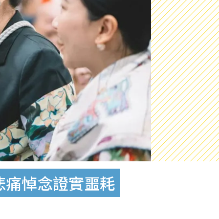
悲痛悼念證實噩耗