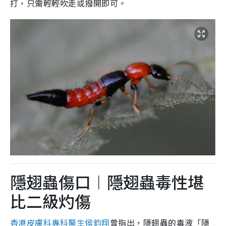
打，只需輕輕吹走或撥開即可。
隱翅蟲傷口︱隱翅蟲毒性堪
比二級灼傷
香港皮膚科專科醫生侯鈞翔
曾指出，隱翅蟲的毒液「隱