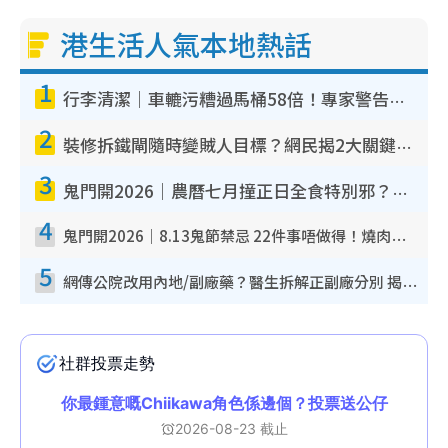
港生活人氣本地熱話
1
行李清潔｜車轆污糟過馬桶58倍！專家警告忌用酒精抹 教1招免污手除菌
2
裝修拆鐵閘隨時變賊人目標？網民揭2大關鍵用途：裝新式等於白裝？附新舊鐵閘分別
3
鬼門開2026｜農曆七月撞正日全食特別邪？專家警告切忌做一事！揭4大禁忌+2招保平安
4
鬼門開2026｜8.13鬼節禁忌 22件事唔做得！燒肉、刺身要少食？半夜勿吹口哨/打呢個電話
5
網傳公院改用內地/副廠藥？醫生拆解正副廠分別 揭4類人換藥隨時出事