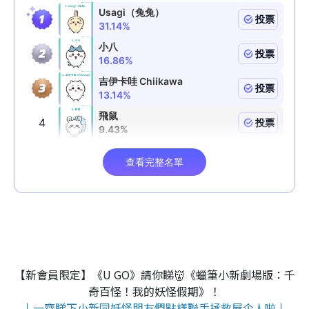
【新會員限定】《U GO》請你睇👹《蠟筆小新劇場版：千
奇百怪！我的妖怪假期》！
↓一齊睇下小新同妖怪朋友們點樣聯手拯救屋企人啦↓