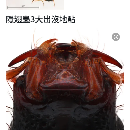
隱翅蟲3大出沒地點