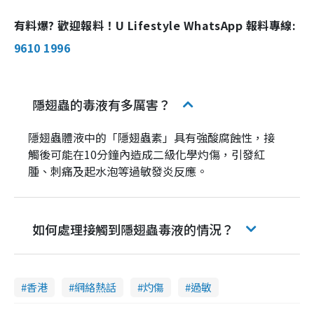
有料爆? 歡迎報料！U Lifestyle WhatsApp 報料專線:
9610 1996
隱翅蟲的毒液有多厲害？
隱翅蟲體液中的「隱翅蟲素」具有強酸腐蝕性，接
觸後可能在10分鐘內造成二級化學灼傷，引發紅
腫、刺痛及起水泡等過敏發炎反應。
如何處理接觸到隱翅蟲毒液的情況？
香港
網絡熱話
灼傷
過敏