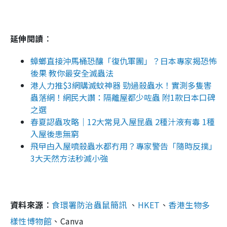
延伸閱讀︰
蟑螂直接沖馬桶恐釀「復仇軍團」？日本專家揭恐怖
後果 教你最安全滅蟲法
港人力推$3網購滅蚊神器 勁過殺蟲水！實測多隻害
蟲落網！網民大讚：隔離屋都少咗蟲 附1款日本口碑
之選
春夏認蟲攻略｜12大常見入屋昆蟲 2種汁液有毒 1種
入屋後患無窮
飛曱甴入屋噴殺蟲水都冇用？專家警告「隨時反撲」
3大天然方法秒滅小強
資料來源︰
食環署防治蟲鼠簡訊
、
HKET
、
香港生物多
樣性博物館
、Canva