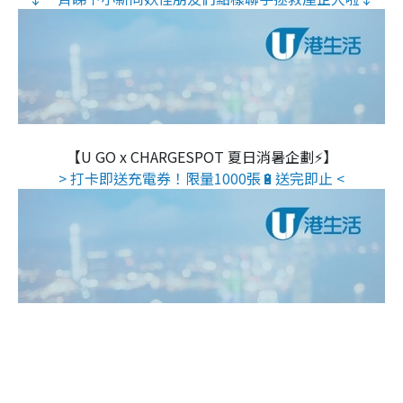
【U GO x CHARGESPOT 夏日消暑企劃⚡】
> 打卡即送充電券！限量1000張🔋送完即止 <