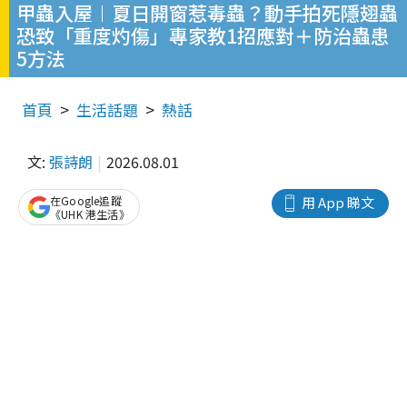
甲蟲入屋︱夏日開窗惹毒蟲？動手拍死隱翅蟲
恐致「重度灼傷」專家教1招應對＋防治蟲患
5方法
首頁
生活話題
熱話
文:
張詩朗
2026.08.01
在Google追蹤
用 App 睇文
《UHK 港生活》