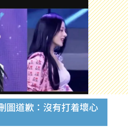
急刪圖道歉：沒有打着壞心