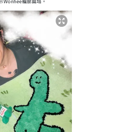
示Wonhee輪廓扁塌。