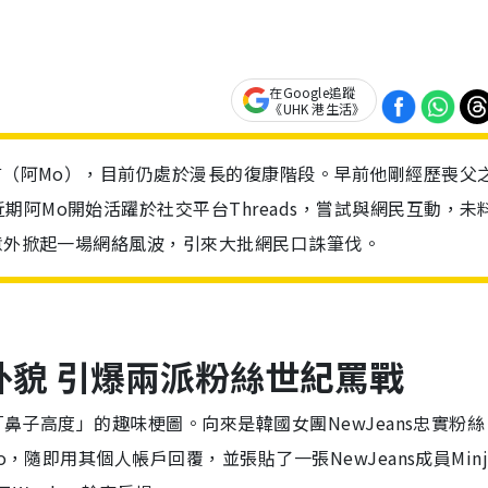
在Google追蹤
《UHK 港生活》
啟言（阿Mo），目前仍處於漫長的復康階段。早前他剛經歷喪父
阿Mo開始活躍於社交平台Threads，嘗試與網民互動，未
，意外掀起一場網絡風波，引來大批網民口誅筆伐。
員外貌 引爆兩派粉絲世紀罵戰
「鼻子高度」的趣味梗圖。向來是韓國女團NewJeans忠實粉
，隨即用其個人帳戶回覆，並張貼了一張NewJeans成員Minj