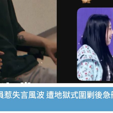
員惹失言風波 遭地獄式圍剿後