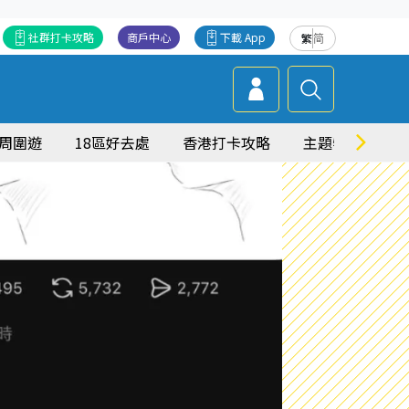
社群打卡攻略
商戶中心
下載 App
繁
简
周圍遊
18區好去處
香港打卡攻略
主題特集