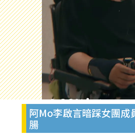
阿Mo李啟言暗踩女團成
腸