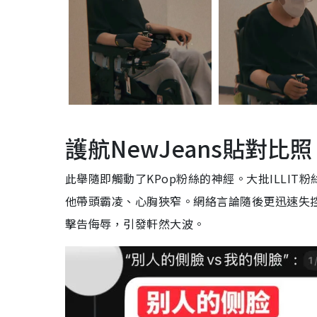
護航NewJeans貼對比照
此舉隨即觸動了KPop粉絲的神經。大批ILLI
他帶頭霸凌、心胸狹窄。網絡言論隨後更迅速失
擊告侮辱，引發軒然大波。