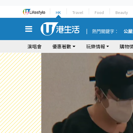
HK
Travel
Food
Beauty
熱門關鍵字：
公屋
演唱會
優惠著數
玩樂情報
購物