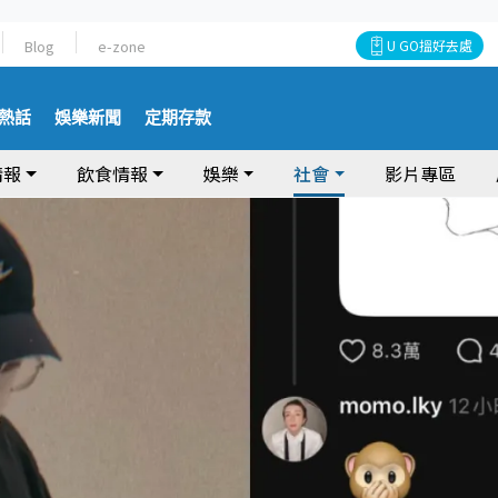
Blog
e-zone
U GO搵好去處
熱話
娛樂新聞
定期存款
情報
飲食情報
娛樂
社會
影片專區