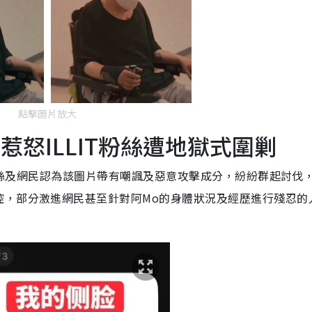
點擊圖片放大
 惹怒ILLIT粉絲遭地獄式圍剿
T粉絲及網民認為該圖片帶有嘲諷及惡意攻擊成分，紛紛群起討伐
控，部分激進網民甚至針對阿Mo的身體狀況及經歷進行殘忍的