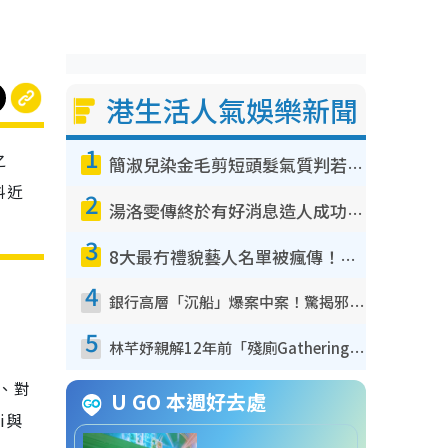
港生活人氣娛樂新聞
1
之
簡淑兒染金毛剪短頭髮氣質判若兩人！嚇壞老公麥大力都認唔出：「你做咩事？」
料近
2
湯洛雯傳終於有好消息造人成功！兩大細節曝孕味極濃惹猜測：大肚婆先會咁！
3
8大最冇禮貌藝人名單被瘋傳！網民揭發明星真面目 一致數臭呢位係無品天花板？
4
銀行高層「沉船」爆案中案！驚揭邪教洗腦操控賣淫被吞600萬 幕後黑手講多錯多
5
林芊妤親解12年前「殘廁Gathering」真相！高層解約一句話重創尊嚴至今拒返TVB
絲、對
U GO 本週好去處
i與