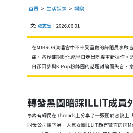
首頁
生活話題
娛樂
文:
羅志宏
2026.06.01
在MIRROR演唱會中不幸受重傷的舞蹈員李
痛，各界都期盼他能早日走出陰霾重新振作。近期
日卻因參與K-Pop粉絲圈的話題討論而失言
轉發黑圖暗踩ILLIT成
事緣有網民在Threads上分享了一張關於容貌上
同母公司旗下另一人氣女團ILLIT頗有微言的阿Mo