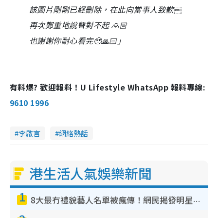
該圖片剛剛已經刪除，在此向當事人致歉￼
再次鄭重地說聲對不起​ 🙏🏻
也謝謝你耐心看完🥹🙏🏻」
有料爆? 歡迎報料！U Lifestyle WhatsApp 報料專線:
9610 1996
李啟言
網絡熱話
港生活人氣娛樂新聞
1
8大最冇禮貌藝人名單被瘋傳！網民揭發明星真面目 一致數臭呢位係無品天花板？