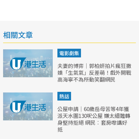
相關文章
電影劇集
夫妻的博弈｜郭柏妍拍片瘋狂撒
嬌「生氣氣」反差萌！戲外開戰
高海寧不為所動笑翻網民
熱話
公屋申請｜60歲岳母苦等4年獲
派天水圍130呎公屋 嫌太細難轉
身堅持拒絕 網民︰套房嚟講好
抵