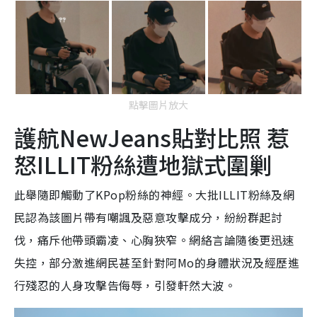
點擊圖片放大
護航NewJeans貼對比照 惹
怒ILLIT粉絲遭地獄式圍剿
此舉隨即觸動了KPop粉絲的神經。大批ILLIT粉絲及網
民認為該圖片帶有嘲諷及惡意攻擊成分，紛紛群起討
伐，痛斥他帶頭霸凌、心胸狹窄。網絡言論隨後更迅速
失控，部分激進網民甚至針對阿Mo的身體狀況及經歷進
行殘忍的人身攻擊告侮辱，引發軒然大波。