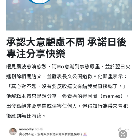
承認大意顧慮不周 承諾日後
專注分享快樂
眼見風波愈演愈烈，阿Mo意識到事態嚴重，並於翌日火
速刪除相關貼文，並發表長文公開道歉。他鄭重表示：
「真心對不起，沒有要反駁這次有錯我就直接認了。」
他解釋本意只是想分享一張看過的迷因圖（memes），
出發點絕非要辱罵或傷害任何人，但得知行為帶來冒犯
後感到無比內疚。