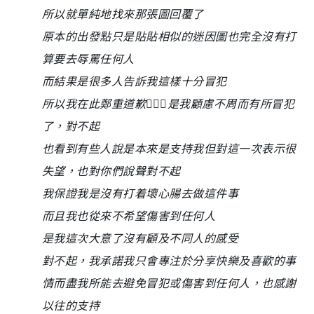
所以就單純地找來那張圖回覆了
原本的出發點只是貼貼相似的迷因圖也完全沒有打
算要去辱罵任何人
而結果是很多人告訴我這樣十分冒犯
所以我在此鄭重道歉🙇🏻‍♂️是我顧慮不周而有所冒犯
了，對不起
也看到有些人說是本來是支持我但對這一次表示很
失望，也對你們說聲對不起
我保證我是沒有打着壞心腸去做這件事
而且我也從來不希望傷害到任何人
是我這次大意了沒有顧及不同人的感受
對不起，我承諾我只會專注於分享快樂及喜歡的事
情而盡我所能去避免冒犯或傷害到任何人，也感謝
以往的支持