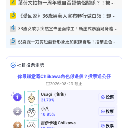
2
葉蒨文拍拖一周年親自否認情侶關係？！被質疑感情造假竟稱GM「普通同事」
3
《愛回家》36歲男藝人宣布轉行做白領！卸下藝人身份回歸素人平淡生活
4
33歲女歌手突然宣佈全面停工！斷崖式暴瘦疑身體亮紅燈！聲明曝︰將暫時淡出
5
倪嘉雯一刀剪短髮新形象更加似陳自瑤！捨棄金色長髮造型氣質大變超驚喜