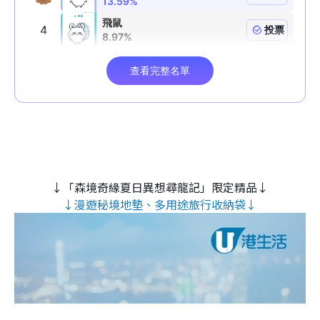
↓「森境奇緣夏日異想尋龍記」限定精品↓
↓漫遊秘境地墊、多用途旅行收納袋↓