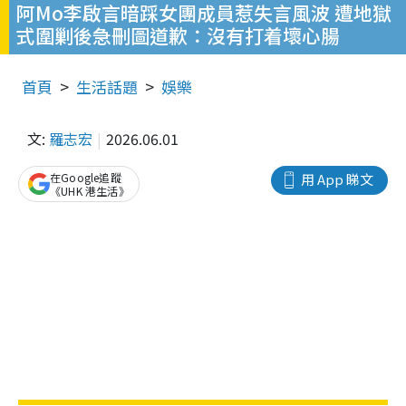
阿Mo李啟言暗踩女團成員惹失言風波 遭地獄
式圍剿後急刪圖道歉：沒有打着壞心腸
首頁
生活話題
娛樂
文:
羅志宏
2026.06.01
在Google追蹤
用 App 睇文
《UHK 港生活》