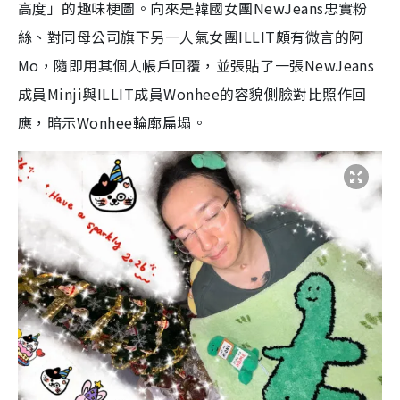
高度」的趣味梗圖。向來是韓國女團NewJeans忠實粉
絲、對同母公司旗下另一人氣女團ILLIT頗有微言的阿
Mo，隨即用其個人帳戶回覆，並張貼了一張NewJeans
成員Minji與ILLIT成員Wonhee的容貌側臉對比照作回
應，暗示Wonhee輪廓扁塌。