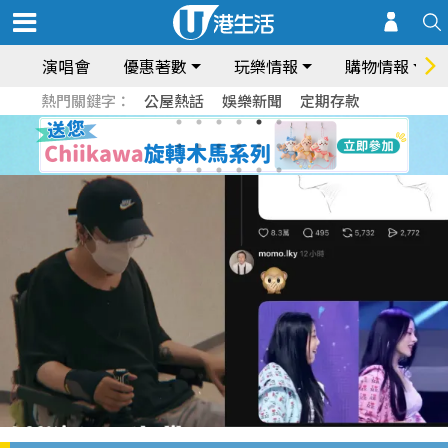
演唱會
優惠著數
玩樂情報
購物情報
熱門關鍵字：
公屋熱話
娛樂新聞
定期存款