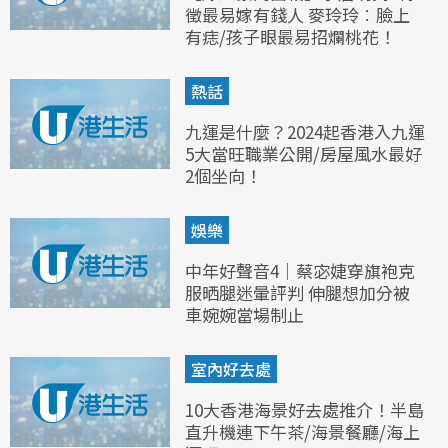
徵最易嫁有錢人 麥玲玲︰臉上
有痣/孩子眼最易招爛桃花！
熱話
九運是什麼？2024起香港入九運
5大當旺職業公開/房屋風水最好
2個坐向！
娛樂
中年好聲音4｜蔡宓婕穿旗袍克
服晒腿迷暈評判 伸腿想加分被
車婉婉當場制止
室內好去處
10大香港海景好去處推介！半島
直升機連下午茶/海景餐廳/海上