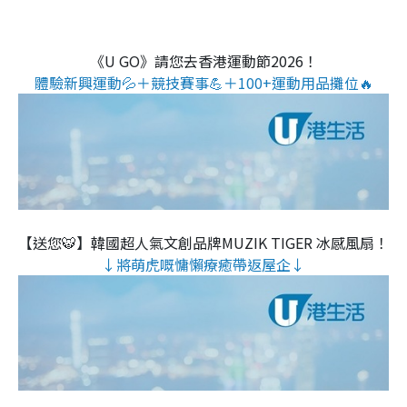
《U GO》請您去香港運動節2026！
體驗新興運動💦＋競技賽事💪＋100+運動用品攤位🔥
【送您🐯】韓國超人氣文創品牌MUZIK TIGER 冰感風扇！
↓將萌虎嘅慵懶療癒帶返屋企↓