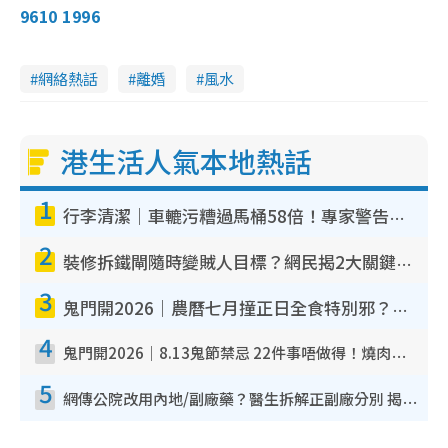
9610 1996
網絡熱話
離婚
風水
港生活人氣本地熱話
1
行李清潔｜車轆污糟過馬桶58倍！專家警告忌用酒精抹 教1招免污手除菌
2
裝修拆鐵閘隨時變賊人目標？網民揭2大關鍵用途：裝新式等於白裝？附新舊鐵閘分別
3
鬼門開2026｜農曆七月撞正日全食特別邪？專家警告切忌做一事！揭4大禁忌+2招保平安
4
鬼門開2026｜8.13鬼節禁忌 22件事唔做得！燒肉、刺身要少食？半夜勿吹口哨/打呢個電話
5
網傳公院改用內地/副廠藥？醫生拆解正副廠分別 揭4類人換藥隨時出事