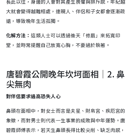
長此以往，身邊的人會對其產生畏懼與排斥感，年紀越
大就會變得越難相處，連親人、伴侶和子女都會逐漸疏
遠，導致晚年生活孤獨。
化解方法：
這類人士可以透過後天「修眉」來拓寬印
堂，並時常提醒自己放寬心胸，不要過於執著。
唐碧霞公開晚年坎坷面相｜2. 鼻
尖無肉
對伴侶要求過高恐失人心
鼻頭在面相中，對女士而言是夫星、財帛宮、疾厄宮的
象徵，而對男士則代表一生事業的成敗與中年運勢。唐
碧霞師傅表示，若天生鼻頭長得比較尖削、缺乏肉感，