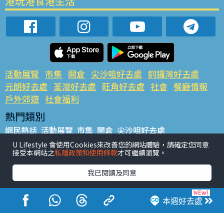
港玩港食港生活
活動展覽
市集
開倉
尖沙咀好去處
銅鑼灣好去處
元朗好去處
荃灣好去處
旺角好去處
社會
餐廳情報
戶外郊遊
社會福利
熱門類別
網民熱話
活動展覽
市集
開倉
尖沙咀好去處
銅鑼灣好去處
元朗好去處
荃灣好去處
旺角好去處
社會
U Lifestyle 會使用Cookies來改善您的網站體驗，請確定您同意
接受本網站之
私隱政策和使用條款
才可繼續瀏覽。
餐廳情報
戶外郊遊
熱門標籤
我已閱讀及同意
#UGO搵好去處
#人氣活動推介
#美食社群熱話
#親子玩樂好去處
#ULifestyle應用程式
#限時搶
本週好去處
#UJetso禮物放送
#ULifestyle商戶中心
#著數
#網絡熱話