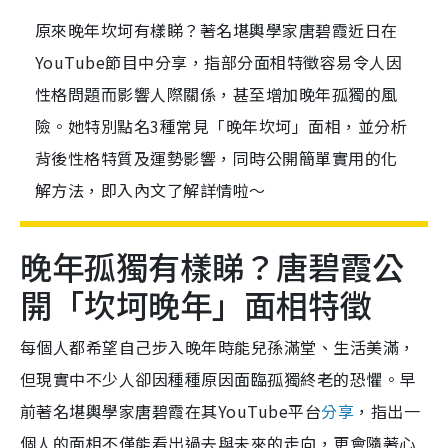
原來晚年坎坷有樣睇？著名堪輿學家唐碧霞近日在
YouTube節目中分享，指部分面相特徵容易令人因
性格問題而影響人際關係，甚至增加晚年孤獨的風
險。她特別點名3種常見「晚年坎坷」面相，並分析
背後性格特質及運勢影響，同時公開簡單實用的化
解方法，即入內文了解詳情啦～
晚年孤獨有樣睇？唐碧霞公
開「坎坷晚年」面相特徵
每個人都希望自己步入晚年時能兒孫滿堂、生活美滿，
但現實中不少人卻因種種原因面臨孤獨終老的恐懼。早
前著名堪輿學家唐碧霞在其YouTube平台
分享
，指出一
個人的面相不僅能看出過去與未來的走向，更會隨著心