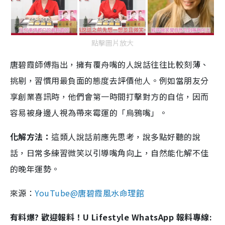
點擊圖片放大
唐碧霞師傅指出，擁有覆舟嘴的人說話往往比較刻薄、
挑剔，習慣用最負面的態度去評價他人。例如當朋友分
享創業喜訊時，他們會第一時間打擊對方的自信，因而
容易被身邊人視為帶來霉運的「烏鴉嘴」。
化解方法：
這類人說話前應先思考，說多點好聽的說
話，日常多練習微笑以引導嘴角向上，自然能化解不佳
的晚年運勢。
來源：
YouTube@唐碧霞風水命理館
有料爆? 歡迎報料！U Lifestyle WhatsApp 報料專線: