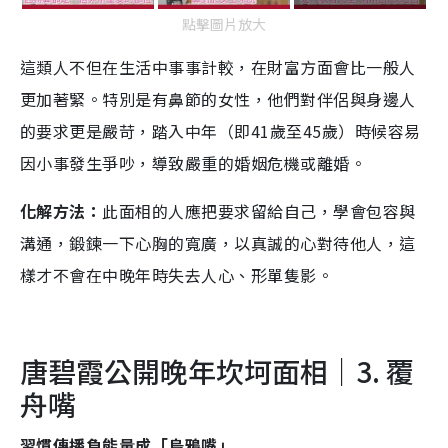
點擊圖片放大
這類人不但在生活中事事計較，在財富方面會比一般人
更加著緊。特別是有鼻節的女性，他們對伴侶與身邊人
的要求更是嚴苛，踏入中年（即41歲至45歲）時候容易
因小事發生爭吵，導致嚴重的婚姻危機或離婚。
化解方法：
此面相的人應把要求留給自己，學會包容與
溝通，鍛鍊一下心胸的寬廣，以真誠的心對待他人，這
樣才不會在中晚年時失去人心、形單隻影。
唐碧霞公開晚年坎坷面相｜3. 覆
舟嘴
習慣傳播負能量成「烏鴉嘴」