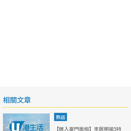
相關文章
熱話
【嫁入豪門面相】李居明揭5特