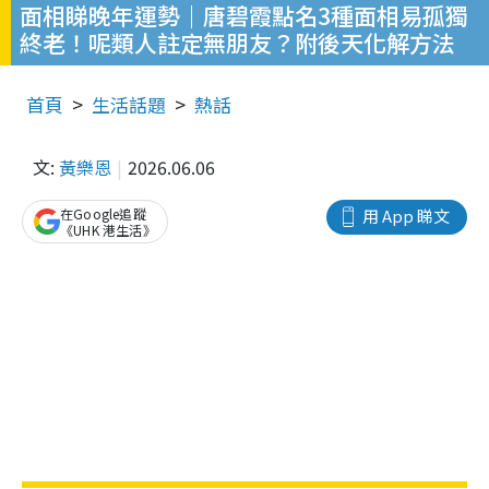
面相睇晚年運勢｜唐碧霞點名3種面相易孤獨
終老！呢類人註定無朋友？附後天化解方法
首頁
生活話題
熱話
文:
黃樂恩
2026.06.06
在Google追蹤
用 App 睇文
《UHK 港生活》