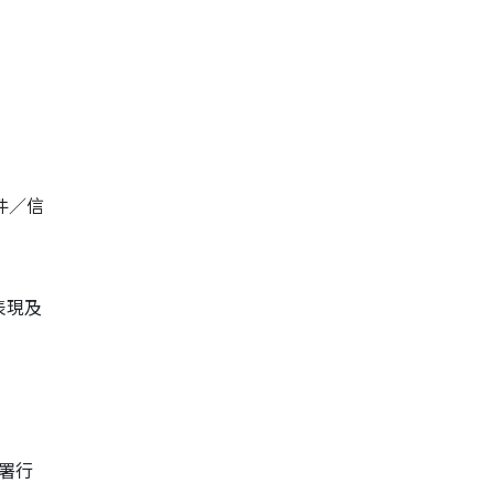
件／信
表現及
署行