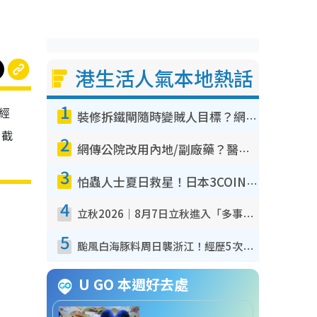
港生活人氣本地熱話
1
作經
裝修拆鐵閘隨時變賊人目標？網民揭2大關鍵用途：裝新式等於白裝？附新舊鐵閘分別
，截
2
網傳公院改用內地/副廠藥？醫生拆解正副廠分別 揭4類人換藥隨時出事
3
怕蟲人士夏日救星！日本3COINS爆紅驅蟲神器$45起 1招「全程免觸碰」輕鬆搞定小強
4
立秋2026｜8月7日立秋進入「多事之秋」 3件事唔做得！專家教6招開運 清枱頭／銀包納氣接好運
5
颱風白海豚料周日襲浙江！經歷5次「眼牆置換」極罕見 成登陸內地最長途颱風
U GO 本週好去處