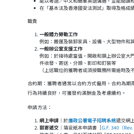
能以粵語／中文和簡單英語溝通，並能閱讀
在「基本法及香港國安法測試」取得及格成
職責
一般體力勞動工作
例如：搬運及裝卸家具、設備、大型物件和其
一般辦公室支援工作
例如：於接待處當值，開啟和鎖上辦公室大門
件收發、寄送、分類、影印和釘裝等
（上述職位的獲聘者或須按職務所需逾時及
合約期：獲聘者通常以合約方式僱用，合約為期
行為持續良好，可獲發約滿酬金及考慮續約。
申請方法：
網上申請｜
於
廉政公署電子招聘系統
遞交網
郵寄遞交｜
填妥紙本申請書［
G.F. 340（Rev