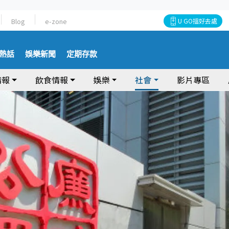
Blog
e-zone
U GO搵好去處
熱話
娛樂新聞
定期存款
情報
飲食情報
娛樂
社會
影片專區