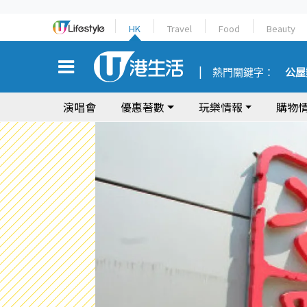
HK
Travel
Food
Beauty
熱門關鍵字：
公屋
演唱會
優惠著數
玩樂情報
購物