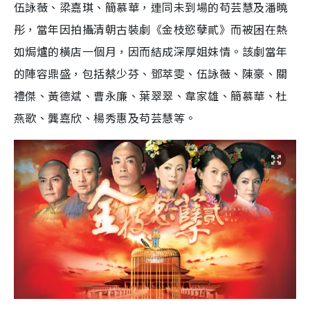
伍詠薇、梁嘉琪、簡慕華，連同未到場的苟芸慧及潘曉
彤，當年因拍攝清朝古裝劇《金枝慾孽貳》而被困在熱
如焗爐的橫店一個月，因而結成深厚姐妹情。該劇當年
的陣容鼎盛，包括蔡少芬、鄧萃雯、伍詠薇、陳豪、關
禮傑、黃德斌、曹永廉、葉翠翠、韋家雄、簡慕華、杜
燕歌、龔嘉欣、楊秀惠及苟芸慧等。