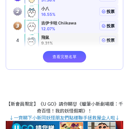
【新會員限定】《U GO》請你睇👹《蠟筆小新劇場版：千
奇百怪！我的妖怪假期》！
↓一齊睇下小新同妖怪朋友們點樣聯手拯救屋企人啦↓