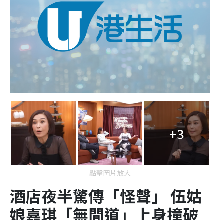
+3
點擊圖片放大
酒店夜半驚傳「怪聲」 伍姑
娘嘉琪「無間道」上身撞破