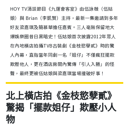
HOY TV清談節目《九運會客室》由伍詠薇（伍姑
娘）與 Brian（李凱賢）主持，最新一集邀請到多年
好友梁嘉琪及簡慕華擔任嘉賓。三人毫無保留地大
爆娛樂圈昔日黑暗史！伍姑娘首次披露2012年眾人
在內地橫店拍攝TVB古裝劇《金枝慾孽貳》時的驚
人內幕，直指當年同劇一名「姐仔」不僅瘋狂擺款
欺壓他人，更在酒店房間內驚傳「引人入勝」的怪
聲，最終更被伍姑娘與梁嘉琪當場撞破好事！
北上橫店拍《金枝慾孽貳》
驚揭「擺款姐仔」欺壓小人
物