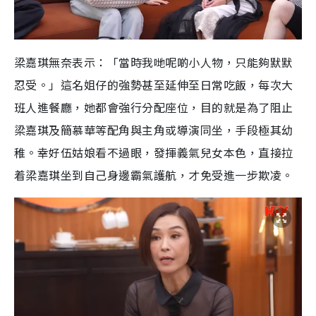
梁嘉琪無奈表示：「當時我哋呢啲小人物，只能夠默默
忍受。」這名姐仔的強勢甚至延伸至日常吃飯，每次大
班人進餐廳，她都會強行分配座位，目的就是為了阻止
梁嘉琪及簡慕華等配角與主角或導演同坐，手段極其幼
稚。幸好伍姑娘看不過眼，發揮義氣兒女本色，直接拉
着梁嘉琪坐到自己身邊霸氣護航，才免受進一步欺凌。