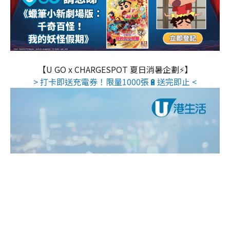
【U GO x CHARGESPOT 夏日消暑企劃⚡】
> 打卡即送充電券！限量1000張🔋送完即止 <