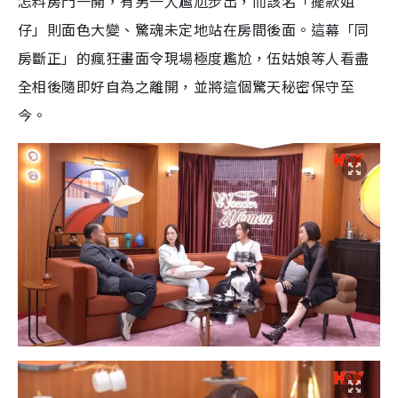
怎料房門一開，有另一人尷尬步出，而該名「擺款姐
仔」則面色大變、驚魂未定地站在房間後面。這幕「同
房斷正」的瘋狂畫面令現場極度尷尬，伍姑娘等人看盡
全相後隨即好自為之離開，並將這個驚天秘密保守至
今。