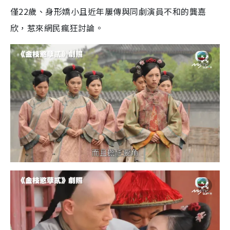
僅22歲、身形嬌小且近年屢傳與同劇演員不和的龔嘉
欣，惹來網民瘋狂討論。