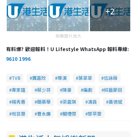
+2
點擊圖片放大
有料爆? 歡迎報料！U Lifestyle WhatsApp 報料專線:
9610 1996
TVB
龔嘉欣
導演
葉翠翠
伍詠薇
韋家雄
蔡少芬
陳豪
編劇
綜藝節目
楊秀惠
簡慕華
梁嘉琪
演員
黃德斌
苟芸慧
曹永廉
關禮傑
鄧萃雯