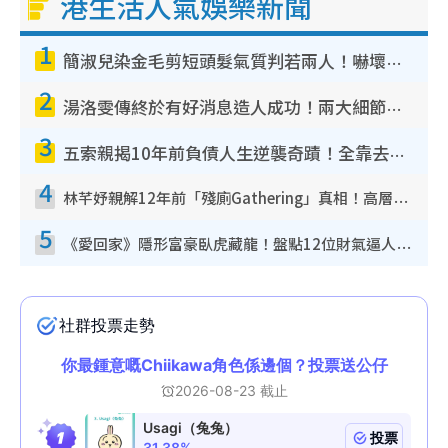
港生活人氣娛樂新聞
1
簡淑兒染金毛剪短頭髮氣質判若兩人！嚇壞老公麥大力都認唔出：「你做咩事？」
2
湯洛雯傳終於有好消息造人成功！兩大細節曝孕味極濃惹猜測：大肚婆先會咁！
3
五索親揭10年前負債人生逆襲奇蹟！全靠去一地方轉運後即遇上馬先生
4
林芊妤親解12年前「殘廁Gathering」真相！高層解約一句話重創尊嚴至今拒返TVB
5
《愛回家》隱形富豪臥虎藏龍！盤點12位財氣逼人的有錢藝人：呢位靚女3億身家唔憂做