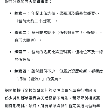
親口吐露的
四大關鍵線索
：
線索一：
年紀比伍詠薇、梁嘉琪及簡慕華都要小
（當時大約二十出頭）。
線索二：
身形非常矮小（伍姑娘直言「佢好矮」、
身形大體等）。
線索三：
當時的名氣比梁嘉琪高，但地位不及一線
的伍詠薇。
線索四：
雖然戲份不少，但屬於資歷較新、卻極度
「招積（囂張）」的演員。
網民根據《金枝慾孽貳》的女性演員名單進行排除法，
蔡少芬和鄧萃雯貴為天后級斷不可能，葉翠翠與楊秀惠
則身形高挑。最終，所有矛頭與條件皆完美指向當時年