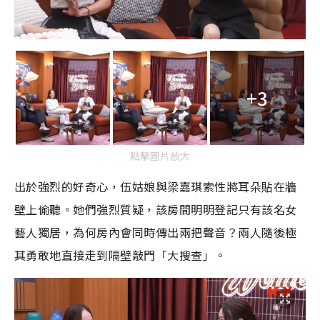
+3
點擊圖片放大
出於強烈的好奇心，伍姑娘與梁嘉琪索性將耳朵貼在牆
壁上偷聽。她們強烈質疑，該房間明明登記只有該名女
藝人獨居，為何房內會同時傳出兩把聲音？兩人隨後極
其勇敢地直接走到隔壁敲門「大搜查」。