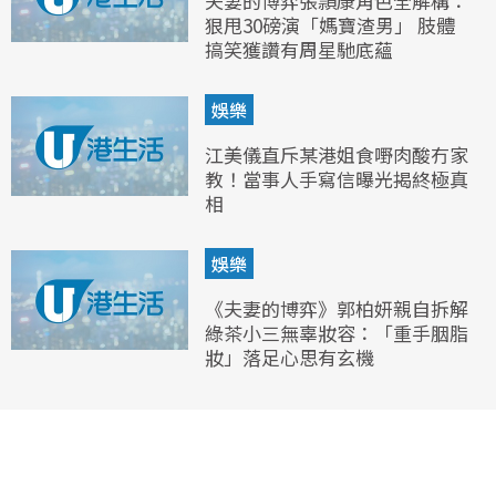
夫妻的博弈張頴康角色全解構：
狠甩30磅演「媽寶渣男」 肢體
搞笑獲讚有周星馳底蘊
娛樂
江美儀直斥某港姐食嘢肉酸冇家
教！當事人手寫信曝光揭終極真
相
娛樂
《夫妻的博弈》郭柏妍親自拆解
綠茶小三無辜妝容：「重手胭脂
妝」落足心思有玄機