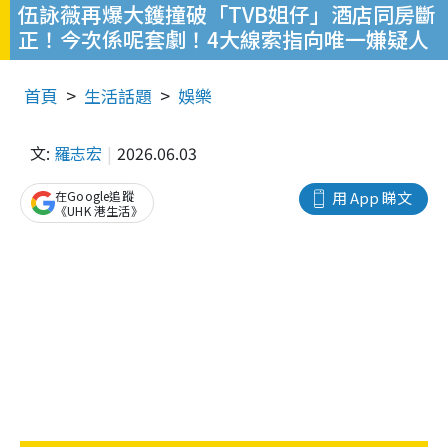
伍詠薇再爆大鑊撞破「TVB姐仔」酒店同房斷
正！今次係呢套劇！4大線索指向唯一嫌疑人
首頁
生活話題
娛樂
文:
羅志宏
2026.06.03
在Google追蹤
用 App 睇文
《UHK 港生活》