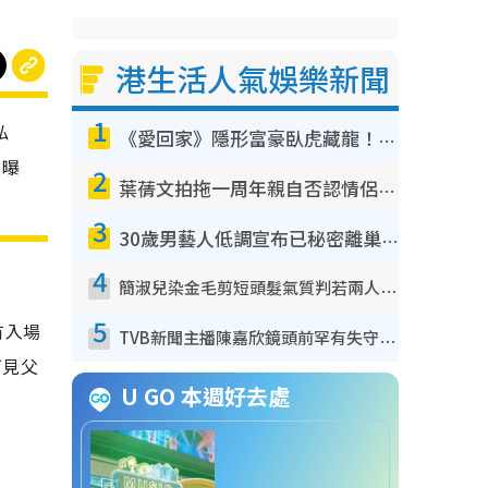
港生活人氣娛樂新聞
1
私
《愛回家》隱形富豪臥虎藏龍！盤點12位財氣逼人的有錢藝人：呢位靚女3億身家唔憂做
，曝
2
葉蒨文拍拖一周年親自否認情侶關係？！被質疑感情造假竟稱GM「普通同事」
3
30歲男藝人低調宣布已秘密離巢！人氣急跌變失蹤人口︰「這幾年過得並不容易」
4
簡淑兒染金毛剪短頭髮氣質判若兩人！嚇壞老公麥大力都認唔出：「你做咩事？」
5
有入場
TVB新聞主播陳嘉欣鏡頭前罕有失守！遭林超英一句說話突襲嚇親當場大笑
可見父
U GO 本週好去處