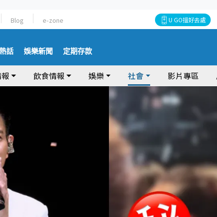
Blog
e-zone
U GO搵好去處
熱話
娛樂新聞
定期存款
情報
飲食情報
娛樂
社會
影片專區