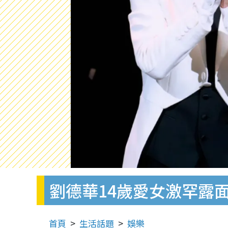
劉德華14歲愛女激罕露
首頁
生活話題
娛樂