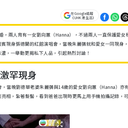
在Google追蹤
《UHK 港生活》
結婚，兩人育有一女劉向蕙（Hanna），不過兩人一直保護愛女
嘉賓現身張德蘭的紅館演唱會，當晚朱麗蒨就和愛女一同現身
星味濃，一舉動更揭私下人品，引起熱烈討論！
蒨激罕現身
，當晚劉德華老婆朱麗蒨與14歲的愛女劉向蕙（Hanna）亦
造型亮相，紮著髮髻，看到爸爸出現時更馬上用手機拍攝記錄，