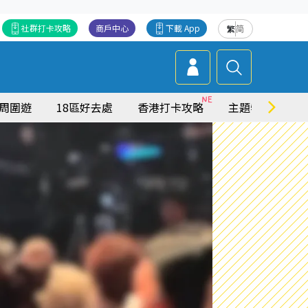
社群打卡攻略
商戶中心
下載 App
繁
简
周圍遊
18區好去處
香港打卡攻略
主題特集