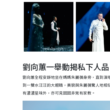
劉向蕙一舉動揭私下人品
劉向蕙全程安靜地坐在媽媽朱麗蒨身旁，直到演
到一雙水汪汪的大眼睛，美貌與朱麗蒨驚人地相
有濃濃星味外，亦可見囡囡非常有家教。