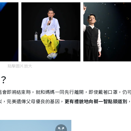
點擊圖片放大
？
唱會即將結束時，就和媽媽一同先行離開，即使戴著口罩，仍
似，完美遺傳父母優良的基因，
更有禮貌地向蔡一智點頭道別