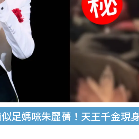
面似足媽咪朱麗蒨！天王千金現