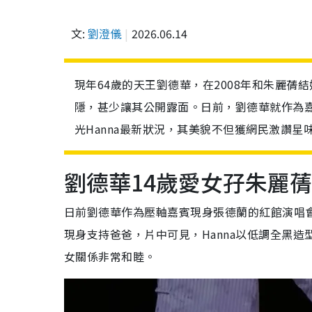
文:
劉澄儀
2026.06.14
現年64歲的天王劉德華，在2008年和朱麗蒨
隱，甚少讓其公開露面。日前，劉德華就作為
光Hanna最新狀況，其美貌不但獲網民激讚
劉德華14歲愛女孖朱麗
日前劉德華作為壓軸嘉賓現身張德蘭的紅館演唱會
現身支持爸爸，片中可見，Hanna以低調全黑
女關係非常和睦。