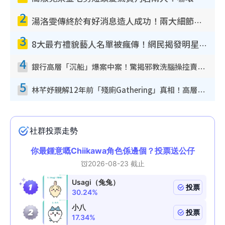
2
湯洛雯傳終於有好消息造人成功！兩大細節曝孕味極濃惹猜測：大肚婆先會咁！
3
8大最冇禮貌藝人名單被瘋傳！網民揭發明星真面目 一致數臭呢位係無品天花板？
4
銀行高層「沉船」爆案中案！驚揭邪教洗腦操控賣淫被吞600萬 幕後黑手講多錯多
5
林芊妤親解12年前「殘廁Gathering」真相！高層解約一句話重創尊嚴至今拒返TVB