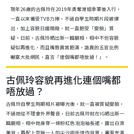
現年26歲的古佩玲在2019年勇奪港姐季軍後入行，
一直以來備受TVB力捧，不過自學生時期片段被爆
出，加上容貌日趨精緻，就一直飽受「變臉」質
疑。日前，古佩玲晒出新一輯靚相，相中不但容貌
疑似再進化，而且嘴唇異常飽滿，詭異的五官比例
嚇窒大批網民，直言「連個嘴都唔放過！」。
古佩玲容貌再進化連個嘴都
唔放過？
古佩玲自學生時期相片被曝光後，就一直被質疑變臉，
不過她從不理會外界聲音，日前古佩玲就在IG晒出新一
輯靚相，相中她身穿一條粉紅色泡泡袖長裙，露出白滑
美背，再配上空無一人的尖沙咀街道作背景，畫面充滿