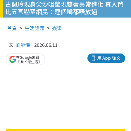
古佩玲現身尖沙咀驚現雙唇異常進化 真人芭
比五官嚇窒網民：連個嘴都唔放過
首頁
生活話題
娛樂
文:
劉澄儀
2026.06.11
在Google追蹤
用 App 睇文
《UHK 港生活》