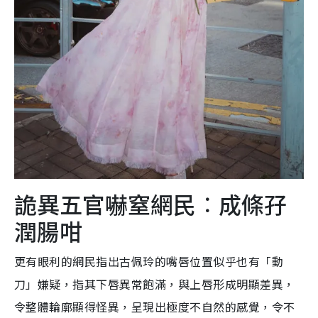
詭異五官嚇窒網民︰成條孖
潤腸咁
更有眼利的網民指出古佩玲的嘴唇位置似乎也有「動
刀」嫌疑，指其下唇異常飽滿，與上唇形成明顯差異，
令整體輪廓顯得怪異，呈現出極度不自然的感覺，令不