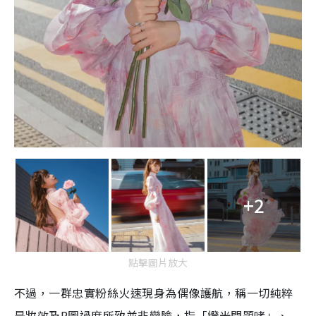
+2
點擊圖片放大
不過，一群忠實粉絲火速現身為偶像護航，稱一切純粹
是妝效及P圖過度所致並非變臉，指「燈光問題啫」、