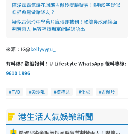
陳浚霆霸氣護花回應古佩玲變臉疑雲！親曝9字疑似
愈描愈黑做豬隊友？
疑似古佩玲中學舊片瘋傳即被刪！豬膽鼻改頭換面
判若兩人 易容神技嚇窒網民認唔出
來源︰IG@
kellyyygu_
有料爆? 歡迎報料！U Lifestyle WhatsApp 報料專線:
9610 1996
TVB
尖沙咀
模特兒
化妝
古佩玲
港生活人氣娛樂新聞
1
簡淑兒染金毛剪短頭髮氣質判若兩人！嚇壞老公麥大力都認唔出：「你做咩事？」