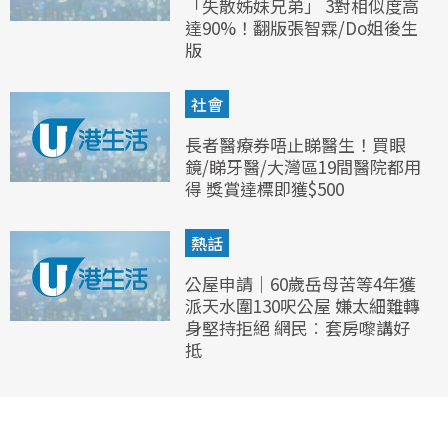
「失散姊妹兄弟」 3對相似度高
達90%！翻版張智霖/Do姐後生
版
社會
長者醫療券唔止睇醫生！買眼
鏡/睇牙醫/大灣區19間醫院都用
得 獎賞達標即獲$500
熱話
公屋申請｜60歲岳母苦等4年獲
派天水圍130呎公屋 嫌太細難轉
身堅持拒絕 網民︰套房嚟講好
抵