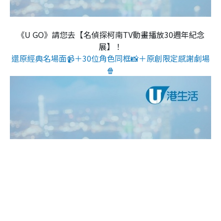
《U GO》請您去【名偵探柯南TV動畫播放30週年紀念
展】！
還原經典名場面📹＋30位角色同框📸＋原創限定感謝劇場
🍿