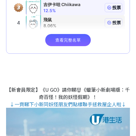
【新會員限定】《U GO》請你睇👹《蠟筆小新劇場版：千
奇百怪！我的妖怪假期》！
↓一齊睇下小新同妖怪朋友們點樣聯手拯救屋企人啦↓