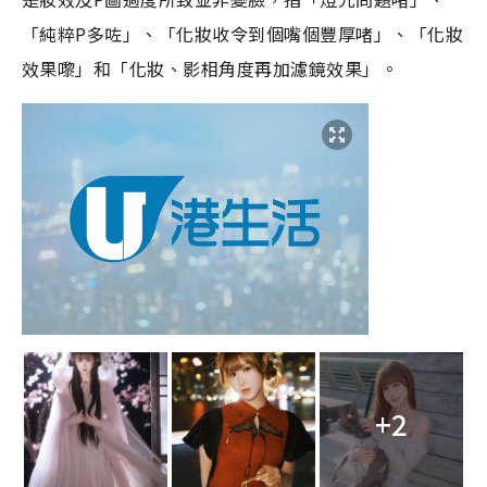
「純粹P多咗」、「化妝收令到個嘴個豐厚啫」、「化妝
效果嚟」和「化妝、影相角度再加濾鏡效果」。
+2