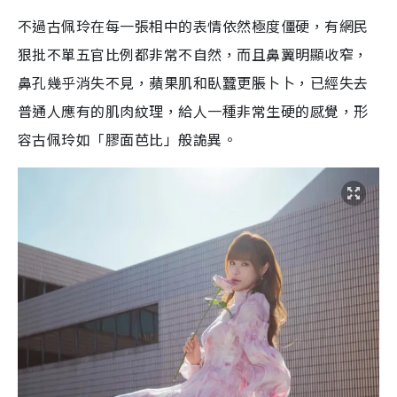
不過古佩玲在每一張相中的表情依然極度僵硬，有網民
狠批不單五官比例都非常不自然，而且鼻翼明顯收窄，
鼻孔幾乎消失不見，蘋果肌和臥蠶更脹卜卜，已經失去
普通人應有的肌肉紋理，給人一種非常生硬的感覺，形
容古佩玲如「膠面芭比」般詭異。