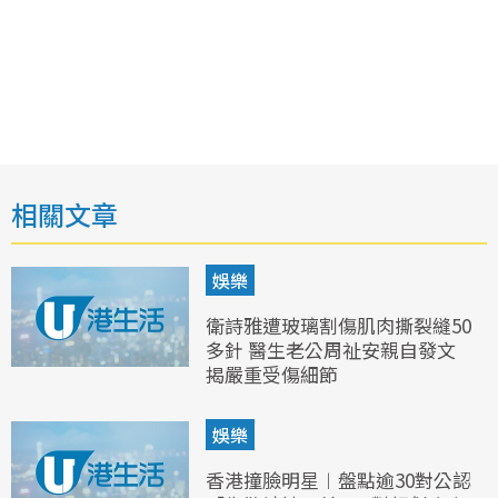
相關文章
娛樂
衛詩雅遭玻璃割傷肌肉撕裂縫50
多針 醫生老公周祉安親自發文
揭嚴重受傷細節
娛樂
香港撞臉明星︱盤點逾30對公認