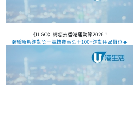
《U GO》請您去香港運動節2026！
體驗新興運動💦＋競技賽事💪＋100+運動用品攤位🔥