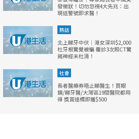
發徵狀！切勿忽視4大先兆：出
現這警號即求醫！
熱話
北上睇牙中伏｜港女深圳$2,000
杜牙根驚覺被騙 覆診3次照CT驚
揭神經未杜清！
社會
長者醫療券唔止睇醫生！買眼
鏡/睇牙醫/大灣區19間醫院都用
得 獎賞達標即獲$500