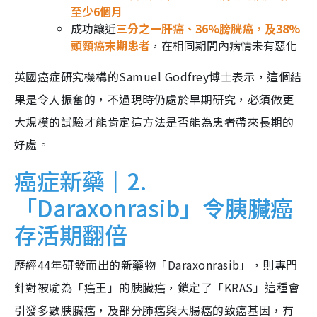
至少6個月
成功讓近
三分之一肝癌、36%膀胱癌，及38%
頭頸癌末期患者
，在相同期間內病情未有惡化
英國癌症研究機構的Samuel Godfrey博士表示，這個結
果是令人振奮的，不過現時仍處於早期研究，必須做更
大規模的試驗才能肯定這方法是否能為患者帶來長期的
好處。
癌症新藥｜2.
「Daraxonrasib」令胰臟癌
存活期翻倍
歷經44年研發而出的新藥物「Daraxonrasib」，則專門
針對被喻為「癌王」的胰臟癌，鎖定了「KRAS」這種會
引發多數胰臟癌，及部分肺癌與大腸癌的致癌基因，有