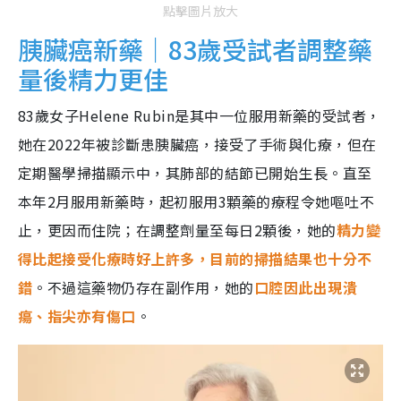
點擊圖片放大
胰臟癌新藥｜83歲受試者調整藥
量後精力更佳
83歲女子Helene Rubin是其中一位服用新藥的受試者，
她在2022年被診斷患胰臟癌，接受了手術與化療，但在
定期醫學掃描顯示中，其肺部的結節已開始生長。直至
本年2月服用新藥時，起初服用3顆藥的療程令她嘔吐不
止，更因而住院；在調整劑量至每日2顆後，她的
精力變
得比起接受化療時好上許多，目前的掃描結果也十分不
錯
。不過這藥物仍存在副作用，她的
口腔因此出現潰
瘍、指尖亦有傷口
。