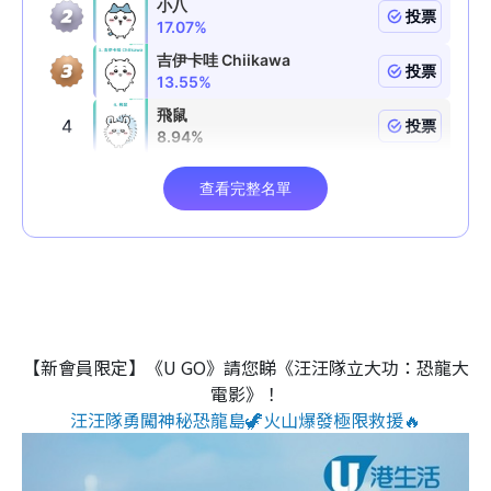
【新會員限定】《U GO》請您睇《汪汪隊立大功：恐龍大
電影》！
汪汪隊勇闖神秘恐龍島🦖火山爆發極限救援🔥