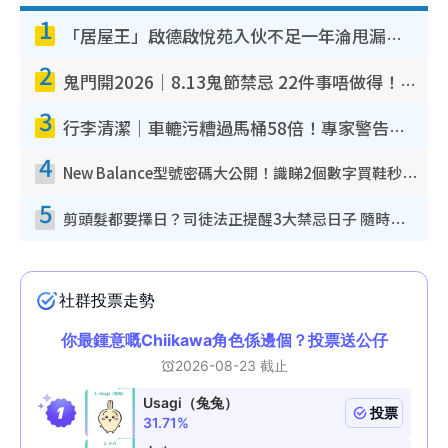
1
「居屋王」啟德啟悅苑入伙不足一年淪甩漏之王！插頭噴火花致大停電 多戶業主全屋家電報銷
2
鬼門開2026｜8.13鬼節禁忌 22件事唔做得！燒肉、刺身要少食？半夜勿吹口哨/打呢個電話
3
行李清潔｜車轆污糟過馬桶58倍！專家警告忌用酒精抹 教1招免污手除菌
4
New Balance型號密碼大公開！識睇2個數字買鞋秒知功能免中伏 附5大熱門鞋款
5
剪頭髮都要擇日？司徒法正提醒3大禁忌日子 隨時剪走財運！呢日剪髮恐「剪壽命」？