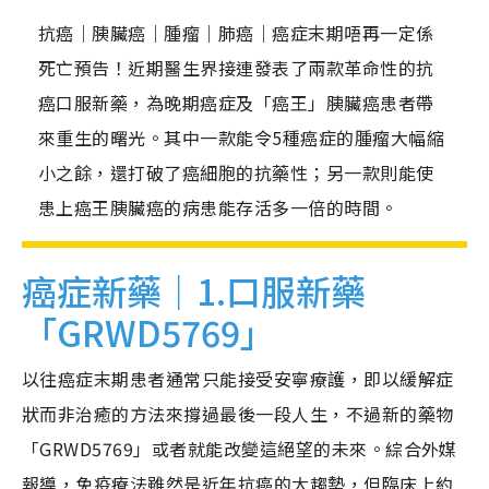
抗癌｜胰臟癌｜腫瘤｜肺癌｜癌症末期唔再一定係
死亡預告！近期醫生界接連發表了兩款革命性的抗
癌口服新藥，為晚期癌症及「癌王」胰臟癌患者帶
來重生的曙光。其中一款能令5種癌症的腫瘤大幅縮
小之餘，還打破了癌細胞的抗藥性；另一款則能使
患上癌王胰臟癌的病患能存活多一倍的時間。
癌症新藥｜1.口服新藥
「GRWD5769」
以往癌症末期患者通常只能接受安寧療護，即以緩解症
狀而非治癒的方法來撐過最後一段人生，不過新的藥物
「GRWD5769」或者就能改變這絕望的未來。綜合外媒
報導，免疫療法雖然是近年抗癌的大趨勢，但臨床上約