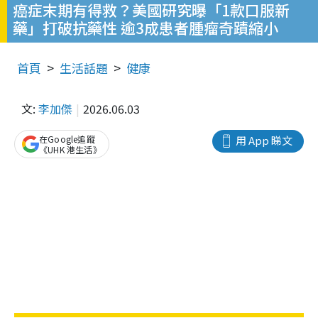
癌症末期有得救？美國研究曝「1款口服新
藥」打破抗藥性 逾3成患者腫瘤奇蹟縮小
首頁
生活話題
健康
文:
李加傑
2026.06.03
在Google追蹤
用 App 睇文
《UHK 港生活》