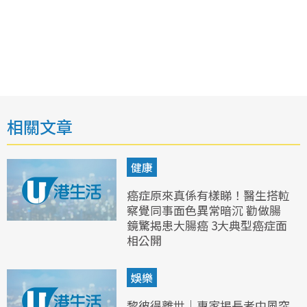
相關文章
健康
癌症原來真係有樣睇！醫生搭𨋢
察覺同事面色異常暗沉 勸做腸
鏡驚揭患大腸癌 3大典型癌症面
相公開
娛樂
黎彼得離世｜專家揭長者中風突