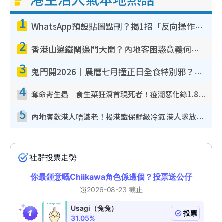
1
WhatsApp預設貼圖點刪？揭1招「反向操作」還原簡潔介面 附3步實測教學
2
香港山邊鐵閘邊門大開？內地客困惑意義何在！網民神回覆：呢種叫法理性防禦
3
鬼門開2026｜農曆七月撞正日全食特別邪？專家警告切忌做一事！揭4大禁忌+2招保平安
4
奪命寄生蟲｜食生菜狂瀉首現死者！疫潮惡化錄1.8萬宗病例 揭洗菜3大謬誤
5
內地客歎港人唔識老！揭港鐵保鮮級冷氣 港人求放過：咪投訴