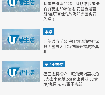
長者咭優惠2026︱樂悠咭長者卡
食買玩逾60項優惠 麥當勞送薯
餅/惠康百佳9折/海洋公園免費
入場！
娛樂
江美儀直斥某港姐食嘢肉酸冇家
教！當事人手寫信曝光揭終極真
相
室內好去處
密室逃脫推介｜旺角黃埔荔枝角
6大密室逃脫lost逃出香港 5D實
境/鬼屋元素/電子機關