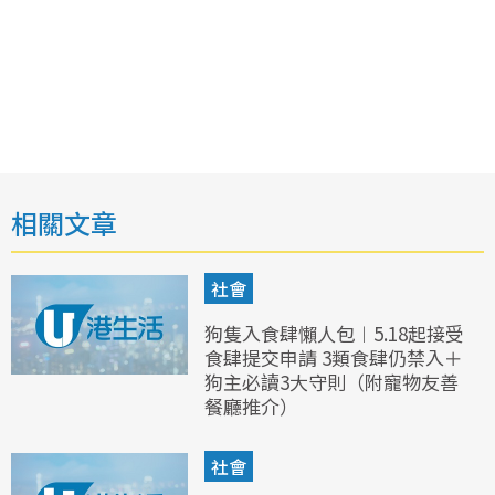
相關文章
社會
狗隻入食肆懶人包︱5.18起接受
食肆提交申請 3類食肆仍禁入＋
狗主必讀3大守則（附寵物友善
餐廳推介）
社會