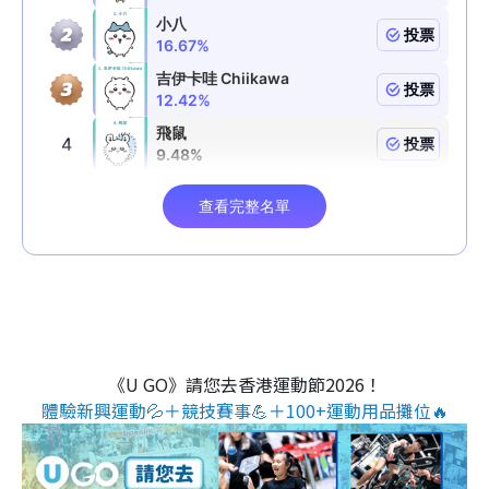
《U GO》請您去香港運動節2026！
體驗新興運動💦＋競技賽事💪＋100+運動用品攤位🔥