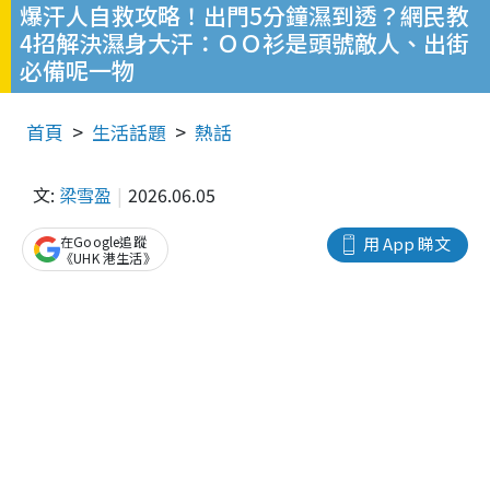
爆汗人自救攻略！出門5分鐘濕到透？網民教
4招解決濕身大汗：ＯＯ衫是頭號敵人、出街
必備呢一物
首頁
生活話題
熱話
文:
梁雪盈
2026.06.05
在Google追蹤
用 App 睇文
《UHK 港生活》