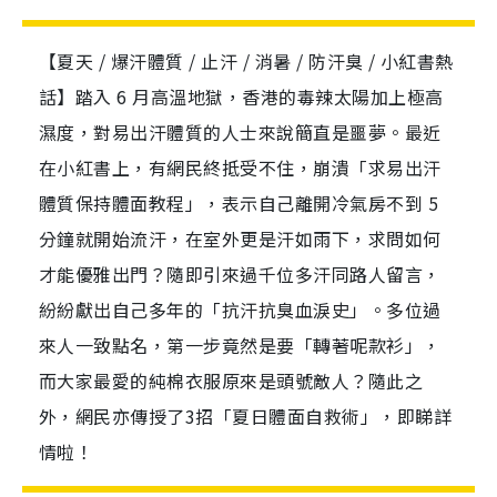
【夏天 / 爆汗體質 / 止汗 / 消暑 / 防汗臭 / 小紅書熱
話】踏入 6 月高溫地獄，香港的毒辣太陽加上極高
濕度，對易出汗體質的人士來說簡直是噩夢。最近
在小紅書上，有網民終抵受不住，崩潰「求易出汗
體質保持體面教程」，表示自己離開冷氣房不到 5
分鐘就開始流汗，在室外更是汗如雨下，求問如何
才能優雅出門？隨即引來過千位多汗同路人留言，
紛紛獻出自己多年的「抗汗抗臭血淚史」。多位過
來人一致點名，第一步竟然是要「轉著呢款衫」，
而大家最愛的純棉衣服原來是頭號敵人？隨此之
外，網民亦傳授了3招「夏日體面自救術」，即睇詳
情啦！