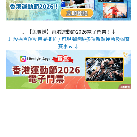
↓ 【免費送】香港運動節2026電子門票！↓
↓ 設過百運動用品攤位 / 可現場體驗多項新穎運動及觀賞
賽事🔥 ↓