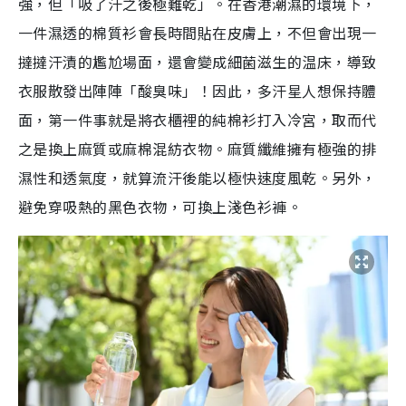
強，但「吸了汗之後極難乾」。在香港潮濕的環境下，
一件濕透的棉質衫會長時間貼在皮膚上，不但會出現一
撻撻汗漬的尷尬場面，還會變成細菌滋生的温床，導致
衣服散發出陣陣「酸臭味」！因此，多汗星人想保持體
面，第一件事就是將衣櫃裡的純棉衫打入冷宮，取而代
之是換上麻質或麻棉混紡衣物。麻質纖維擁有極強的排
濕性和透氣度，就算流汗後能以極快速度風乾。另外，
避免穿吸熱的黑色衣物，可換上淺色衫褲。