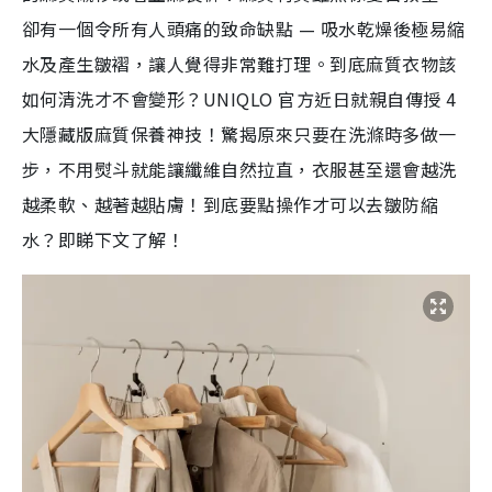
卻有一個令所有人頭痛的致命缺點 — 吸水乾燥後極易縮
水及產生皺褶，讓人覺得非常難打理。到底麻質衣物該
如何清洗才不會變形？UNIQLO 官方近日就親自傳授 4
大隱藏版麻質保養神技！驚揭原來只要在洗滌時多做一
步，不用熨斗就能讓纖維自然拉直，衣服甚至還會越洗
越柔軟、越著越貼膚！到底要點操作才可以去皺防縮
水？即睇下文了解！