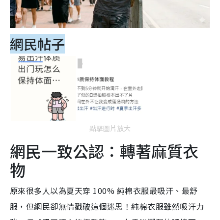
網民帖子
點擊圖片放大
網民一致公認：轉著麻質衣
物
原來很多人以為夏天穿 100% 純棉衣服最吸汗、最舒
服，但網民卻無情戳破這個迷思！純棉衣服雖然吸汗力