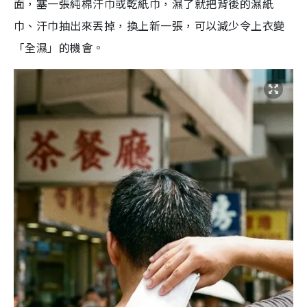
面，塞一張純棉汗巾或乾紙巾，濕了就把背後的濕紙
巾、汗巾抽出來丟掉，換上新一張，可以減少令上衣變
「全濕」的機會。