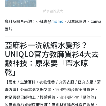
點擊圖片放大
資料及圖片來源：小紅書@
momo
、AI生成圖片、Canva
圖片
亞麻衫一洗就縮水變形？
UNIQLO官方教麻質衫4大去
皺神技：原來要「帶水晾
乾」
【居家 / 生活百科 / 衣物保養 / 麻質衣服 / 亞麻衣服 / 清
洗方法】外面高溫又焗又濕，行出街兩步就全身爆汗，
你是否都已經換上了輕薄透氣、流汗都不會「黐笠笠」
的麻質襯衫或者亞麻長褲？麻質材質雖然係夏日救星，