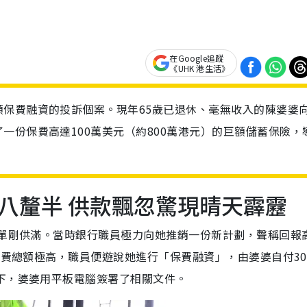
在Google追蹤
《UHK 港生活》
保費融資的投訴個案。現年65歲已退休、毫無收入的陳婆婆
一份保費高達100萬美元（約800萬港元）的巨額儲蓄保險，
八釐半 供款飄忽驚現晴天霹靂
保單剛供滿。當時銀行職員極力向她推銷一份新計劃，聲稱回報
於保費總額極高，職員便遊說她進行「保費融資」，由婆婆自付3
下，婆婆用平板電腦簽署了相關文件。