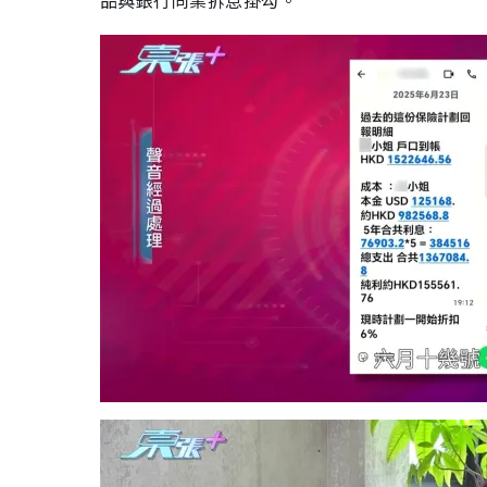
品與銀行同業拆息掛勾。