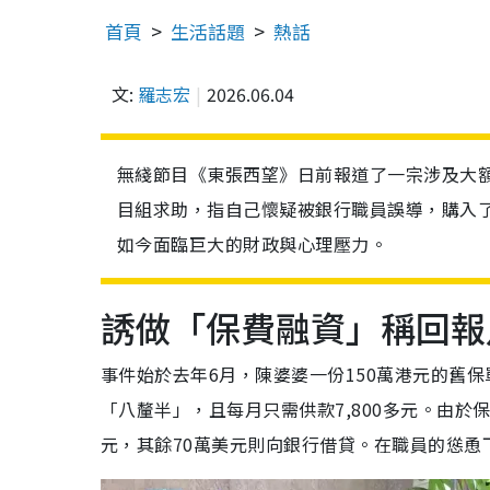
首頁
生活話題
熱話
文:
羅志宏
2026.06.04
無綫節目《東張西望》日前報道了一宗涉及大額
目組求助，指自己懷疑被銀行職員誤導，購入了
如今面臨巨大的財政與心理壓力。
誘做「保費融資」稱回報
事件始於去年6月，陳婆婆一份150萬港元的舊
「八釐半」，且每月只需供款7,800多元。由
元，其餘70萬美元則向銀行借貸。在職員的慫恿