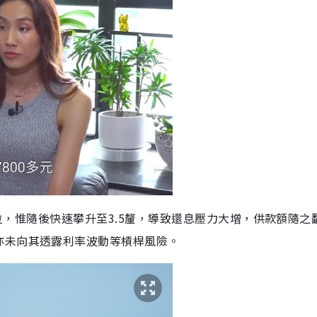
低位，惟隨後快速攀升至3.5釐，導致還息壓力大增，供款額隨之
亦未向其透露利率波動等槓桿風險。