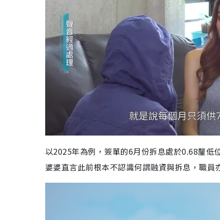
以2025年為例，簽單的6月份拆息處於0.68釐
婆婆直言此前根本不認識何謂融資與拆息，職員