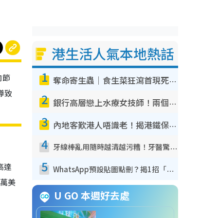
港生活人氣本地熱話
1
向節
奪命寄生蟲｜食生菜狂瀉首現死者！疫潮惡化錄1.8萬宗病例 揭洗菜3大謬誤
導致
2
銀行高層戀上水療女技師！兩個月借128萬驚覺「沉船」沉落火海 揭背後疑似邪教操控賣淫
3
內地客歎港人唔識老！揭港鐵保鮮級冷氣 港人求放過：咪投訴
4
牙線棒亂用隨時越清越污糟！牙醫驚揭盲目過戶細菌恐致蛀牙：呢種先係日常真保養
5
高達
WhatsApp預設貼圖點刪？揭1招「反向操作」還原簡潔介面 附3步實測教學
0萬美
U GO 本週好去處