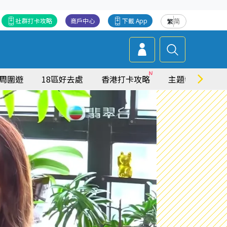
社群打卡攻略
商戶中心
下載 App
繁
简
周圍遊
18區好去處
香港打卡攻略
主題特集