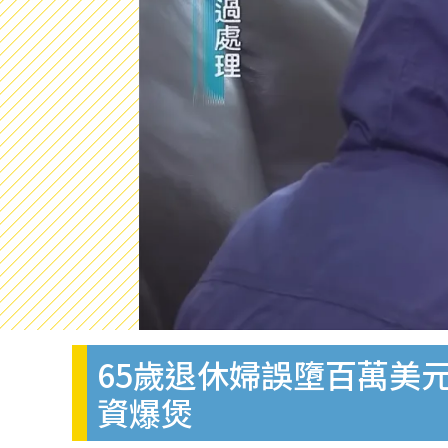
65歲退休婦誤墮百萬美
資爆煲