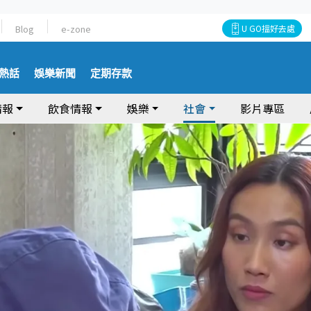
Blog
e-zone
U GO搵好去處
熱話
娛樂新聞
定期存款
情報
飲食情報
娛樂
社會
影片專區