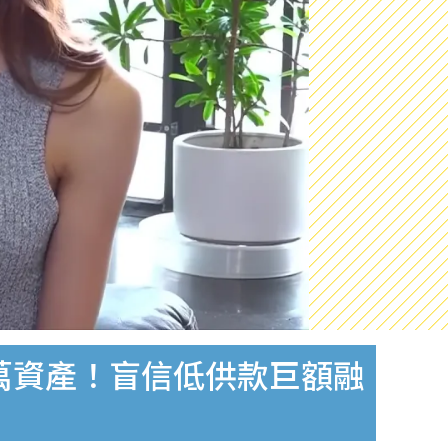
0萬資產！盲信低供款巨額融