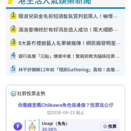
1
簡淑兒染金毛剪短頭髮氣質判若兩人！嚇壞老公麥大力都認唔出：「你做咩事？」
2
湯洛雯傳終於有好消息造人成功！兩大細節曝孕味極濃惹猜測：大肚婆先會咁！
3
8大最冇禮貌藝人名單被瘋傳！網民揭發明星真面目 一致數臭呢位係無品天花板？
4
銀行高層「沉船」爆案中案！驚揭邪教洗腦操控賣淫被吞600萬 幕後黑手講多錯多
5
林芊妤親解12年前「殘廁Gathering」真相！高層解約一句話重創尊嚴至今拒返TVB