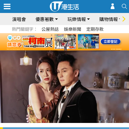
演唱會
優惠著數
玩樂情報
購物情報
熱門關鍵字：
公屋熱話
娛樂新聞
定期存款