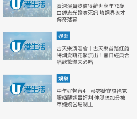
資深演員黎彼得離世享年76歲
由鍾志光證實死訊 填詞界鬼才
傳奇落幕
娛樂
古天樂演唱會｜古天樂首踏紅館
特訓賣萌花絮流出！昔日經典合
唱歌驚爆未必唱
娛樂
中年好聲音4｜蔡宓婕穿旗袍克
服晒腿迷暈評判 伸腿想加分被
車婉婉當場制止