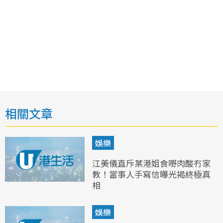
相關文章
娛樂
江美儀直斥某港姐食嘢肉酸冇家
教！當事人手寫信曝光揭終極真
相
娛樂