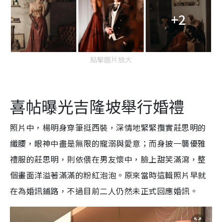
+2
點擊圖片放大
喜帖曝光吉隆坡舉行婚禮
照片中，楊明身穿筆挺西裝，深情地緊緊攬實莊思明的
纖腰，眼神中盡是無限的寵溺與愛意；而身披一襲優雅
禮服的莊思明，則依偎在男友懷中，臉上甜笑滿瀉，整
個畫面洋溢著滿滿的粉紅泡泡。原來當時這輯照片早就
在為婚訊鋪路，不過目前二人仍然未正式回應婚訊。