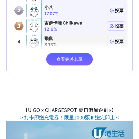
【U GO x CHARGESPOT 夏日消暑企劃⚡】
> 打卡即送充電券！限量1000張🔋送完即止 <