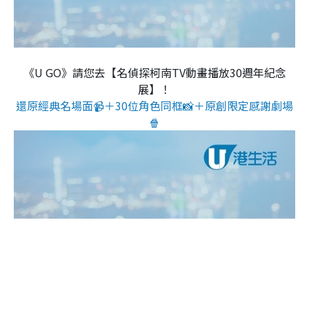
《U GO》請您去【名偵探柯南TV動畫播放30週年紀念
展】！
還原經典名場面📹＋30位角色同框📸＋原創限定感謝劇場
🍿