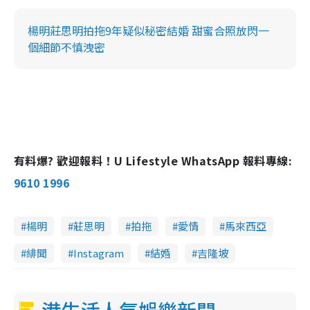
楊明莊思明拍拖9年疑似秘密結婚 甜蜜合照放閃一
個細節不慎洩密
有料爆? 歡迎報料！U Lifestyle WhatsApp 報料專線:
9610 1996
楊明
莊思明
拍拖
愛情
馬來西亞
緋聞
Instagram
結婚
吉隆坡
港生活人氣娛樂新聞