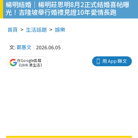
楊明結婚｜楊明莊思明8月2正式結婚喜帖曝
光！吉隆坡舉行婚禮見證10年愛情長跑
首頁
生活話題
娛樂
文:
鄭惠文
2026.06.05
在Google追蹤
用 App 睇文
《UHK 港生活》