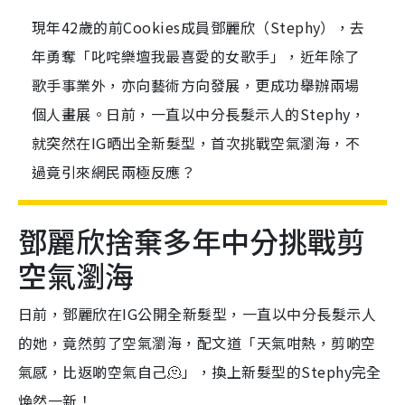
現年42歲的前Cookies成員鄧麗欣（Stephy），去
年勇奪「叱咤樂壇我最喜愛的女歌手」，近年除了
歌手事業外，亦向藝術方向發展，更成功舉辦兩場
個人畫展。日前，一直以中分長髮示人的Stephy，
就突然在IG晒出全新髮型，首次挑戰空氣瀏海，不
過竟引來網民兩極反應？
鄧麗欣捨棄多年中分挑戰剪
空氣瀏海
日前，鄧麗欣在IG公開全新髮型，一直以中分長髮示人
的她，竟然剪了空氣瀏海，配文道「天氣咁熱，剪啲空
氣感，比返啲空氣自己🫠」，換上新髮型的Stephy完全
煥然一新！