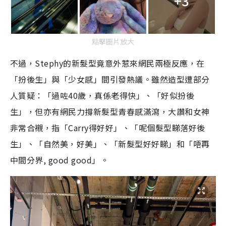
+3
點擊圖片放大
不過，Stephy的新髮型竟意外惹來網民兩極反應，在
「扮後生」與「少女感」間引發熱議。雖然造型遭部分
人質疑：「過咗40歲，真係老得快」、「好似扮後
生」，但亦有網民力撐新髮型青春感滿瀉，大讚
和女神
非常合襯，指「Carry得好好」、「呢個髮型睇落好後
生
」、「自然美，好美」、「新髮型好好睇」和「唔再
中間分界, good good」。