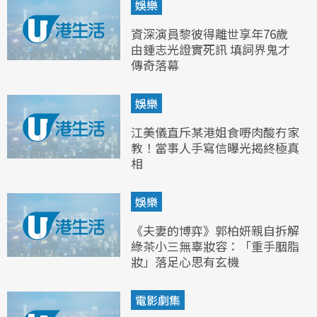
娛樂
資深演員黎彼得離世享年76歲
由鍾志光證實死訊 填詞界鬼才
傳奇落幕
娛樂
江美儀直斥某港姐食嘢肉酸冇家
教！當事人手寫信曝光揭終極真
相
娛樂
《夫妻的博弈》郭柏妍親自拆解
綠茶小三無辜妝容：「重手胭脂
妝」落足心思有玄機
電影劇集