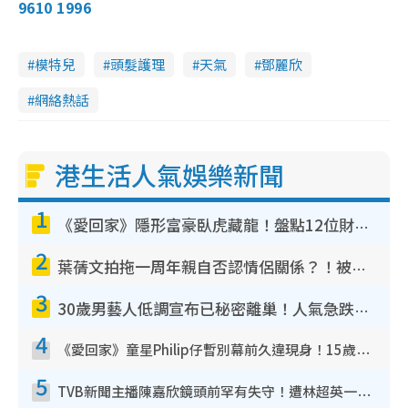
9610 1996
模特兒
頭髮護理
天氣
鄧麗欣
網絡熱話
港生活人氣娛樂新聞
1
《愛回家》隱形富豪臥虎藏龍！盤點12位財氣逼人的有錢藝人：呢位靚女3億身家唔憂做
2
葉蒨文拍拖一周年親自否認情侶關係？！被質疑感情造假竟稱GM「普通同事」
3
30歲男藝人低調宣布已秘密離巢！人氣急跌變失蹤人口︰「這幾年過得並不容易」
4
《愛回家》童星Philip仔暫別幕前久違現身！15歲近況暴風長高蛻變帥氣少男
5
TVB新聞主播陳嘉欣鏡頭前罕有失守！遭林超英一句說話突襲嚇親當場大笑