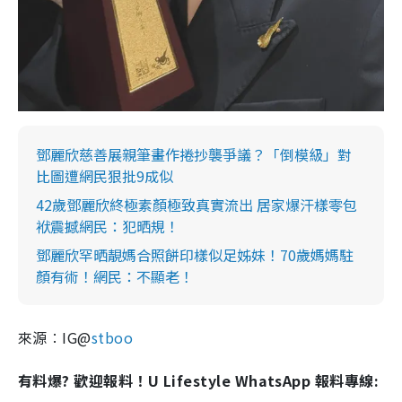
鄧麗欣慈善展親筆畫作捲抄襲爭議？「倒模級」對
比圖遭網民狠批9成似
42歲鄧麗欣終極素顏極致真實流出 居家爆汗樣零包
袱震撼網民：犯晒規！
鄧麗欣罕晒靚媽合照餅印樣似足姊妹！70歲媽媽駐
顏有術！網民：不顯老！
來源︰IG@
stboo
有料爆? 歡迎報料！U Lifestyle WhatsApp 報料專線: