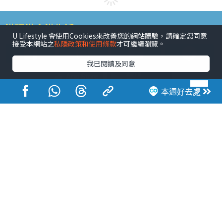
港玩港食港生活
U Lifestyle 會使用Cookies來改善您的網站體驗，請確定您同意
接受本網站之
私隱政策和使用條款
才可繼續瀏覽。
我已閱讀及同意
本週好去處
活動展覽
市集
開倉
尖沙咀好去處
銅鑼灣好去處
元朗好去處
荃灣好去處
旺角好去處
社會
餐廳情報
戶外郊遊
社會福利
熱門類別
網民熱話
活動展覽
市集
開倉
尖沙咀好去處
銅鑼灣好去處
元朗好去處
荃灣好去處
旺角好去處
社會
餐廳情報
戶外郊遊
熱門標籤
#UGO搵好去處
#人氣活動推介
#美食社群熱話