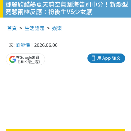
鄧麗欣酷熱夏天剪空氣瀏海告別中分！新髮型
竟惹兩極反應：扮後生VS少女感
首頁
生活話題
娛樂
文:
劉澄儀
2026.06.06
在Google追蹤
用 App 睇文
《UHK 港生活》