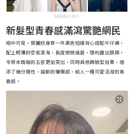
點擊圖片放大
新髮型青春感滿瀉驚艷網民
相中可見，鄧麗欣身穿一件黑色短版背心搭配牛仔褲，
配上輕薄的空氣瀏海，長度微微過眉，隱約露出額頭，
令原本精緻的五官更加突出，同時具修飾臉型效果，增
添了幾分隨性、減齡的慵懶感，給人一種
可愛活潑的青
春感。