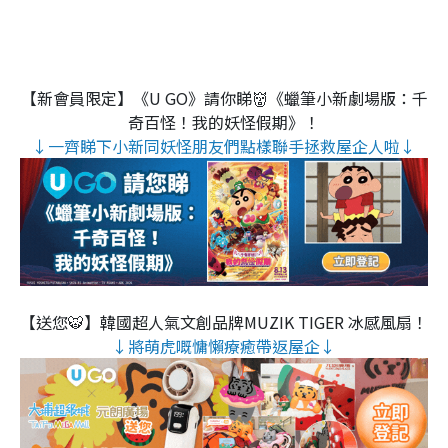
【新會員限定】《U GO》請你睇👹《蠟筆小新劇場版：千
奇百怪！我的妖怪假期》！
↓一齊睇下小新同妖怪朋友們點樣聯手拯救屋企人啦↓
【送您🐯】韓國超人氣文創品牌MUZIK TIGER 冰感風扇！
↓將萌虎嘅慵懶療癒帶返屋企↓