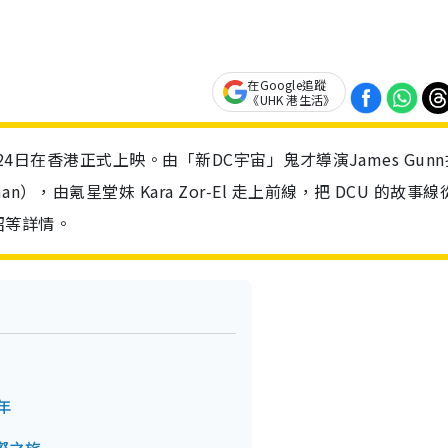
在Google追蹤
《UHK 港生活》
6月24日在香港正式上映。由「新DC宇宙」鬼才導演James Gun
），由氪星堂妹 Kara Zor‑El 走上前線，把 DCU 的故事線
紹等詳情。
年