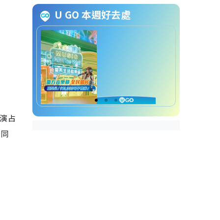
Alcock「厭世系」超女
U GO 本週好去處
超女2026電影｜劇情看點5. 新DC
宇宙第二部主線
超女2026電影｜劇情看點6. 超狗
暴狼等新角色入場
超女2026電影｜預告片
超女2026電影｜上映戲院購票詳
導演占
情
聯同