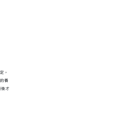
設定，
愛的養
最後才