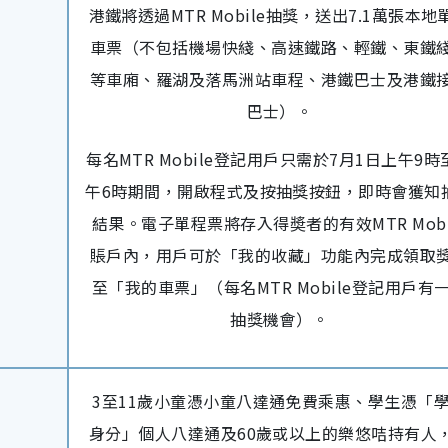
港鐵將透過MTR Mobile抽獎，送出7.1萬張本地
車票（不包括機場快綫、高速鐵路、輕鐵、東鐵
等車廂、羅湖及落馬洲站車程、港鐵巴士及港鐵
巴士）。
每名MTR Mobile登記用戶只需於7月1日上午9時
午6時期間，開啟程式及按抽獎按鈕，即時會獲知
結果。電子單程票將存入得奬者的有效MTR Mobi
賬戶內，用戶可於「我的收藏」功能內完成領取
至「我的車票」（每名MTR Mobile登記用戶有
抽獎機會）。
3至11歲小童憑小童八達通免費乘惠、學生憑「
身分」個人八達通及60歲或以上的樂悠咭持有人