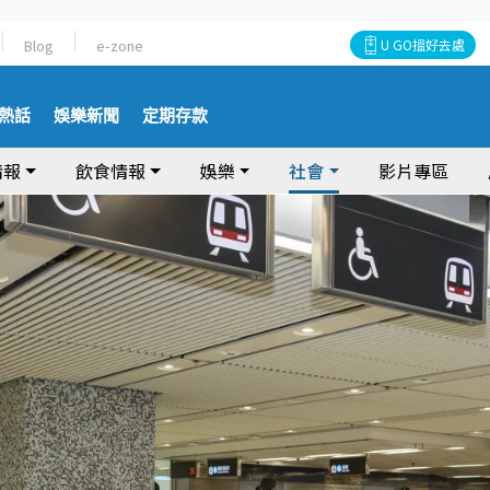
Blog
e-zone
U GO搵好去處
熱話
娛樂新聞
定期存款
情報
飲食情報
娛樂
社會
影片專區