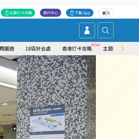
社群打卡攻略
商戶中心
下載 App
繁
简
周圍遊
18區好去處
香港打卡攻略
主題特集