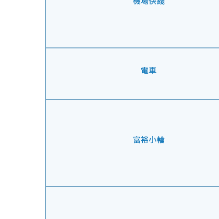
機場快綫
電車
富裕小輪