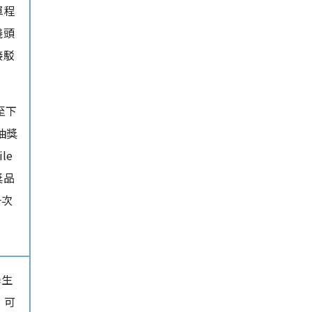
單程
綫頭
接駁
至下
抽獎
le
獎品
一次
學生
，可