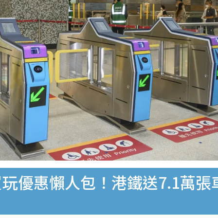
買玩優惠懶人包！港鐵送7.1萬張