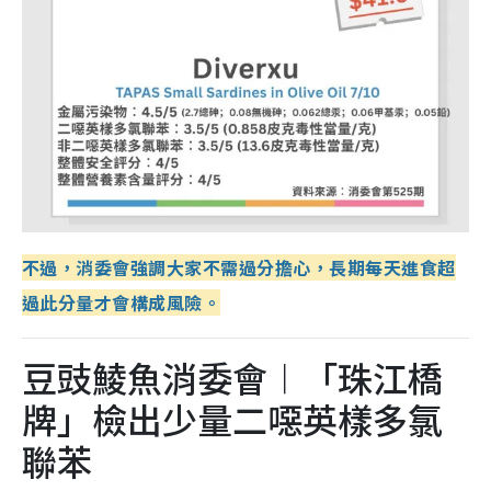
不過，消委會強調大家不需過分擔心，長期每天進食超
過此分量才會構成風險。
豆豉鯪魚消委會︱「珠江橋
牌」檢出少量二噁英樣多氯
聯苯