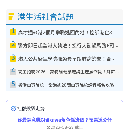
港生活社會話題
1
高才通來港2個月辭職逃回內地！控訴港企3宗罪 歎微管理極窒息
2
警方即日起全港大執法！捉行人亂過馬路+司機不專注駕駛！亂過馬路罰$2000
3
港大公共衞生學院推免費早期肺癌篩查！合資格人士將獲全額資助定期血液化驗／電腦斷層掃描／風險評估
4
筍工招聘2026｜萊特維健藥廠請生產操作員！月薪高達$1.7萬 冷氣廠房/五天工作/保證雙糧
5
香港自資院校︱全港逾20間自資院校課程報名攻略 留位費可退/申請日期/報名連結