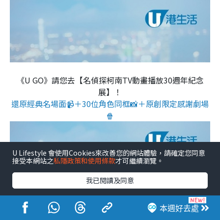
《U GO》請您去【名偵探柯南TV動畫播放30週年紀念
展】！
還原經典名場面📹＋30位角色同框📸＋原創限定感謝劇場
🍿
U Lifestyle 會使用Cookies來改善您的網站體驗，請確定您同意
接受本網站之
私隱政策和使用條款
才可繼續瀏覽。
我已閱讀及同意
本週好去處