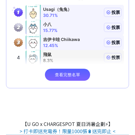
【U GO x CHARGESPOT 夏日消暑企劃⚡】
> 打卡即送充電券！限量1000張🔋送完即止 <