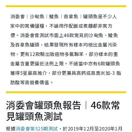
消委會︱沙甸魚︱鯪魚︱吞拿魚︱罐頭魚是不少人
家中的常備儲糧，不論用作配飯或煮麵都非常方
便。消委會曾測試市面上46款常見的沙甸魚、鯪魚
及吞拿魚罐頭，結果發現所有樣本均檢出金屬污染
物，更有12款驗出致癌物多氯聯苯，部分樣本的重
金屬含量更逼近法例上限。不過當中亦有6款罐頭魚
獲得5星最高推介，部分更兼具高鈣或高奧米加-3 脂
肪酸等高營養價值。
消委會罐頭魚報告︱46款常
見罐頭魚測試
根據
消委會第525期測試
，於2019年12月至2020年1月