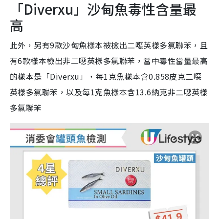
「Diverxu」沙甸魚毒性含量最
高
此外，另有9款沙甸魚樣本被檢出二噁英樣多氯聯苯，且
有6款樣本檢出非二噁英樣多氯聯苯，當中毒性當量最高
的樣本是「Diverxu」，每1克魚樣本含0.858皮克二噁
英樣多氯聯苯，以及每1克魚樣本含13.6納克非二噁英樣
多氯聯苯