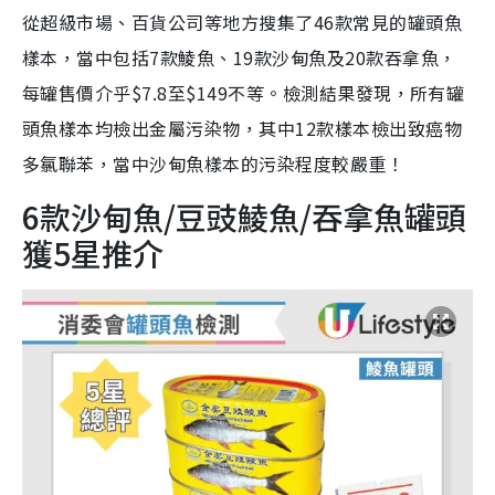
從超級市場、百貨公司等地方搜集了46款常見的罐頭魚
樣本，當中包括7款鯪魚、19款沙甸魚及20款吞拿魚，
每罐售價介乎$7.8至$149不等。檢測結果發現，所有罐
頭魚樣本均檢出金屬污染物，其中12款樣本檢出致癌物
多氯聯苯，當中沙甸魚樣本的污染程度較嚴重！
6款沙甸魚/豆豉鯪魚/吞拿魚罐頭
獲5星推介