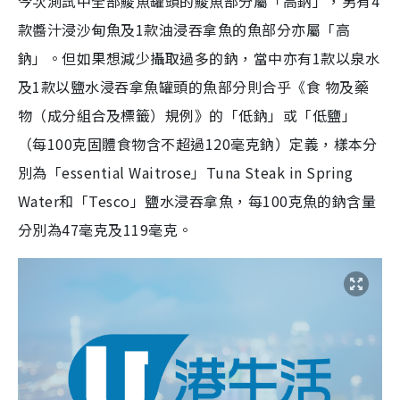
今次測試中全部鯪魚罐頭的鯪魚部分屬「高鈉」，另有4
款醬汁浸沙甸魚及1款油浸吞拿魚的魚部分亦屬「高
鈉」。但如果想減少攝取過多的鈉，當中亦有1款以泉水
及1款以鹽水浸吞拿魚罐頭的魚部分則合乎《食 物及藥
物（成分組合及標籤）規例》的「低鈉」或「低鹽」
（每100克固體食物含不超過120毫克鈉）定義，樣本分
別為「essential Waitrose」Tuna Steak in Spring
Water和「Tesco」鹽水浸吞拿魚，每100克魚的鈉含量
分別為47毫克及119毫克。