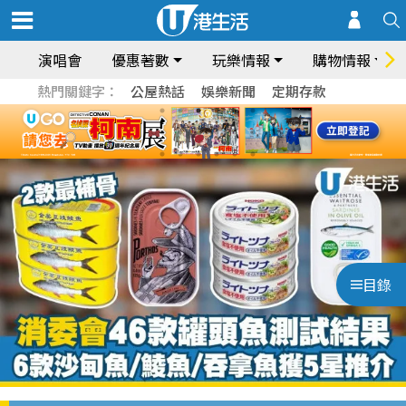
演唱會
優惠著數
玩樂情報
購物情報
熱門關鍵字：
公屋熱話
娛樂新聞
定期存款
目錄