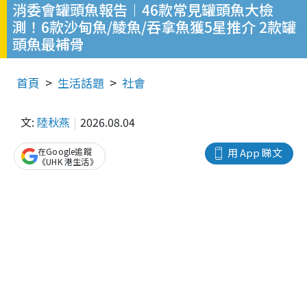
消委會罐頭魚報告︱46款常見罐頭魚大檢
測！6款沙甸魚/鯪魚/吞拿魚獲5星推介 2款罐
頭魚最補骨
首頁
生活話題
社會
文:
陸秋燕
2026.08.04
在Google追蹤
用 App 睇文
《UHK 港生活》