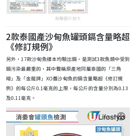
點擊圖片放大
2款泰國產沙甸魚罐頭鎘含量略超
《修訂規例》
另外，17款沙甸魚樣本均驗出鎘，是測試3款魚類中受到
鎘污染最嚴重的，其中聲稱原產地同屬泰國的「三角
嘜」及「金龍牌」XO醬沙甸魚的鎘含量略超《修訂規
例》的每公斤0.1毫克的上限，每公斤的含量分別為0.13
及0.11毫克。