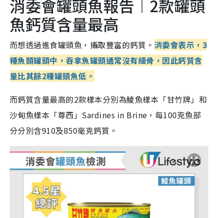
消委會罐頭魚報告︱2款罐頭
魚鈣質含量最高
而想透過進食罐頭魚，攝取豐富的鈣質。
消委會表示，3
種魚類罐頭中，吞拿魚罐頭通常沒有細骨，因此鈣質含
量比其餘2種罐頭魚低。
而鈣質含量最高的2款樣本分別為鯪魚樣本「甘竹牌」和
沙甸魚樣本「尊西」Sardines in Brine，每100克魚部
分分別含910及850毫克鈣質。