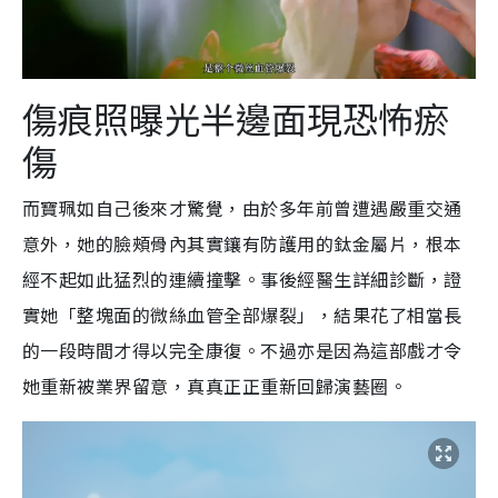
傷痕照曝光半邊面現恐怖瘀
傷
而寶珮如自己後來才驚覺，由於多年前曾遭遇嚴重交通
意外，她的臉頰骨內其實鑲有防護用的鈦金屬片，根本
經不起如此猛烈的連續撞擊。事後經醫生詳細診斷，證
實她「整塊面的微絲血管全部爆裂」，結果花了相當長
的一段時間才得以完全康復。不過亦是因為這部戲才令
她重新被業界留意，真真正正重新回歸演藝圈。