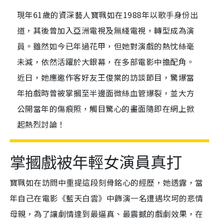
現年61歲的資深藝人寶珮如在1988年以歌手身份出
道，其後曾加入亞洲電視及無綫電視，轉型成為演
員。雖然如今已年過花甲，但她對演戲的熱忱絲毫
未減，依然活躍於大銀幕，在多部電影中擔配角。
近日，她應邀作客好友王俊棠的訪談節目，驚爆當
年拍戲時曾被掌摑至半邊面微絲血管爆裂，並大方
公開當年的傷痕照，觸目驚心的畫面隨即在網上掀
起熱烈討論！
掌摑戲被年輕女演員真打
寶珮如在訪問中重提這段刻骨銘心的經歷，她透露，當
年自己在電影《藍天白雲》中飾演一名遭遇坎坷的悲情
母親，為了讓劇情達到最逼真、最震撼的戲劇效果，在