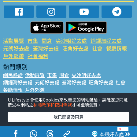
活動展覽
市集
開倉
尖沙咀好去處
銅鑼灣好去處
元朗好去處
荃灣好去處
旺角好去處
社會
餐廳情報
戶外郊遊
社會福利
熱門類別
網民熱話
活動展覽
市集
開倉
尖沙咀好去處
銅鑼灣好去處
元朗好去處
荃灣好去處
旺角好去處
社會
餐廳情報
戶外郊遊
熱門標籤
U Lifestyle 會使用Cookies來改善您的網站體驗，請確定您同意
接受本網站之
私隱政策和使用條款
才可繼續瀏覽。
#UGO搵好去處
#人氣活動推介
#美食社群熱話
#親子玩樂好去處
#ULifestyle應用程式
#限時搶
我已閱讀及同意
#UJetso禮物放送
#ULifestyle商戶中心
#著數
#網絡熱話
本週好去處
香港經濟日報版權所有©2026