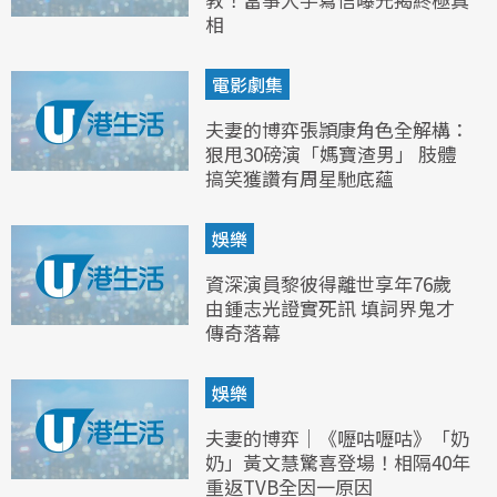
相
電影劇集
夫妻的博弈張頴康角色全解構：
狠甩30磅演「媽寶渣男」 肢體
搞笑獲讚有周星馳底蘊
娛樂
資深演員黎彼得離世享年76歲
由鍾志光證實死訊 填詞界鬼才
傳奇落幕
娛樂
夫妻的博弈｜《嚦咕嚦咕》「奶
奶」黃文慧驚喜登場！相隔40年
重返TVB全因一原因