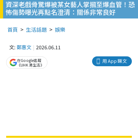
資深老戲骨驚爆被某女藝人掌摑至爆血管！恐
怖傷勢曝光再點名澄清：關係非常良好
首頁
生活話題
娛樂
文:
鄭惠文
2026.06.11
在Google追蹤
用 App 睇文
《UHK 港生活》