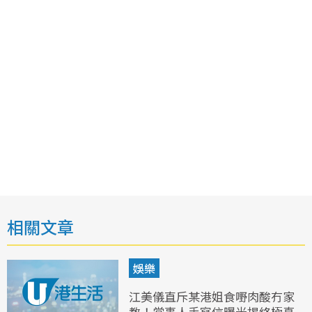
相關文章
娛樂
江美儀直斥某港姐食嘢肉酸冇家
教！當事人手寫信曝光揭終極真