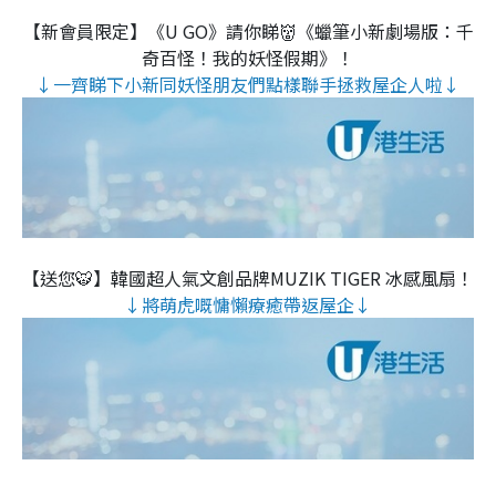
【新會員限定】《U GO》請你睇👹《蠟筆小新劇場版：千
奇百怪！我的妖怪假期》！
↓一齊睇下小新同妖怪朋友們點樣聯手拯救屋企人啦↓
【送您🐯】韓國超人氣文創品牌MUZIK TIGER 冰感風扇！
↓將萌虎嘅慵懶療癒帶返屋企↓