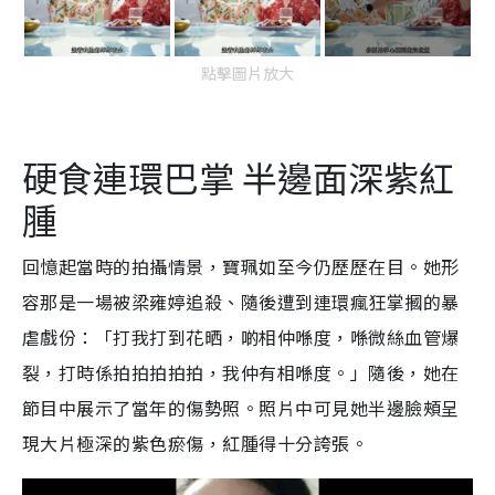
點擊圖片放大
硬食連環巴掌 半邊面深紫紅
腫
回憶起當時的拍攝情景，寶珮如至今仍歷歷在目。她形
容那是一場被梁雍婷追殺、隨後遭到連環瘋狂掌摑的暴
虐戲份：「打我打到花晒，啲相仲喺度，喺微絲血管爆
裂，打時係拍拍拍拍拍，我仲有相喺度。」隨後，她在
節目中展示了當年的傷勢照。照片中可見她半邊臉頰呈
現大片極深的紫色瘀傷，紅腫得十分誇張。