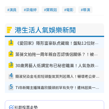
演員
梁雍婷
寶珮如
電影
導演
港生活人氣娛樂新聞
1
《愛回家》隱形富豪臥虎藏龍！盤點12位財氣逼人的有錢藝人：呢位靚女3億身家唔憂做
2
葉蒨文拍拖一周年親自否認情侶關係？！被質疑感情造假竟稱GM「普通同事」
3
30歲男藝人低調宣布已秘密離巢！人氣急跌變失蹤人口︰「這幾年過得並不容易」
4
簡淑兒染金毛剪短頭髮氣質判若兩人！嚇壞老公麥大力都認唔出：「你做咩事？」
5
TVB新聞主播陳嘉欣鏡頭前罕有失守！遭林超英一句說話突襲嚇親當場大笑