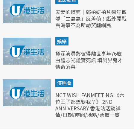
夫妻的博弈｜郭柏妍拍片瘋狂撒
嬌「生氣氣」反差萌！戲外開戰
高海寧不為所動笑翻網民
娛樂
資深演員黎彼得離世享年76歲
由鍾志光證實死訊 填詞界鬼才
傳奇落幕
演唱會
NCT WISH FANMEETING 《六
位王子都想娶我？》 2ND
ANNIVERSARY 香港站活動詳
情/日期/時間/地點/票價一覽