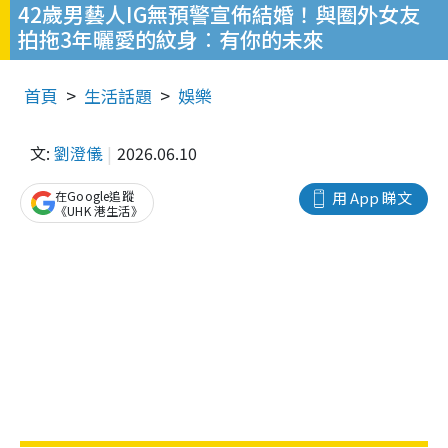
42歲男藝人IG無預警宣佈結婚！與圈外女友
拍拖3年曬愛的紋身︰有你的未來
首頁
生活話題
娛樂
文:
劉澄儀
2026.06.10
在Google追蹤
用 App 睇文
《UHK 港生活》