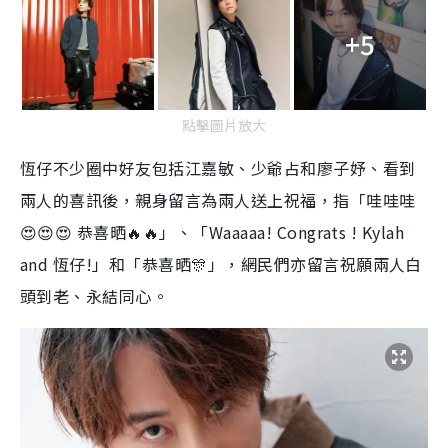
+5
點擊圖片放大
恆仔不少圈中好友包括江嘉敏、少爺占和廖子妤、看到
兩人的喜訊後，親身留言為兩人送上祝福，指「哇哇哇
😍😍😍 恭喜晒🔥🔥」、「Waaaaa! Congrats ! Kylah
and 恆仔!」和「恭喜晒🎊」，網民們亦留言祝願兩人白
頭到老、永結同心。