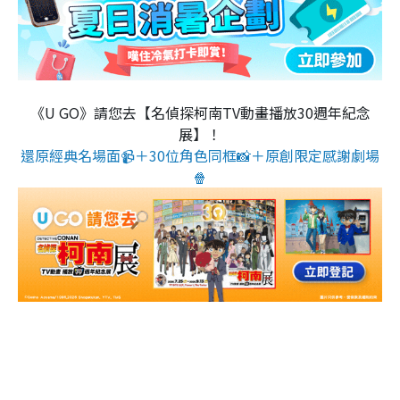
《U GO》請您去【名偵探柯南TV動畫播放30週年紀念
展】！
還原經典名場面📹＋30位角色同框📸＋原創限定感謝劇場
🍿