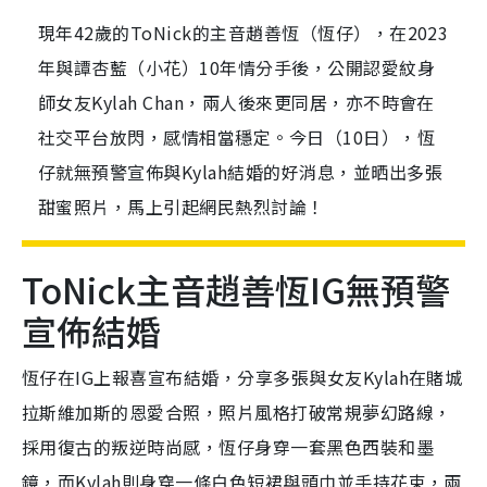
現年42歲的ToNick的主音趙善恆（恆仔），在2023
年與譚杏藍（小花）10年情分手後，公開認愛紋身
師女友Kylah Chan，兩人後來更同居，亦不時會在
社交平台放閃，感情相當穩定。今日（10日），恆
仔就無預警宣佈與Kylah結婚的好消息，並晒出多張
甜蜜照片，馬上引起網民熱烈討論！
ToNick主音趙善恆IG無預警
宣佈結婚
恆仔在IG上報喜宣布結婚，分享多張與女友Kylah在賭城
拉斯維加斯的恩愛合照，照片風格打破常規夢幻路線，
採用復古的叛逆時尚感，恆仔身穿一套黑色西裝和墨
鏡，而Kylah則身穿一條白色短裙與頭巾並手持花束，兩