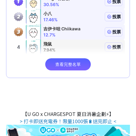
【U GO x CHARGESPOT 夏日消暑企劃⚡】
> 打卡即送充電券！限量1000張🔋送完即止 <