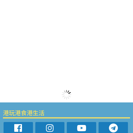
港玩港食港生活