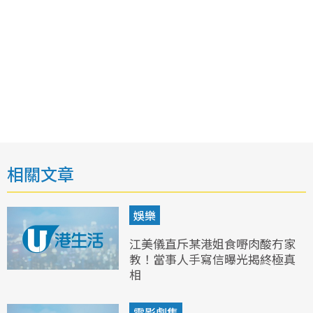
相關文章
娛樂
江美儀直斥某港姐食嘢肉酸冇家
教！當事人手寫信曝光揭終極真
相
電影劇集