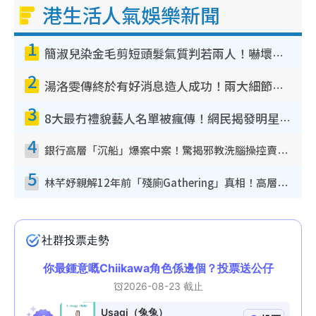
港生活人氣娛樂新聞
1
簡淑兒染金毛剪短頭髮氣質判若兩人！嚇壞老公麥大力都認唔出：「你做咩事？」
2
湯洛雯傳終於有好消息造人成功！兩大細節曝孕味極濃惹猜測：大肚婆先會咁！
3
8大最冇禮貌藝人名單被瘋傳！網民揭發明星真面目 一致數臭呢位係無品天花板？
4
銀行高層「沉船」爆案中案！驚揭邪教洗腦操控賣淫被吞600萬 幕後黑手講多錯多
5
林芊妤親解12年前「殘廁Gathering」真相！高層解約一句話重創尊嚴至今拒返TVB