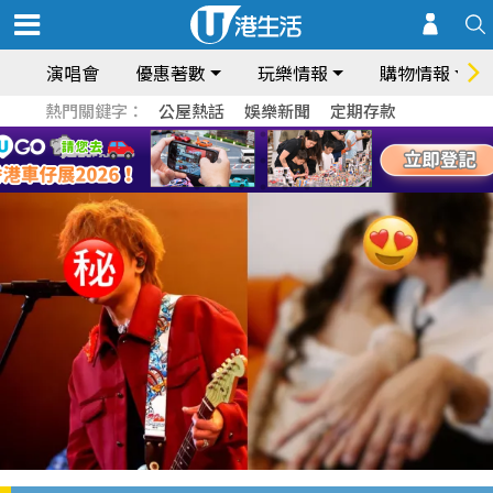
演唱會
優惠著數
玩樂情報
購物情報
熱門關鍵字：
公屋熱話
娛樂新聞
定期存款