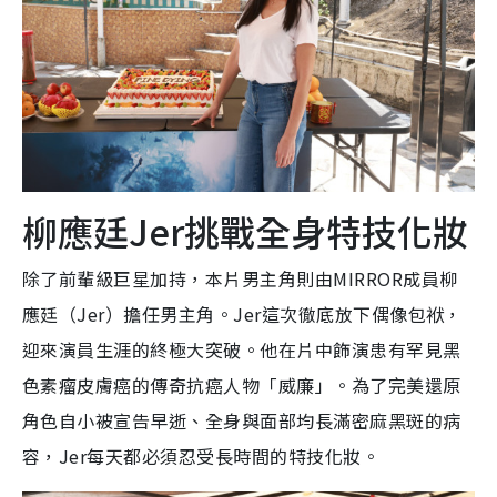
柳應廷Jer挑戰全身特技化妝
除了前輩級巨星加持，本片男主角則由MIRROR成員柳
應廷（Jer）擔任男主角。Jer這次徹底放下偶像包袱，
迎來演員生涯的終極大突破。他在片中飾演患有罕見黑
色素瘤皮膚癌的傳奇抗癌人物「威廉」。為了完美還原
角色自小被宣告早逝、全身與面部均長滿密麻黑斑的病
容，Jer每天都必須忍受長時間的特技化妝。