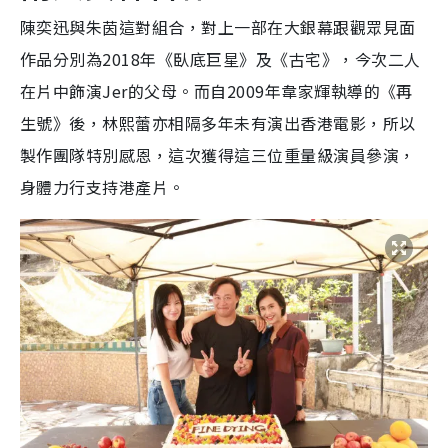
陳奕迅與朱茵這對組合，對上一部在大銀幕跟觀眾見面
作品分別為2018年《臥底巨星》及《古宅》，今次二人
在片中飾演Jer的父母。而自2009年韋家輝執導的《再
生號》後，林熙蕾亦相隔多年未有演出香港電影，所以
製作團隊特別感恩，這次獲得這三位重量級演員參演，
身體力行支持港產片。