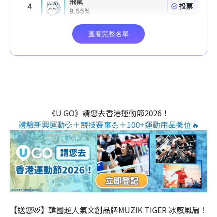
《U GO》請您去香港運動節2026！
體驗新興運動💦＋競技賽事💪＋100+運動用品攤位🔥
【送您🐯】韓國超人氣文創品牌MUZIK TIGER 冰感風扇！