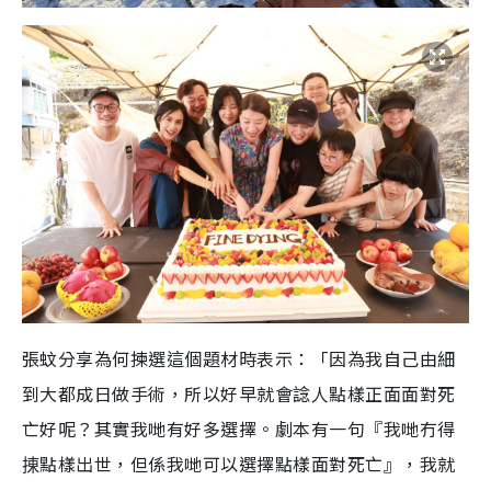
張蚊分享為何揀選這個題材時表示：「因為我自己由細
到大都成日做手術，所以好早就會諗人點樣正面面對死
亡好呢？其實我哋有好多選擇。劇本有一句『我哋冇得
㨂點樣出世，但係我哋可以選擇點樣面對死亡』，我就