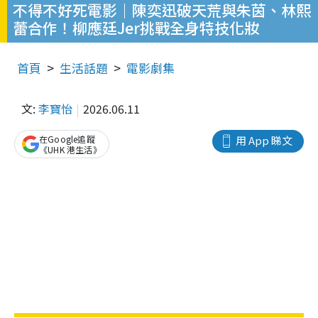
不得不好死電影｜陳奕迅破天荒與朱茵、林熙
蕾合作！柳應廷Jer挑戰全身特技化妝
首頁
生活話題
電影劇集
文:
李寶怡
2026.06.11
在Google追蹤
用 App 睇文
《UHK 港生活》