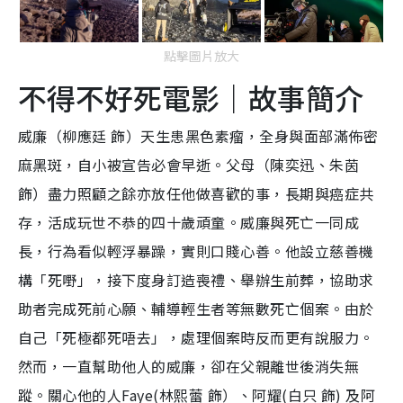
點擊圖片放大
不得不好死電影｜故事簡介
威廉（柳應廷 飾）天生患黑色素瘤，全身與面部滿佈密
麻黑斑，自小被宣告必會早逝。父母（陳奕迅、朱茵
飾）盡力照顧之餘亦放任他做喜歡的事，長期與癌症共
存，活成玩世不恭的四十歲頑童。威廉與死亡一同成
長，行為看似輕浮暴躁，實則口賤心善。他設立慈善機
構「死嘢」，接下度身訂造喪禮、舉辦生前葬，協助求
助者完成死前心願、輔導輕生者等無數死亡個案。由於
自己「死極都死唔去」，處理個案時反而更有說服力。
然而，一直幫助他人的威廉，卻在父親離世後消失無
蹤。關心他的人Faye(林熙蕾 飾）、阿耀(白只 飾) 及阿