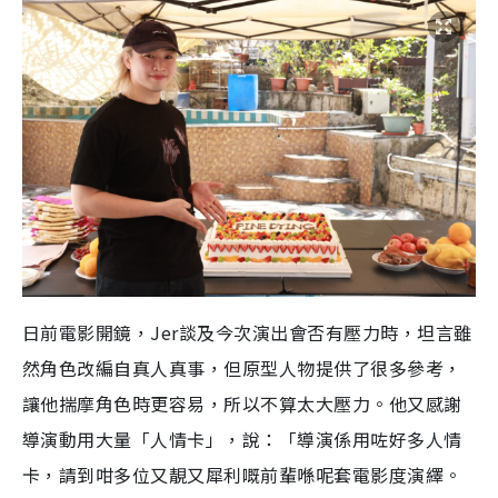
日前電影開鏡，Jer談及今次演出會否有壓力時，坦言雖
然角色改編自真人真事，但原型人物提供了很多參考，
讓他揣摩角色時更容易，所以不算太大壓力。他又感謝
導演動用大量「人情卡」，說：「導演係用咗好多人情
卡，請到咁多位又靚又犀利嘅前輩喺呢套電影度演繹。