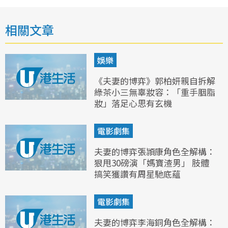
相關文章
娛樂
《夫妻的博弈》郭柏妍親自拆解
綠茶小三無辜妝容：「重手胭脂
妝」落足心思有玄機
電影劇集
夫妻的博弈張頴康角色全解構：
狠甩30磅演「媽寶渣男」 肢體
搞笑獲讚有周星馳底蘊
電影劇集
夫妻的博弈李海銅角色全解構：