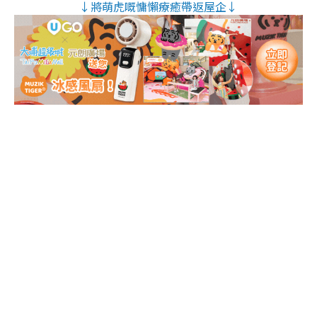
↓將萌虎嘅慵懶療癒帶返屋企↓