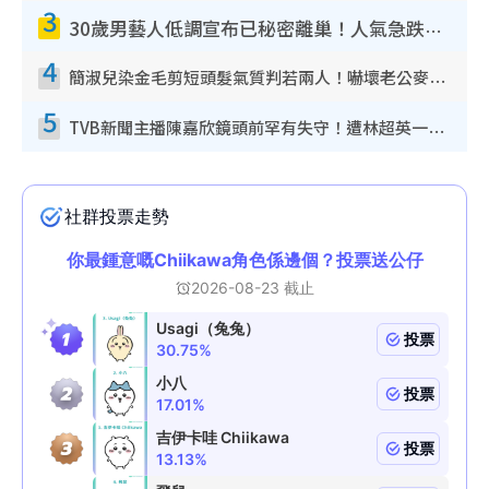
3
30歲男藝人低調宣布已秘密離巢！人氣急跌變失蹤人口︰「這幾年過得並不容易」
4
簡淑兒染金毛剪短頭髮氣質判若兩人！嚇壞老公麥大力都認唔出：「你做咩事？」
5
TVB新聞主播陳嘉欣鏡頭前罕有失守！遭林超英一句說話突襲嚇親當場大笑