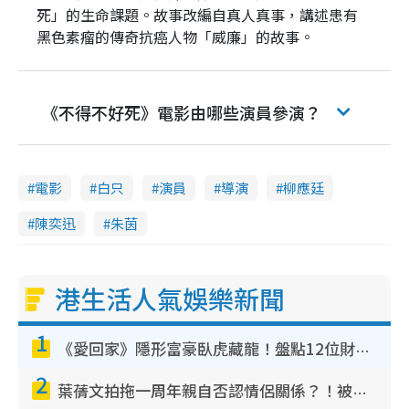
死」的生命課題。故事改編自真人真事，講述患有
黑色素瘤的傳奇抗癌人物「威廉」的故事。
《不得不好死》電影由哪些演員參演？
電影
白只
演員
導演
柳應廷
陳奕迅
朱茵
港生活人氣娛樂新聞
1
《愛回家》隱形富豪臥虎藏龍！盤點12位財氣逼人的有錢藝人：呢位靚女3億身家唔憂做
2
葉蒨文拍拖一周年親自否認情侶關係？！被質疑感情造假竟稱GM「普通同事」