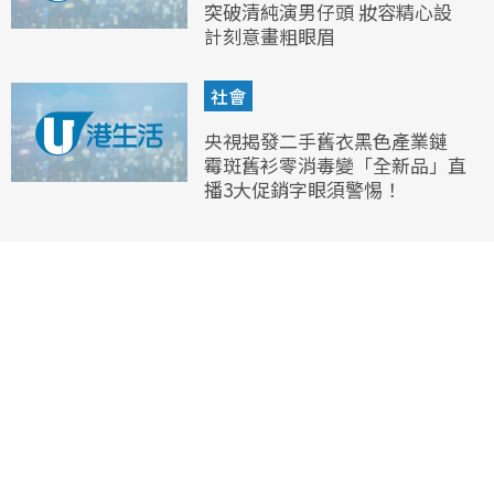
突破清純演男仔頭 妝容精心設
計刻意畫粗眼眉
社會
央視揭發二手舊衣黑色產業鏈
霉斑舊衫零消毒變「全新品」直
播3大促銷字眼須警惕！