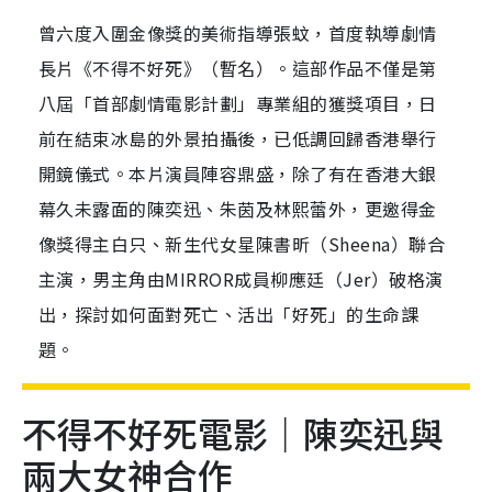
曾六度入圍金像獎的美術指導張蚊，首度執導劇情
長片《不得不好死》（暫名）。這部作品不僅是第
八屆「首部劇情電影計劃」專業組的獲獎項目，日
前在結束冰島的外景拍攝後，已低調回歸香港舉行
開鏡儀式。本片演員陣容鼎盛，除了有在香港大銀
幕久未露面的陳奕迅、朱茵及林熙蕾外，更邀得金
像獎得主白只、新生代女星陳書昕（Sheena）聯合
主演，男主角由MIRROR成員柳應廷（Jer）破格演
出，探討如何面對死亡、活出「好死」的生命課
題。
不得不好死電影｜陳奕迅與
兩大女神合作