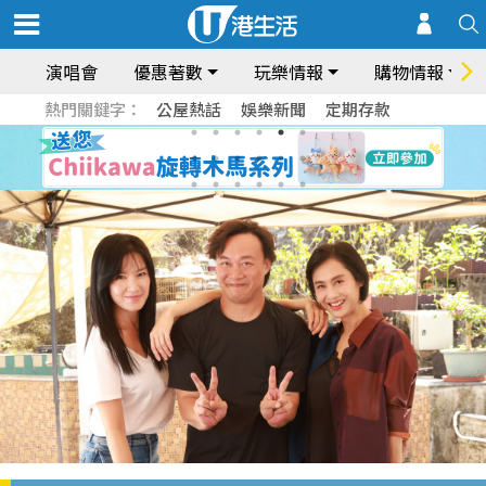
演唱會
優惠著數
玩樂情報
購物情報
熱門關鍵字：
公屋熱話
娛樂新聞
定期存款