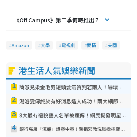
《Off Campus》第二季何時推出？
Amazon
大學
電視劇
愛情
美國
港生活人氣娛樂新聞
1
簡淑兒染金毛剪短頭髮氣質判若兩人！嚇壞老公麥大力都認唔出：「你做咩事？」
2
湯洛雯傳終於有好消息造人成功！兩大細節曝孕味極濃惹猜測：大肚婆先會咁！
3
8大最冇禮貌藝人名單被瘋傳！網民揭發明星真面目 一致數臭呢位係無品天花板？
4
銀行高層「沉船」爆案中案！驚揭邪教洗腦操控賣淫被吞600萬 幕後黑手講多錯多