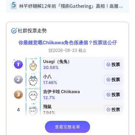
5
林芊妤親解12年前「殘廁Gathering」真相！高層解約一句話重創尊嚴至今拒返TVB