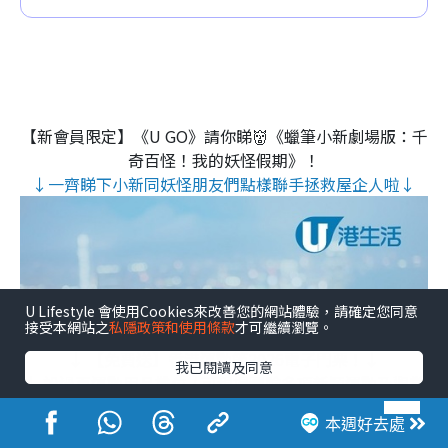
【新會員限定】《U GO》請你睇👹《蠟筆小新劇場版：千
奇百怪！我的妖怪假期》！
↓一齊睇下小新同妖怪朋友們點樣聯手拯救屋企人啦↓
U Lifestyle 會使用Cookies來改善您的網站體驗，請確定您同意
接受本網站之
私隱政策和使用條款
才可繼續瀏覽。
↓ 【免費送】香港運動節2026電子門票！↓
我已閱讀及同意
↓ 設過百運動用品攤位 / 可現場體驗多項新穎運動及觀賞
賽事🔥 ↓
本週好去處