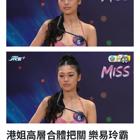
港姐高層合體把關 樂易玲霸