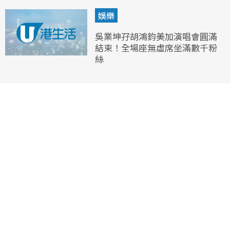
娛樂
吳業坤孖胡鴻鈞美加演唱會圓滿
結束！全場座無虛席坐滿數千粉
絲