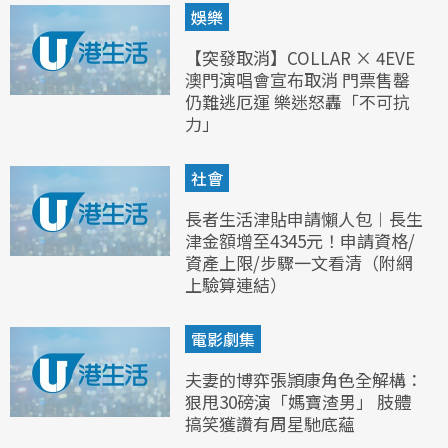
娛樂
【突發取消】COLLAR × 4EVE
澳門演唱會宣布取消 門票售罄
仍難逃厄運 樂迷怒轟「不可抗
力」
社會
長者生活津貼申請懶人包︱長生
津金額增至4345元！申請資格/
資產上限/步驟一文看清（附網
上驗算連結）
電影劇集
夫妻的博弈張頴康角色全解構：
狠甩30磅演「媽寶渣男」 肢體
搞笑獲讚有周星馳底蘊