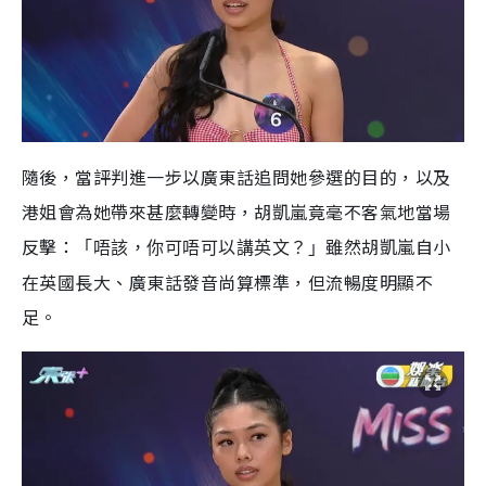
隨後，當評判進一步以廣東話追問她參選的目的，以及
港姐會為她帶來甚麼轉變時，胡凱嵐竟毫不客氣地當場
反擊：
雖然胡凱嵐自小
「唔該，你可唔可以講英文？」
在英國長大、廣東話發音尚算標準，但流暢度明顯不
足。