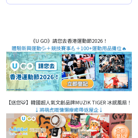
《U GO》請您去香港運動節2026！
體驗新興運動💦＋競技賽事💪＋100+運動用品攤位🔥
【送您🐯】韓國超人氣文創品牌MUZIK TIGER 冰感風扇！
↓將萌虎嘅慵懶療癒帶返屋企↓