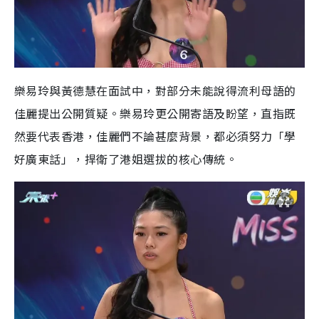
樂易玲與黃德慧在面試中，對部分未能說得流利母語的
佳麗提出公開質疑。樂易玲更公開寄語及盼望，直指既
然要代表香港，佳麗們不論甚麼背景，都必須努力「學
好廣東話」，捍衛了港姐選拔的核心傳統。