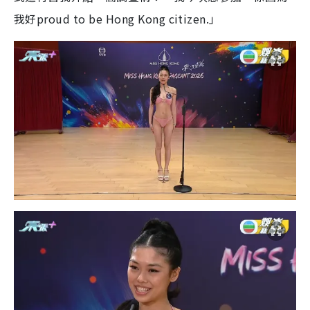
我好proud to be Hong Kong citizen.」