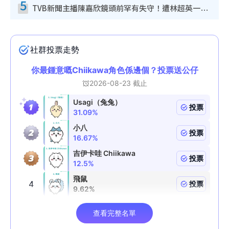
5
TVB新聞主播陳嘉欣鏡頭前罕有失守！遭林超英一句說話突襲嚇親當場大笑