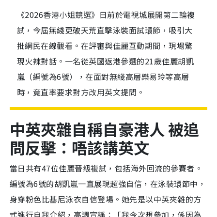
《2026香港小姐競選》日前於電視城展開第二輪複
試，今屆無綫更破天荒直擊泳裝面試環節，吸引大
批網民在線觀看。在評審與佳麗互動期間，現場驚
現火辣對話。一名從英國返港參選的21歲佳麗胡凱
嵐（編號為6號），在面對無綫高層樂易玲等高層
時，竟直率要求對方改用英文提問。
中英夾雜自稱自豪港人 被追
問反擊：唔該講英文
當日共有47位佳麗晉級複試，包括海外回流的參賽者。
編號為6號的胡凱嵐一直展現超強自信，在泳裝環節中，
身穿粉色比基尼泳衣自信登場。她先是以中英夾雜的方
式進行自我介紹，高調宣稱：「我今次想參加，係因為