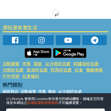
港玩港食港生活
活動展覽
市集
開倉
尖沙咀好去處
銅鑼灣好去處
元朗好去處
荃灣好去處
旺角好去處
社會
餐廳情報
戶外郊遊
社會福利
熱門類別
網民熱話
活動展覽
市集
開倉
尖沙咀好去處
銅鑼灣好去處
元朗好去處
荃灣好去處
旺角好去處
社會
U Lifestyle 會使用Cookies來改善您的網站體驗，請確定您同意
接受本網站之
私隱政策和使用條款
才可繼續瀏覽。
餐廳情報
戶外郊遊