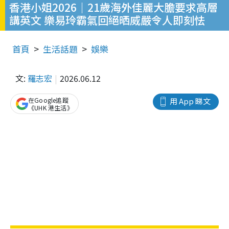
香港小姐2026｜21歲海外佳麗大膽要求高層
講英文 樂易玲霸氣回絕晒威嚴令人即刻怯
首頁
生活話題
娛樂
文:
羅志宏
2026.06.12
在Google追蹤
用 App 睇文
《UHK 港生活》