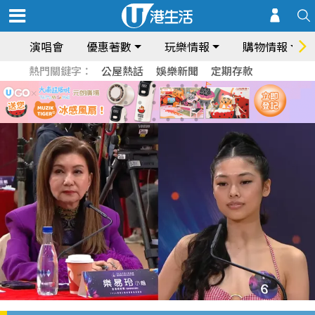
演唱會
優惠著數
玩樂情報
購物情報
熱門關鍵字：
公屋熱話
娛樂新聞
定期存款