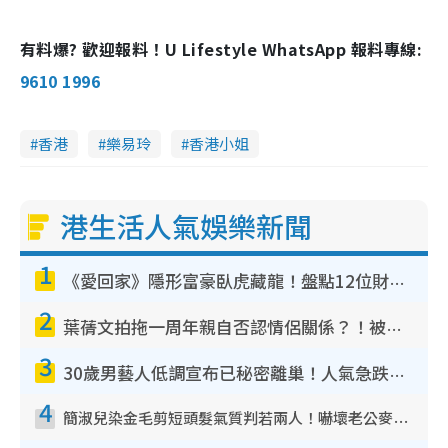
有料爆? 歡迎報料！U Lifestyle WhatsApp 報料專線:
9610 1996
香港
樂易玲
香港小姐
港生活人氣娛樂新聞
1
《愛回家》隱形富豪臥虎藏龍！盤點12位財氣逼人的有錢藝人：呢位靚女3億身家唔憂做
2
葉蒨文拍拖一周年親自否認情侶關係？！被質疑感情造假竟稱GM「普通同事」
3
30歲男藝人低調宣布已秘密離巢！人氣急跌變失蹤人口︰「這幾年過得並不容易」
4
簡淑兒染金毛剪短頭髮氣質判若兩人！嚇壞老公麥大力都認唔出：「你做咩事？」