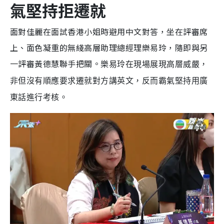
氣堅持拒遷就
面對佳麗在面試香港小姐時避用中文對答，坐在評審席
上、面色凝重的無綫高層助理總經理樂易玲，隨即與另
一評審黃德慧聯手把關。
樂易玲在現場展現高層威嚴，
非但沒有順應要求遷就對方講英文，反而霸氣堅持用廣
東話進行考核。