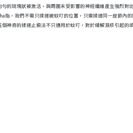
均勻的斑塊狀被激活，與周圍未受影響的神經纖維產生強烈對
Pasricha指，我們不需只揉搓被蚊叮的位置，只需揉搓同一皮節內
這個神奇的揉搓止痕法不只適用於蚊叮，對於緩解濕疹引起的