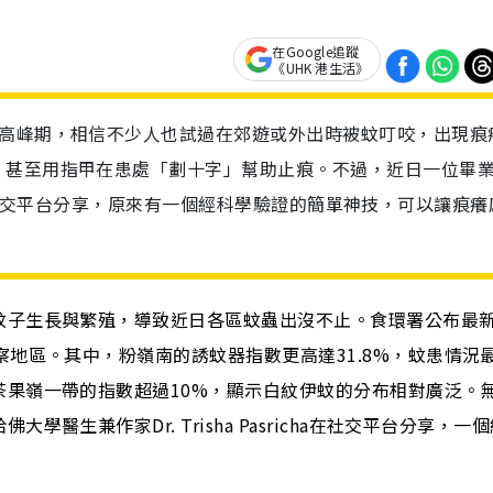
在Google追蹤
《UHK 港生活》
的高峰期，相信不少人也試過在郊遊或外出時被蚊叮咬，出現痕
，甚至用指甲在患處「劃十字」幫助止痕。不過，近日一位畢
icha在社交平台分享，原來有一個經科學驗證的簡單神技，可以讓痕
蚊子生長與繁殖，導致近日各區蚊蟲出沒不止。
食環署公布最
察地區。其中，粉嶺南的誘蚊器指數更高達31.8%，蚊患情況
茶果嶺一帶的指數超過10%，顯示白紋伊蚊的分布相對廣泛。
哈佛大學醫生兼作家Dr. Trisha Pasricha在社交平台分享，一