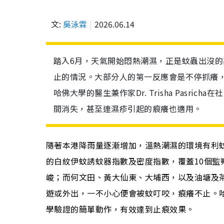
文:
吳泳霖
2026.06.14
踏入6月，天氣開始悶熱潮濕，正是蚊蟲出沒
止的情況。大部分人的第一反應會是不停抓癢
哈佛大學的醫生兼作家Dr. Trisha Pasr
間消失，甚至連濕疹引起的痕癢也適用。
隨著本港降雨量逐漸增加，溫熱潮濕的環境有利
的白紋伊蚊誘蚊器指數及密度指數，覆蓋10個監
峻；而何文田、黃大仙東、大埔西，以及油塘及
遊或外出，一不小心便會被蚊叮咬，痕癢不止。
學驗證的簡單動作，有效達到止痕效果。