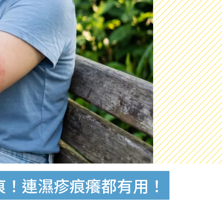
痕！連濕疹痕癢都有用！