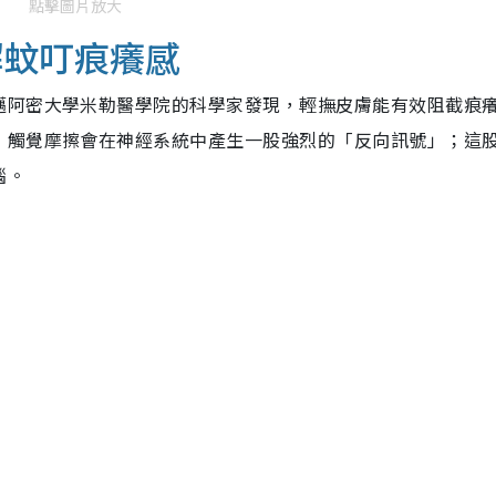
點擊圖片放大
解蚊叮痕癢感
邁阿密大學米勒醫學院的科學家發現，輕撫皮膚能有效阻截痕
，觸覺摩擦會在神經系統中產生一股強烈的「反向訊號」；這
腦。