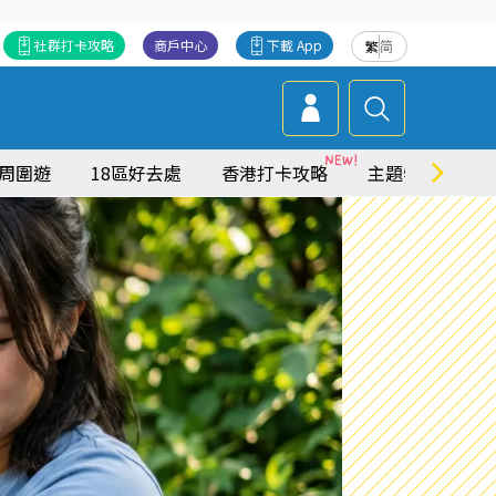
社群打卡攻略
商戶中心
下載 App
繁
简
周圍遊
18區好去處
香港打卡攻略
主題特集