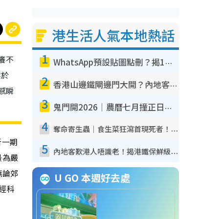
港生活人氣本地熱話
1
癢不
WhatsApp預設貼圖點刪？揭1招「反向操作」還原簡潔介面 附3步實測教學
業於
2
香港山邊鐵閘邊門大開？內地客困惑意義何在！網民神回覆：呢種叫法理性防禦
癢感瞬
3
鬼門開2026｜農曆七月撞正日全食特別邪？專家警告切忌做一事！揭4大禁忌+2招保平安
4
奪命寄生蟲｜食生菜狂瀉首現死者！疫潮惡化錄1.8萬宗病例 揭洗菜3大謬誤
新一期
5
內地客歎港人唔識老！揭港鐵保鮮級冷氣 港人求放過：咪投訴
最為嚴
無論郊
U GO 本週好去處
個經科