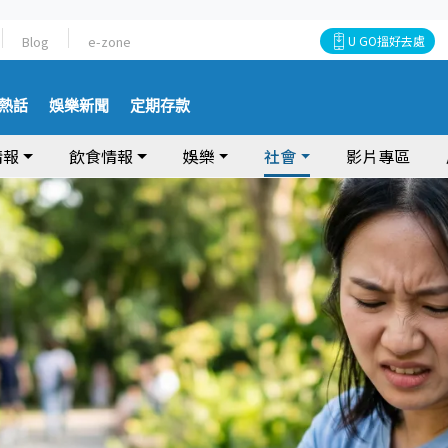
Blog
e-zone
U GO搵好去處
熱話
娛樂新聞
定期存款
情報
飲食情報
娛樂
社會
影片專區