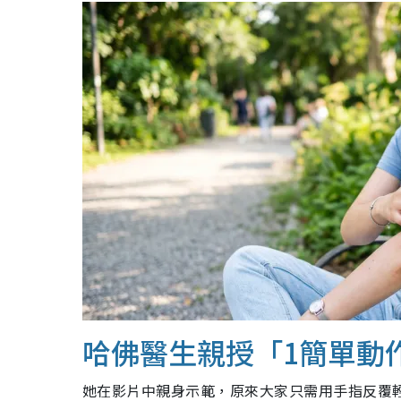
哈佛醫生親授「1簡單動
她在影片中親身示範，原來大家只需用手指反覆輕搓被蚊叮