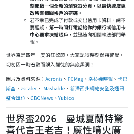
刻開啟一個全新的瀏覽器分頁，以最快速度更
改所有相關帳戶的密碼
。
若不幸已完成了付款或交出信用卡資料，請不
要遲疑，
第一時間打電話給你的銀行或信用卡
中心要求凍結賬戶
，並迅速向相關執法部門舉
報。
世界盃是四年一度的狂歡節，大家記得時刻保持警覺，
切勿因一時著數而誤入騙徒的無底黑洞！
圖片及資料來源：
Acronis
、
PCMag
、
洛杉磯時報
、
卡巴
斯基
、
zscaler
、
Mashable
、
新澤西州網絡安全及通訊
整合單位
、
CBCNews
、
Yubico
世界盃2026｜曼城夏蘭特驚
喜代言王老吉！魔性噴火廣