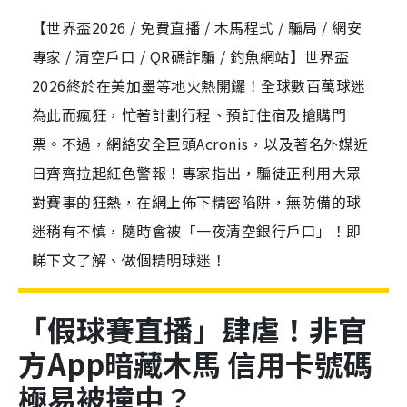
【世界盃2026 / 免費直播 / 木馬程式 / 騙局 / 網安
專家 / 清空戶口 / QR碼詐騙 / 釣魚網站】世界盃
2026終於在美加墨等地火熱開鑼！全球數百萬球迷
為此而瘋狂，忙著計劃行程、預訂住宿及搶購門
票。不過，網絡安全巨頭Acronis，以及著名外媒近
日齊齊拉起紅色警報！專家指出，騙徒正利用大眾
對賽事的狂熱，在網上佈下精密陷阱，無防備的球
迷稍有不慎，隨時會被「一夜清空銀行戶口」！即
睇下文了解、做個精明球迷！
「假球賽直播」肆虐！非官
方App暗藏木馬 信用卡號碼
極易被撞中？