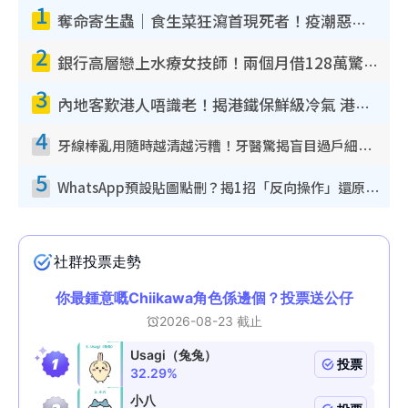
1
奪命寄生蟲｜食生菜狂瀉首現死者！疫潮惡化錄1.8萬宗病例 揭洗菜3大謬誤
2
銀行高層戀上水療女技師！兩個月借128萬驚覺「沉船」沉落火海 揭背後疑似邪教操控賣淫
3
內地客歎港人唔識老！揭港鐵保鮮級冷氣 港人求放過：咪投訴
4
牙線棒亂用隨時越清越污糟！牙醫驚揭盲目過戶細菌恐致蛀牙：呢種先係日常真保養
5
WhatsApp預設貼圖點刪？揭1招「反向操作」還原簡潔介面 附3步實測教學