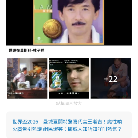
+22
點擊圖片放大
世界盃2026｜曼城夏蘭特驚喜代言王老吉！魔性噴
火廣告引熱議 網民爆笑：挪威人知唔知咩叫熱氣？