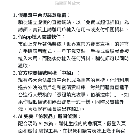
點擊圖片放大
假串流平台與惡意彈窗
：
騙徒建立虛假的直播網站，以「免費或超低折扣」為
誘餌，實質上誘騙用戶輸入信用卡或支付相關資料。
假App植入間諜軟件
：
市面上充斥著偽裝成「世界盃官方賽事直播」的非官
方手機應用程式，一旦下載安裝，手機或電腦就會被
植入木馬，而隨後你輸入任何資料，騙徒都可以同時
獲取。
官方球賽帳號照樣「中招」
：
現有各大合法串流平台也成為黑客的目標。他們利用
過去外洩的用戶名和密碼資料庫，對熱門體育直播平
台進行大規模的「憑證填充攻擊，俗稱撞庫）」。如
果你個個帳號和碼密都是一式一樣，同時又曾被外
洩，帳號就有機會被黑客騎劫。
AI 完美「仿製品」避開偵測
：
配合現時 AI 技術，騙徒生成的釣魚網頁、假登入頁
面和虛假 驗證工具，在視覺和語言表達上幾乎與官