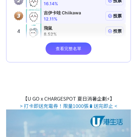
【U GO x CHARGESPOT 夏日消暑企劃⚡】
> 打卡即送充電券！限量1000張🔋送完即止 <