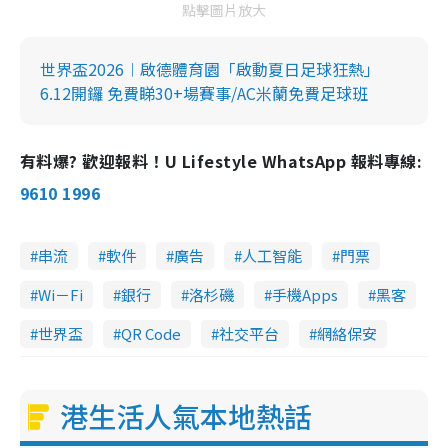
點擊圖片放大
世界盃2026︱啟德體育園「啟動夏日足球狂熱」
6.12開鑼 免費睇30+場賽事/AC米蘭免費足球班
有料爆? 歡迎報料！U Lifestyle WhatsApp 報料專線:
9610 1996
串流
軟件
廣告
人工智能
門票
Wi－Fi
銀行
洛杉磯
手機Apps
黑客
世界盃
QR Code
社交平台
網絡保安
港生活人氣本地熱話