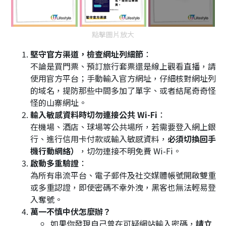
點擊圖片放大
堅守官方渠道，檢查網址列細節
：
不論是買門票、預訂旅行套票還是線上觀看直播，請
使用官方平台；手動輸入官方網址，仔細核對網址列
的域名，提防那些中間多加了單字、或者結尾奇奇怪
怪的山寨網址。
輸入敏感資料時切勿連接公共 Wi-Fi
：
在機場、酒店、球場等公共場所，若需要登入網上銀
行、進行信用卡付款或輸入敏感資料，
必須切換回手
機行動網絡）
，切勿連接不明免費 Wi-Fi。
啟動多重驗證
：
為所有串流平台、電子郵件及社交媒體帳號開啟雙重
或多重認證，即使密碼不幸外洩，黑客也無法輕易登
入奪號。
萬一不慎中伏怎麼辦？
如果你發現自己曾在可疑網站輸入密碼，
請立