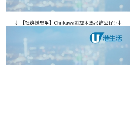
↓ 【社群送您🎠】Chiikawa迴旋木⾺吊飾公仔✨↓