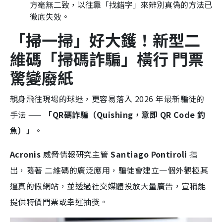
方毫無二致，以往靠「找錯字」來辨別真偽的方法已
徹底失效。
「掃一掃」好大鑊！新型二
維碼「掃碼詐騙」橫行 門票
驚變廢紙
親身飛往現場的球迷，更容易落入 2026 年最新騙徒的
手法 ——
「QR碼詐騙（Quishing，意即 QR Code 釣
魚）」
。
Acronis
威脅情報研究主管
Santiago Pontiroli
指
出，隨著 二維碼的廣泛應用，騙徒會建立一個外觀極其
逼真的假網站，並透過社交媒體投放大量廣告，宣稱能
提供特價門票或幸運抽獎。