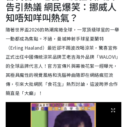
告引熱議 網民爆笑：挪威人
知唔知咩叫熱氣？
隨著世界盃2026的熱潮席捲全球，一眾頂級球星的一舉
一動都成為焦點。不過，曼城神射手球星夏蘭特
（Erling Haaland）最近卻不踢波改喝涼茶，驚喜宣佈
正式出任中國傳統涼茶品牌王老吉海外品牌「WALOVI」
的全球品牌代言人！官方宣傳片與幕後花絮一經曝光，
其極具魔性的視覺風格和洗腦神曲隨即在網絡瘋狂流
傳，引來大批網民「食花生」熱烈討論，這波跨界合作
簡直是「大癲」！