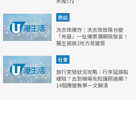
水推介】
熱話
洗衣珠爆炸︱洗衣珠放陽台變
「兇器」一扯爆漿濺眼險致盲！
醫生揭放2地方易變質
社會
旅行突發狀況攻略︱行李延誤點
樣賠？去到機場先知護照過期？
14個應變教學一文睇清