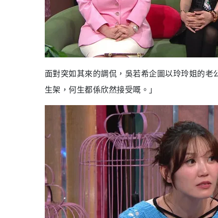
面對突如其來的調侃，吳若希企圖以玲玲姐的老
生架，何生都係欣然接受嘅。」