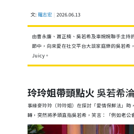
文:
羅志宏
2026.06.13
由曹永廉、蕭正楠、吳若希及車婉婉聯手主持
節中，向來愛在社交平台大談家庭樂的吳若希
Juicy。
玲玲姐帶頭點火
吳若希淪
事緣麥玲玲（玲玲姐）在探討「愛情保鮮法」時
轉，突然將矛頭直指吳若希，笑言：「例如老公