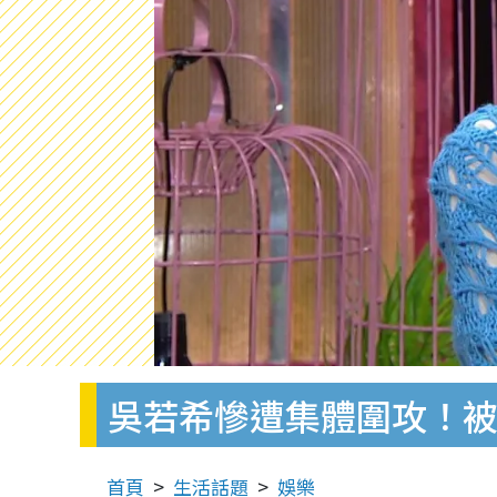
吳若希慘遭集體圍攻！被
首頁
生活話題
娛樂