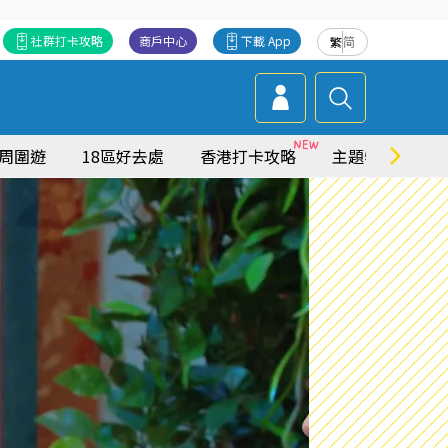
社群打卡攻略
商戶中心
下載 App
繁
简
周圍遊
18區好去處
香港打卡攻略
主題特集