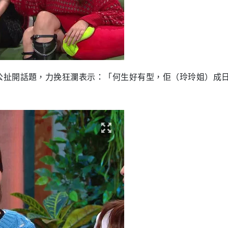
公扯開話題，力挽狂瀾表示：「何生好有型，佢（玲玲姐）成