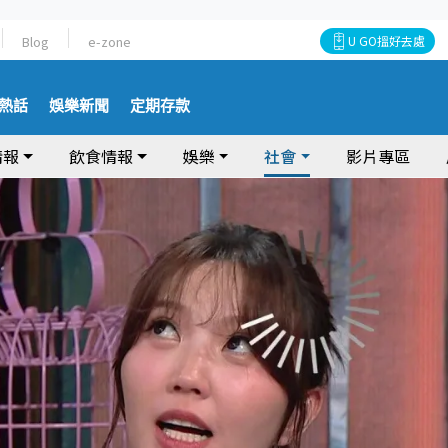
Blog
e-zone
U GO搵好去處
熱話
娛樂新聞
定期存款
情報
飲食情報
娛樂
社會
影片專區