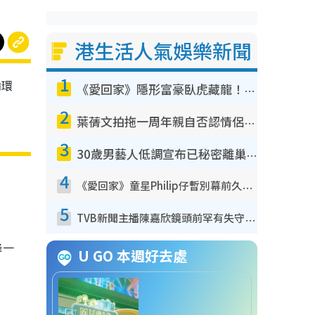
港生活人氣娛樂新聞
1
論環
《愛回家》隱形富豪臥虎藏龍！盤點12位財氣逼人的有錢藝人：呢位靚女3億身家唔憂做
2
葉蒨文拍拖一周年親自否認情侶關係？！被質疑感情造假竟稱GM「普通同事」
3
30歲男藝人低調宣布已秘密離巢！人氣急跌變失蹤人口︰「這幾年過得並不容易」
4
《愛回家》童星Philip仔暫別幕前久違現身！15歲近況暴風長高蛻變帥氣少男
5
TVB新聞主播陳嘉欣鏡頭前罕有失守！遭林超英一句說話突襲嚇親當場大笑
鋒一
U GO 本週好去處