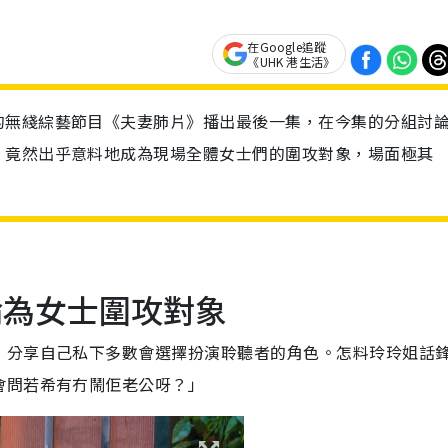
在Google追蹤
《UHK 港生活》
的無綫綜藝節目《夫妻肺片》播出最後一集，在今集的分組討
，竟然出乎意料地成為現場全體女士們的圍攻對象，場面極其
為女士圍攻對象
，分享自己私下多數會選擇扮演聆聽者的角色。怎料玲玲姐話
會問若希有冇鬧佢老公呀？」