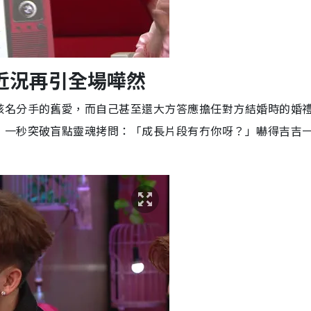
近況再引全場嘩然
該名分手的舊愛，而自己甚至還大方答應擔任對方結婚時的婚
，一秒突破盲點靈魂拷問：「成長片段有冇你呀？」嚇得吉吉