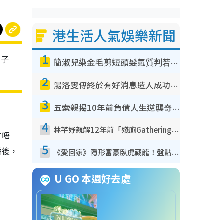
港生活人氣娛樂新聞
1
男子
簡淑兒染金毛剪短頭髮氣質判若兩人！嚇壞老公麥大力都認唔出：「你做咩事？」
2
湯洛雯傳終於有好消息造人成功！兩大細節曝孕味極濃惹猜測：大肚婆先會咁！
3
五索親揭10年前負債人生逆襲奇蹟！全靠去一地方轉運後即遇上馬先生
4
林芊妤親解12年前「殘廁Gathering」真相！高層解約一句話重創尊嚴至今拒返TVB
有唔
5
婚後，
《愛回家》隱形富豪臥虎藏龍！盤點12位財氣逼人的有錢藝人：呢位靚女3億身家唔憂做
U GO 本週好去處