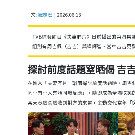
文:
羅志宏
2026.06.13
TVB綜藝節目《夫妻肺片》日前播出的第四集
組則有周吉佩（吉吉）與譚輝智，當中吉吉更
探討前度話題窒晒偈 吉
在進入「夫妻互片」環節探討前度話題時，周吉
同…有…人有唔同嘅反應」，隨即成為全場取笑
某天竟然突然收到對方的來電，主動交代當年「