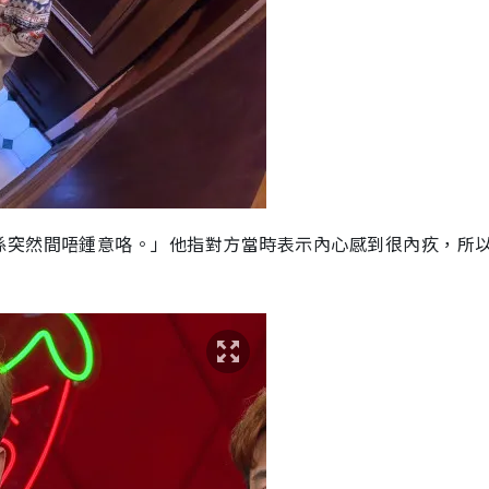
係突然間唔鍾意咯。」他指對方當時表示內心感到很內疚，所