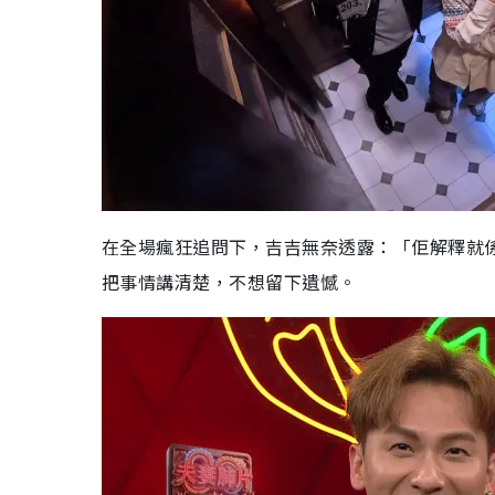
在全場瘋狂追問下，吉吉無奈透露：「佢解釋就
把事情講清楚，不想留下遺憾。