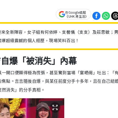
在Google追蹤
《UHK 港生活》
迎來全新陣容，女子組有何依婷、支嚳儀（支支）及莊思敏；
驚爆超級震撼的個人經歷，現場笑料百出！
吉自爆「被消失」內幕
佩一開口便顯得極為慌張，甚至驚到當場「窒晒偈」吐出：「
的焦點。
吉吉隨後自爆，與某任前度分手十多年，且在自己結
突然消失」的分手真相。