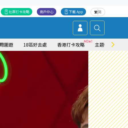
社群打卡攻略
商戶中心
下載 App
繁
简
周圍遊
18區好去處
香港打卡攻略
主題特集