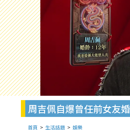
周吉佩自爆曾任前女友婚
首頁
生活話題
娛樂