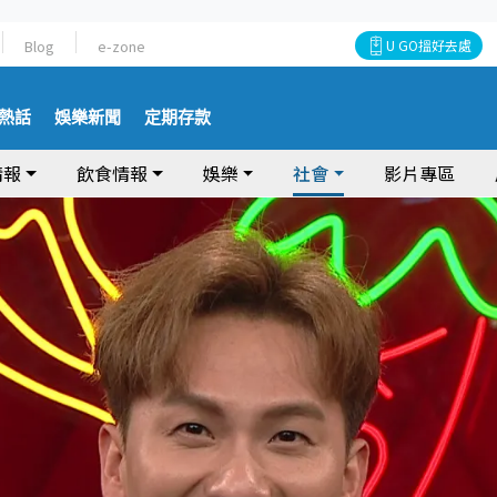
Blog
e-zone
U GO搵好去處
熱話
娛樂新聞
定期存款
情報
飲食情報
娛樂
社會
影片專區