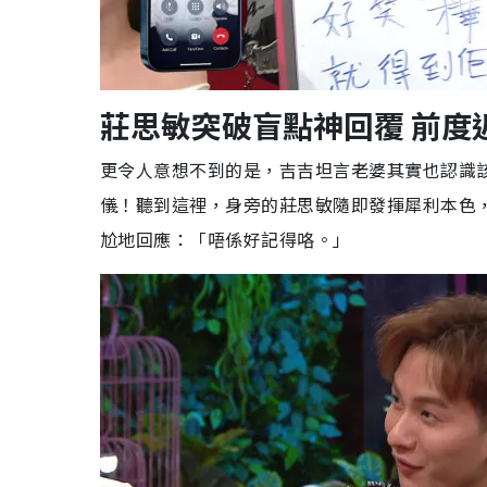
莊思敏突破盲點神回覆 前度
更令人意想不到的是，吉吉坦言老婆其實也認識
儀！聽到這裡，身旁的莊思敏隨即發揮犀利本色
尬地回應：「唔係好記得咯。」