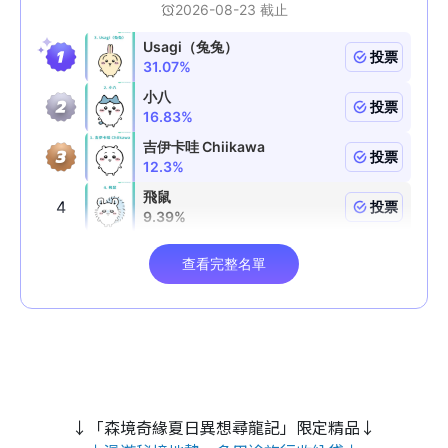
↓「森境奇緣夏日異想尋龍記」限定精品↓