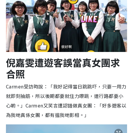
倪
嘉
雯
遭遊客誤當真女團求
合照
Carmen受訪時說：「我好記得當日跳跳吓，只要一用力
就即刻抽筋，所以後期都要就住力嚟跳，連行路都要小
心啲。」Carmen又笑言遭認錯做真女團：「好多遊客以
為我哋真係女團，都有搵我哋影相。」