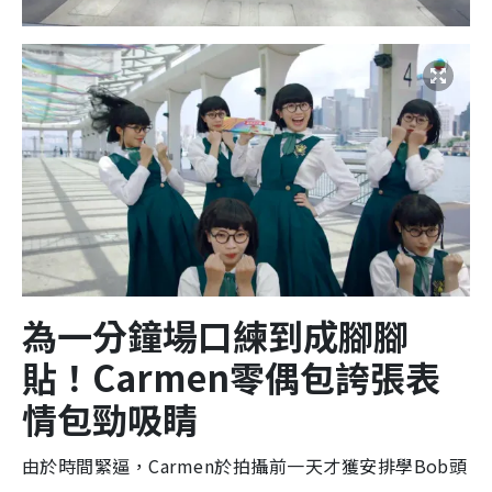
為一分鐘場口練到成腳腳
貼！
Carmen
零偶包誇張
表
情包
勁吸睛
由於時間緊逼，Carmen於拍攝前一天才獲安排學Bob頭