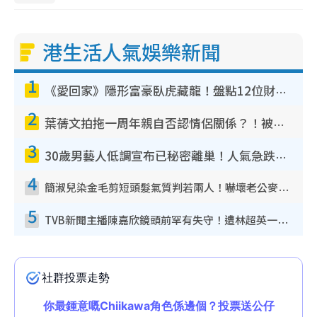
港生活人氣娛樂新聞
1
《愛回家》隱形富豪臥虎藏龍！盤點12位財氣逼人的有錢藝人：呢位靚女3億身家唔憂做
2
葉蒨文拍拖一周年親自否認情侶關係？！被質疑感情造假竟稱GM「普通同事」
3
30歲男藝人低調宣布已秘密離巢！人氣急跌變失蹤人口︰「這幾年過得並不容易」
4
簡淑兒染金毛剪短頭髮氣質判若兩人！嚇壞老公麥大力都認唔出：「你做咩事？」
5
TVB新聞主播陳嘉欣鏡頭前罕有失守！遭林超英一句說話突襲嚇親當場大笑