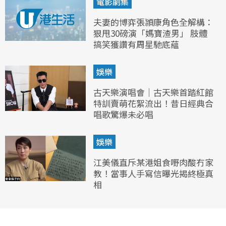
電影劇集
夫妻的博弈張頴康角色全解構：
狠甩30磅演「媽寶渣男」 肢體
搞笑獲讚有周星馳底蘊
娛樂
古天樂演唱會｜古天樂首踏紅館
特訓賣萌花絮流出！昔日經典合
唱歌驚爆未必唱
娛樂
江美儀直斥某港姐食嘢肉酸冇家
教！當事人手寫信曝光揭終極真
相