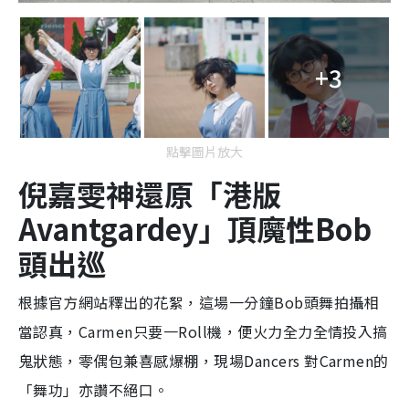
+3
點擊圖片放大
倪
嘉
雯神還原「
港
版
Avantgardey
」頂
魔性
Bob
頭出巡
根據官方網站釋出的花絮，這場一分鐘Bob頭舞拍攝相
當認真，Carmen只要一Roll機，便火力全力全情投入搞
鬼狀態，零偶包兼喜感爆棚，現場Dancers 對Carmen的
「舞功」亦讚不絕口。