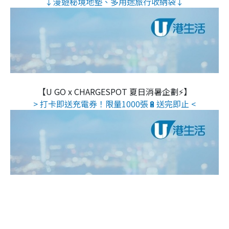
↓漫遊秘境地墊、多用途旅行收納袋↓
【U GO x CHARGESPOT 夏日消暑企劃⚡】
> 打卡即送充電券！限量1000張🔋送完即止 <