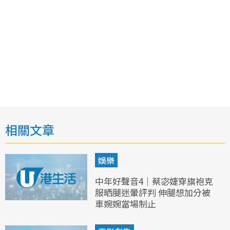
相關文章
娛樂
中年好聲音4｜蔡宓婕穿旗袍克
服晒腿迷暈評判 伸腿想加分被
車婉婉當場制止