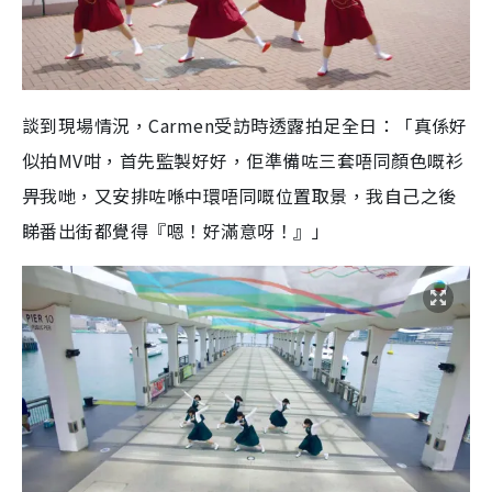
談到現場情況，Carmen受訪時透露拍足全日：「真係好
似拍MV咁，首先監製好好，佢準備咗三套唔同顏色嘅衫
畀我哋，又安排咗喺中環唔同嘅位置取景，我自己之後
睇番出街都覺得『嗯！好滿意呀！』」