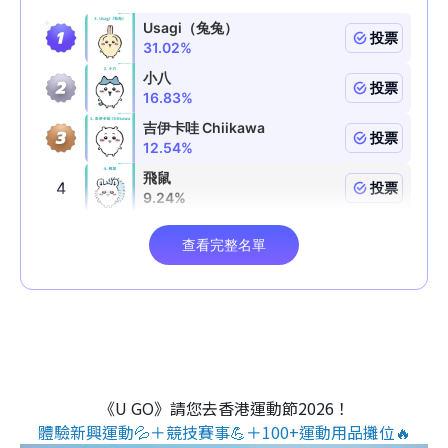
《U GO》請您去香港運動節2026！
體驗新興運動💦＋競技賽事💪＋100+運動用品攤位🔥