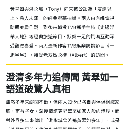
黃翠如與洪永城（Tony）向來被公認為「友達以
上、戀人未滿」的經典螢幕拍檔。兩人由有線電視
時期並肩作戰，到後來轉投TVB攜手主持《走過浮
華大地》等經典旅遊節目，默契十足的鬥嘴互動深
受觀眾喜愛。兩人最新作客TVB娛樂訪談節目《一
周星星》，接受老友區永權（Albert）的訪問。
澄清多年力追傳聞 黃翠如一
語道破驚人真相
雖然多年來緋聞不斷，但兩人如今已各自與伴侶組織家
庭、育有子女，深厚情誼更昇華至如家人般的境界。面
對外界多年來傳出「洪永城曾苦追黃翠如多年」，或是