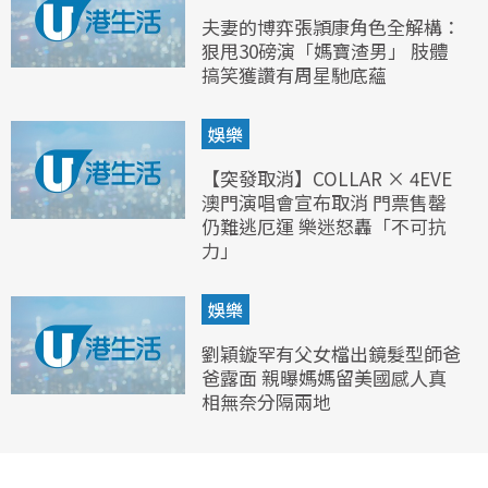
夫妻的博弈張頴康角色全解構：
狠甩30磅演「媽寶渣男」 肢體
搞笑獲讚有周星馳底蘊
娛樂
【突發取消】COLLAR × 4EVE
澳門演唱會宣布取消 門票售罄
仍難逃厄運 樂迷怒轟「不可抗
力」
娛樂
劉穎鏇罕有父女檔出鏡髮型師爸
爸露面 親曝媽媽留美國感人真
相無奈分隔兩地