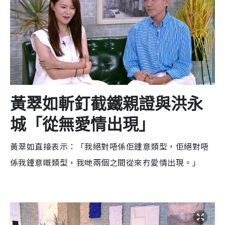
黃翠如斬釘截鐵親證與洪永
城「從無愛情出現」
黃翠如直接表示：「我絕對唔係佢鍾意類型，佢絕對唔
係我鍾意嘅類型，我哋兩個之間從來冇愛情出現。」