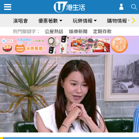
演唱會
優惠著數
玩樂情報
購物情報
熱門關鍵字：
公屋熱話
娛樂新聞
定期存款