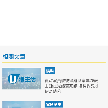
相關文章
娛樂
資深演員黎彼得離世享年76歲
由鍾志光證實死訊 填詞界鬼才
傳奇落幕
電影劇集