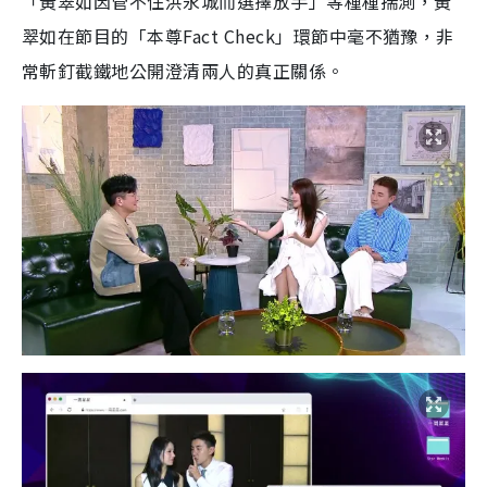
「黃翠如因管不住洪永城而選擇放手」等種種揣測，黃
翠如在節目的「本尊Fact Check」環節中毫不猶豫，非
常斬釘截鐵地公開澄清兩人的真正關係。