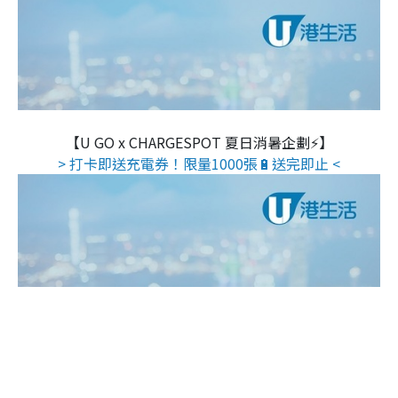
【U GO x CHARGESPOT 夏日消暑企劃⚡】
> 打卡即送充電券！限量1000張🔋送完即止 <