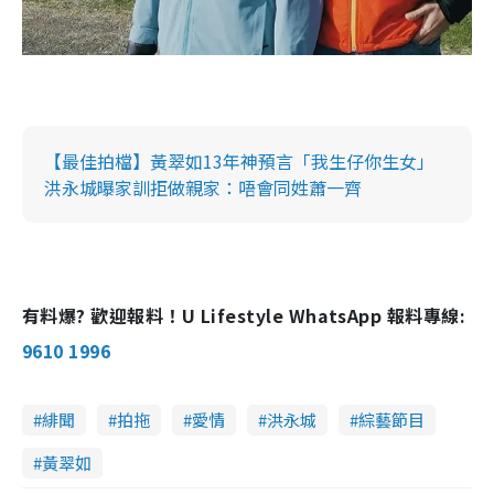
【最佳拍檔】黃翠如13年神預言「我生仔你生女」
洪永城曝家訓拒做親家：唔會同姓蕭一齊
有料爆? 歡迎報料！U Lifestyle WhatsApp 報料專線:
9610 1996
緋聞
拍拖
愛情
洪永城
綜藝節目
黃翠如