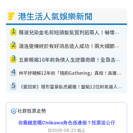
港生活人氣娛樂新聞
1
簡淑兒染金毛剪短頭髮氣質判若兩人！嚇壞老公麥大力都認唔出：「你做咩事？」
2
湯洛雯傳終於有好消息造人成功！兩大細節曝孕味極濃惹猜測：大肚婆先會咁！
3
五索親揭10年前負債人生逆襲奇蹟！全靠去一地方轉運後即遇上馬先生
4
林芊妤親解12年前「殘廁Gathering」真相！高層解約一句話重創尊嚴至今拒返TVB
5
《愛回家》隱形富豪臥虎藏龍！盤點12位財氣逼人的有錢藝人：呢位靚女3億身家唔憂做