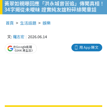
黃翠如親曝回應「洪永城曾苦追」傳聞真相！
34字揭從未曖昧 證實純友誼粉碎緋聞童話
首頁
生活話題
娛樂
文:
羅志宏
2026.06.14
在Google追蹤
用 App 睇文
《UHK 港生活》