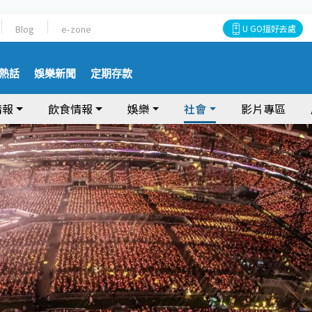
Blog
e-zone
U GO搵好去處
熱話
娛樂新聞
定期存款
情報
飲食情報
娛樂
社會
影片專區