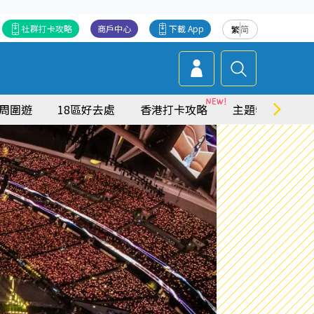
社群打卡攻略
商戶中心
下載 App
繁
简
周圍遊
18區好去處
香港打卡攻略
主題特集