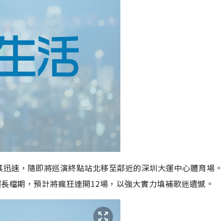
其迅速，隨即將巡演終點站北移至鄰近的深圳大運中心體育場
跨月超長檔期，預計將瘋狂連開12場，以強大實力填補歌迷遺憾。