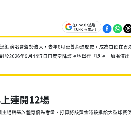
在Google追蹤
《UHK 港生活》
ORIA》巡迴演唱會聲勢浩大，去年8月更曾締造歷史，成為首位在香
於2026年9月4至7日再度空降該場地舉行「返場」加場演出
上連開12場
園主場館基於體育優先考量，打算將該黃金時段批給大型球賽