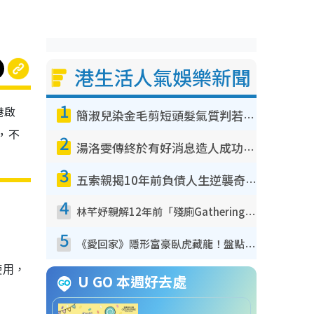
港生活人氣娛樂新聞
1
港啟
簡淑兒染金毛剪短頭髮氣質判若兩人！嚇壞老公麥大力都認唔出：「你做咩事？」
，不
2
湯洛雯傳終於有好消息造人成功！兩大細節曝孕味極濃惹猜測：大肚婆先會咁！
3
五索親揭10年前負債人生逆襲奇蹟！全靠去一地方轉運後即遇上馬先生
4
林芊妤親解12年前「殘廁Gathering」真相！高層解約一句話重創尊嚴至今拒返TVB
5
《愛回家》隱形富豪臥虎藏龍！盤點12位財氣逼人的有錢藝人：呢位靚女3億身家唔憂做
使用，
U GO 本週好去處