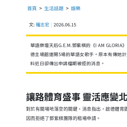
首頁
生活話題
娛樂
文:
羅志宏
2026.06.15
華語樂壇天后G.E.M.鄧紫棋的《I AM GL
德主場館連開5場的華語女歌手。原本有傳她計劃
料近日卻傳出申請檔期被拒的消息。
讓路體育盛事 靈活應變北
對於有關場地落空的關鍵，
消息指出，啟德體育
因而拒絕了鄧紫棋團隊的租場申請。