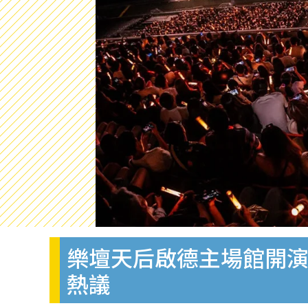
樂壇天后啟德主場館開
熱議