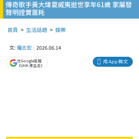
傳奇歌手黃大煒夏威夷逝世享年61歲 家屬發
聲明證實噩耗
首頁
生活話題
娛樂
文:
羅志宏
2026.06.14
在Google追蹤
用 App 睇文
《UHK 港生活》