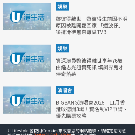
娛樂
黎彼得離世｜黎彼得生前因不明
原因被離開愛回家 「通波仔」
後遭冷待無奈離巢TVB
娛樂
資深演員黎彼得離世享年76歲
由鍾志光證實死訊 填詞界鬼才
傳奇落幕
演唱會
BIGBANG演唱會2026｜11月香
港啟德開3場！實名制VIP申請、
優先購票攻略
U Lifestyle 會使用Cookies來改善您的網站體驗，請確定您同意