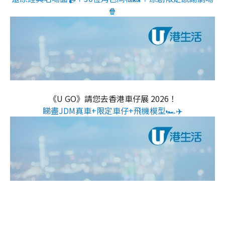
🍿
《U GO》請您去香港車仔展 2026！
睇盡JDM真車+限定車仔+飛機模型🏎️✈️