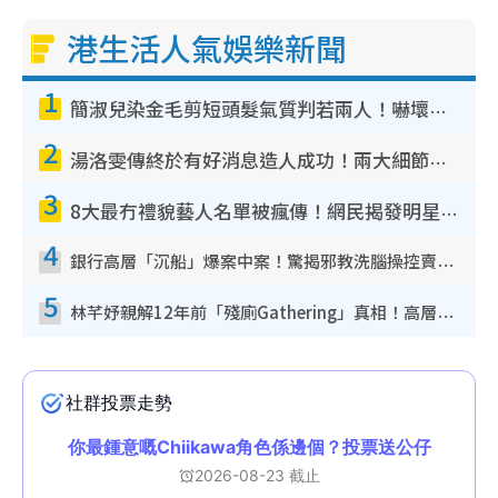
港生活人氣娛樂新聞
1
簡淑兒染金毛剪短頭髮氣質判若兩人！嚇壞老公麥大力都認唔出：「你做咩事？」
2
湯洛雯傳終於有好消息造人成功！兩大細節曝孕味極濃惹猜測：大肚婆先會咁！
3
8大最冇禮貌藝人名單被瘋傳！網民揭發明星真面目 一致數臭呢位係無品天花板？
4
銀行高層「沉船」爆案中案！驚揭邪教洗腦操控賣淫被吞600萬 幕後黑手講多錯多
5
林芊妤親解12年前「殘廁Gathering」真相！高層解約一句話重創尊嚴至今拒返TVB