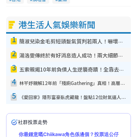
港生活人氣娛樂新聞
1
簡淑兒染金毛剪短頭髮氣質判若兩人！嚇壞老公麥大力都認唔出：「你做咩事？」
2
湯洛雯傳終於有好消息造人成功！兩大細節曝孕味極濃惹猜測：大肚婆先會咁！
3
五索親揭10年前負債人生逆襲奇蹟！全靠去一地方轉運後即遇上馬先生
4
林芊妤親解12年前「殘廁Gathering」真相！高層解約一句話重創尊嚴至今拒返TVB
5
《愛回家》隱形富豪臥虎藏龍！盤點12位財氣逼人的有錢藝人：呢位靚女3億身家唔憂做