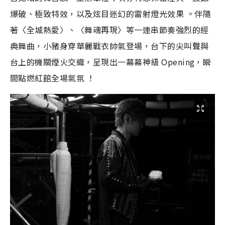
爆破、極致特效，以及炫目迷幻的雷射燈光效果 。伴隨
著〈全城熱愛〉、〈舞魂再現〉等一連串節奏強烈的經
典舞曲，小豬身穿華麗戰衣帥氣登場，台下的尖叫聲與
台上的機關煙火交織，呈現出一幕幕神級 Opening，瞬
間點燃紅館全場氣氛 ！