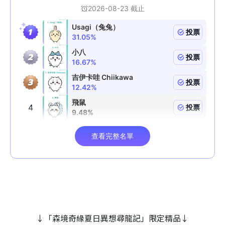
↓「森境奇緣夏日異想尋龍記」限定精品↓