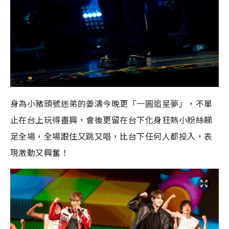
身為小豬頭號迷弟的姜濤今晚更「一圓追星夢」，不單
止在台上玩得盡興，會後更留在台下化身狂熱小粉絲睇
足全場，全場跟住又跳又唱，比台下任何人都投入，表
現激動又興奮！