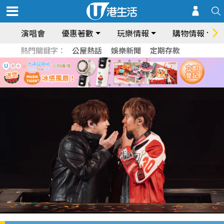
演唱會
優惠著數
玩樂情報
購物情報
熱門關鍵字：
公屋熱話
娛樂新聞
定期存款