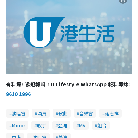
有料爆? 歡迎報料！U Lifestyle WhatsApp 報料專線:
9610 1996
演唱會
演員
歌曲
音樂會
羅志祥
Mirror
歌手
亞洲
MV
組合
香港
演唱會
姜濤