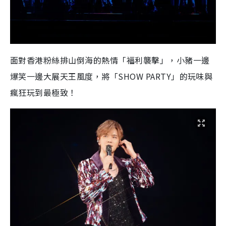
面對香港粉絲排山倒海的熱情「福利襲擊」，小豬一邊
爆笑一邊大展天王風度，將「SHOW PARTY」的玩味與
瘋狂玩到最極致！