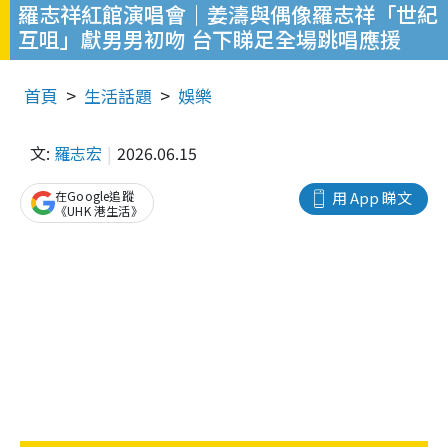
羅志祥紅館演唱會｜姜濤與偶像羅志祥「世紀
互咀」獻男男初吻 台下睇足全場跳唱應援
首頁
生活話題
娛樂
文:
羅志宏
2026.06.15
在Google追蹤
用 App 睇文
《UHK 港生活》