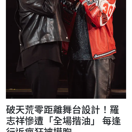
破天荒零距離舞台設計！羅
志祥慘遭「全場揩油」 每逢
行近瘋狂被摸胸