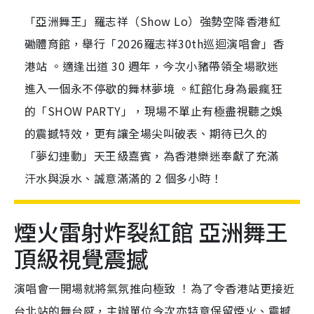
「亞洲舞王」羅志祥（Show Lo）強勢空降香港紅
磡體育館，舉行「2026羅志祥30th巡迴演唱會」香
港站 。適逢出道 30 週年，今次小豬帶領全場歌迷
進入一個永不停歇的舞林夢境 。紅館化身為最瘋狂
的「SHOW PARTY」，現場不單止有極盡視聽之娛
的震撼特效，更有讓全場尖叫破表、期待已久的
「夢幻連動」天王級嘉賓，為香港樂迷奉獻了充滿
汗水與淚水、誠意滿滿的 2 個多小時！
煙火雷射炸裂紅館 亞洲舞王
頂級視覺震撼
演唱會一開場就將氣氛推向極致 ！為了令香港站更接近
台北站的舞台感，主辦單位今次亦特意保留煙火、震撼