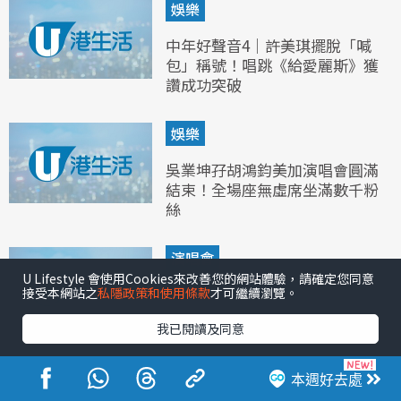
娛樂
中年好聲音4｜許美琪擺脫「喊
包」稱號！唱跳《給愛麗斯》獲
讚成功突破
娛樂
吳業坤孖胡鴻鈞美加演唱會圓滿
結束！全場座無虛席坐滿數千粉
絲
演唱會
U Lifestyle 會使用Cookies來改善您的網站體驗，請確定您同意
NCT WISH FANMEETING 《六
接受本網站之
私隱政策和使用條款
才可繼續瀏覽。
位王子都想娶我？》 2ND
我已閱讀及同意
ANNIVERSARY 香港站活動詳
情/日期/時間/地點/票價一覽
本週好去處