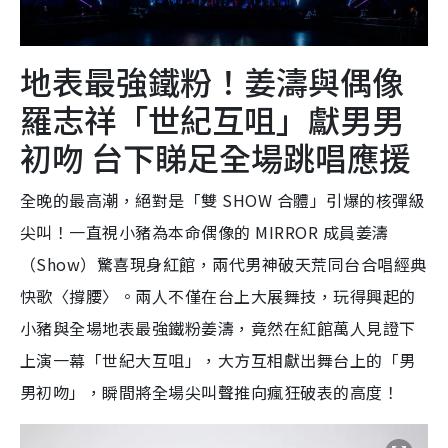
地表最強鐵粉！姜濤與偶像
羅志祥「世紀互咀」獻男男
初吻 台下睇足全場跳唱應援
全晚的最高潮，絕對是「雙 SHOW 合體」引爆的核彈級
尖叫！一直視小豬為本命偶像的 MIRROR 成員姜濤
（Show）驚喜現身紅館，兩代男神破天荒同台合唱經典
快歌〈撐腰〉。兩人不僅在台上大展舞技，玩得興起的
小豬與全場地表最強鐵粉姜濤，竟然在紅館萬人見證下
上演一幕「世紀大互咀」，大方互相獻出舞台上的「男
男初吻」，瞬間將全場尖叫聲推向瘋狂破表的高度！