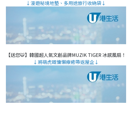
↓漫遊秘境地墊、多用途旅行收納袋↓
【送您🐯】韓國超人氣文創品牌MUZIK TIGER 冰感風扇！
↓將萌虎嘅慵懶療癒帶返屋企↓