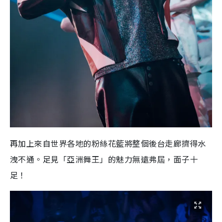
再加上來自世界各地的粉絲花籃將整個後台走廊擠得水
洩不通。足見「亞洲舞王」的魅力無遠弗屆，面子十
足！