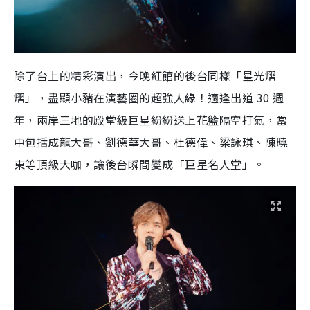
除了台上的精彩演出，今晚紅館的後台同樣「星光熠
熠」，盡顯小豬在演藝圈的超強人緣！適逢出道 30 週
年，兩岸三地的殿堂級巨星紛紛送上花籃隔空打氣，當
中包括成龍大哥、劉德華大哥、杜德偉、梁詠琪、陳曉
東等頂級大咖，讓後台瞬間變成「巨星名人堂」。