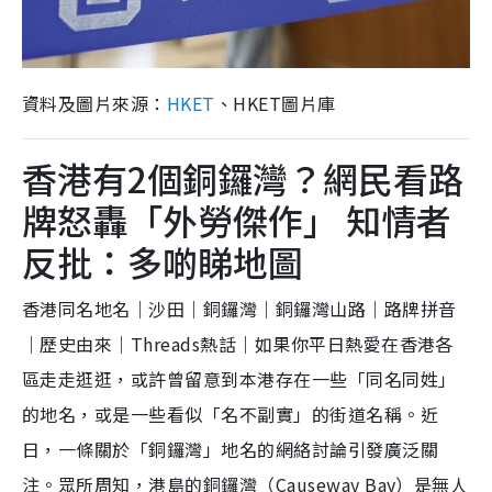
資料及圖片來源：
HKET
、HKET圖片庫
香港有2個銅鑼灣？網民看路
牌怒轟「外勞傑作」 知情者
反批：多啲睇地圖
香港同名地名｜沙田｜銅鑼灣｜銅鑼灣山路｜路牌拼音
｜歷史由來｜Threads熱話｜如果你平日熱愛在香港各
區走走逛逛，或許曾留意到本港存在一些「同名同姓」
的地名，或是一些看似「名不副實」的街道名稱。近
日，一條關於「銅鑼灣」地名的網絡討論引發廣泛關
注。眾所周知，港島的銅鑼灣（Causeway Bay）是無人