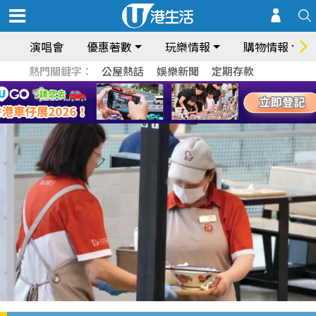
演唱會
優惠著數
玩樂情報
購物情報
熱門關鍵字：
公屋熱話
娛樂新聞
定期存款