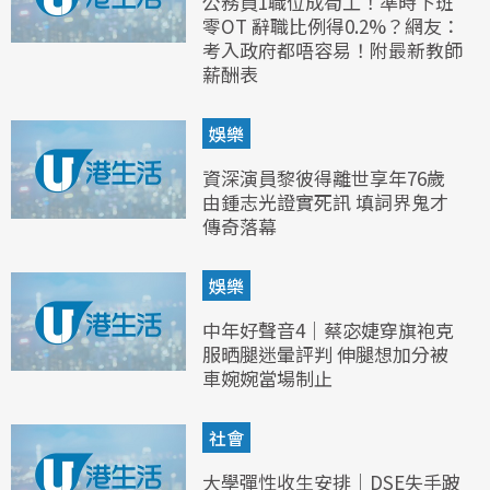
公務員1職位成筍工！準時下班
零OT 辭職比例得0.2%？網友：
考入政府都唔容易！附最新教師
薪酬表
娛樂
資深演員黎彼得離世享年76歲
由鍾志光證實死訊 填詞界鬼才
傳奇落幕
娛樂
中年好聲音4｜蔡宓婕穿旗袍克
服晒腿迷暈評判 伸腿想加分被
車婉婉當場制止
社會
大學彈性收生安排｜DSE失手跛