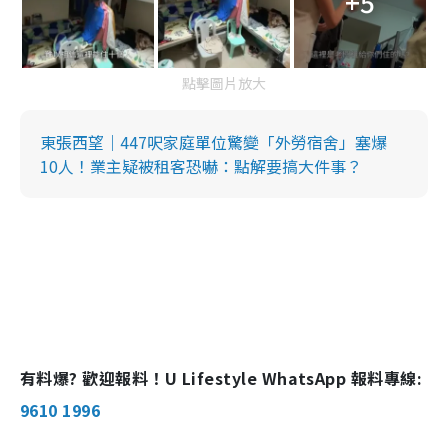
+5
點擊圖片放大
東張西望｜447呎家庭單位驚變「外勞宿舍」塞爆
10人！業主疑被租客恐嚇：點解要搞大件事？
有料爆? 歡迎報料！U Lifestyle WhatsApp 報料專線:
9610 1996