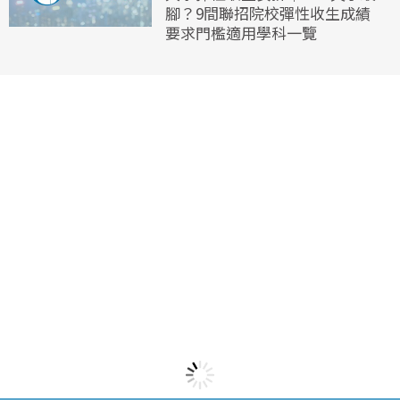
腳？9間聯招院校彈性收生成績
要求門檻適用學科一覽