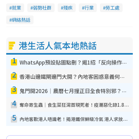
就業
弱勢社群
殘疾
行業
勞工處
網絡熱話
港生活人氣本地熱話
1
WhatsApp預設貼圖點刪？揭1招「反向操作」還原簡潔介面 附3步實測教學
2
香港山邊鐵閘邊門大開？內地客困惑意義何在！網民神回覆：呢種叫法理性防禦
3
鬼門開2026｜農曆七月撞正日全食特別邪？專家警告切忌做一事！揭4大禁忌+2招保平安
4
奪命寄生蟲｜食生菜狂瀉首現死者！疫潮惡化錄1.8萬宗病例 揭洗菜3大謬誤
5
內地客歎港人唔識老！揭港鐵保鮮級冷氣 港人求放過：咪投訴