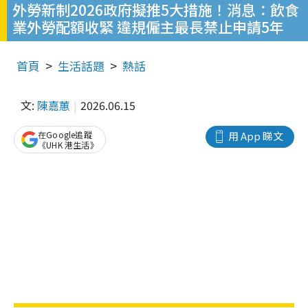
外勞新制2026政府擬推5大措施！消息：飲食
業外勞配額收緊 違規僱主最長禁止申請5年
首頁
生活話題
熱話
文:
陳嘉蕙
2026.06.15
在Google追蹤
用 App 睇文
《UHK 港生活》