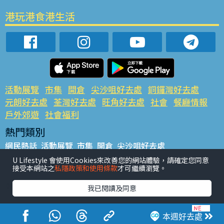
港玩港食港生活
活動展覽
市集
開倉
尖沙咀好去處
銅鑼灣好去處
元朗好去處
荃灣好去處
旺角好去處
社會
餐廳情報
戶外郊遊
社會福利
熱門類別
網民熱話
活動展覽
市集
開倉
尖沙咀好去處
銅鑼灣好去處
元朗好去處
荃灣好去處
旺角好去處
社會
U Lifestyle 會使用Cookies來改善您的網站體驗，請確定您同意
接受本網站之
私隱政策和使用條款
才可繼續瀏覽。
餐廳情報
戶外郊遊
熱門標籤
我已閱讀及同意
#UGO搵好去處
#人氣活動推介
#美食社群熱話
#親子玩樂好去處
#ULifestyle應用程式
#限時搶
本週好去處