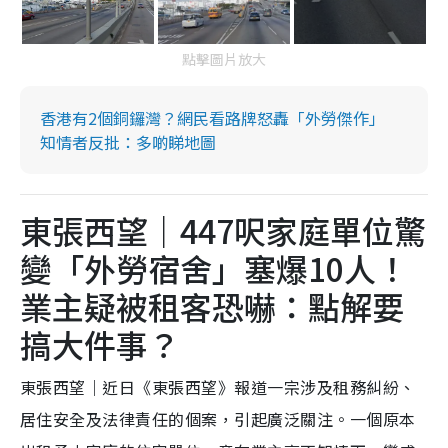
點擊圖片放大
香港有2個銅鑼灣？網民看路牌怒轟「外勞傑作」
知情者反批：多啲睇地圖
東張西望｜447呎家庭單位驚
變「外勞宿舍」塞爆10人！
業主疑被租客恐嚇：點解要
搞大件事？
東張西望｜近日《東張西望》報道一宗涉及租務糾紛、
居住安全及法律責任的個案，引起廣泛關注。一個原本