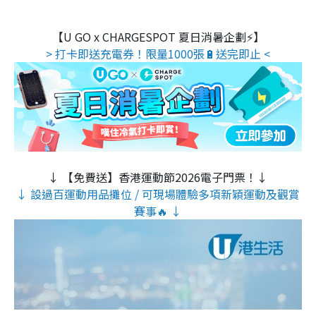
【U GO x CHARGESPOT 夏日消暑企劃⚡】
> 打卡即送充電券！限量1000張🔋送完即止 <
↓ 【免費送】香港運動節2026電子門票！↓
↓ 設過百運動用品攤位 / 可現場體驗多項新穎運動及觀賞
賽事🔥 ↓