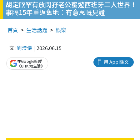
胡定欣罕有放閃孖老公蜜遊西班牙二人世界！
事隔15年重返舊地︰有意思嘅見證
首頁
生活話題
娛樂
文:
劉澄儀
2026.06.15
在Google追蹤
用 App 睇文
《UHK 港生活》