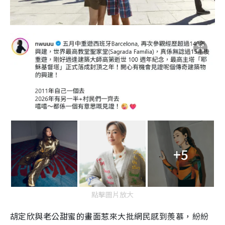
+5
點擊圖片放大
胡定欣與老公甜蜜的畫面惹來大批網民感到羨慕，紛紛