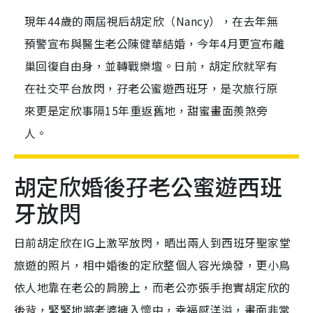
現年44歲的兩屆視后胡定欣（Nancy），在去年無
預警宣布與醫生老公陳健華結婚，今年4月更宣布離
巢回復自由身，並轉戰樂壇。日前，胡定欣就罕有
在社交平台放閃，孖老公蜜遊西班牙，是次旅行原
來更是定欣事隔15年重返舊地，甜蜜畫面羨煞旁
人。
胡定欣婚後孖老公蜜遊西班
牙放閃
日前胡定欣在IG上激罕放閃，晒出兩人到西班牙聖家堂
旅遊的照片，相中婚後的定欣整個人容光煥發，更小鳥
依人地靠在老公的肩膀上，而老公亦張手抱實胡定欣的
後背，緊緊地將老婆擁入懷中，幸福感洋溢，畫面非常