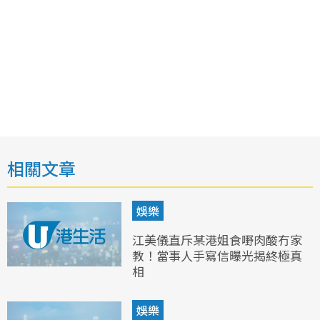
相關文章
娛樂
江美儀直斥某港姐食嘢肉酸冇家
教！當事人手寫信曝光揭終極真
相
娛樂