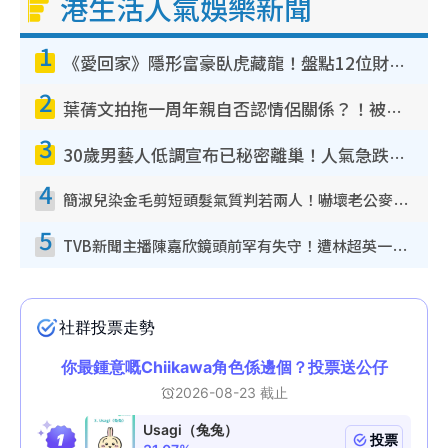
港生活人氣娛樂新聞
1
《愛回家》隱形富豪臥虎藏龍！盤點12位財氣逼人的有錢藝人：呢位靚女3億身家唔憂做
2
葉蒨文拍拖一周年親自否認情侶關係？！被質疑感情造假竟稱GM「普通同事」
3
30歲男藝人低調宣布已秘密離巢！人氣急跌變失蹤人口︰「這幾年過得並不容易」
4
簡淑兒染金毛剪短頭髮氣質判若兩人！嚇壞老公麥大力都認唔出：「你做咩事？」
5
TVB新聞主播陳嘉欣鏡頭前罕有失守！遭林超英一句說話突襲嚇親當場大笑