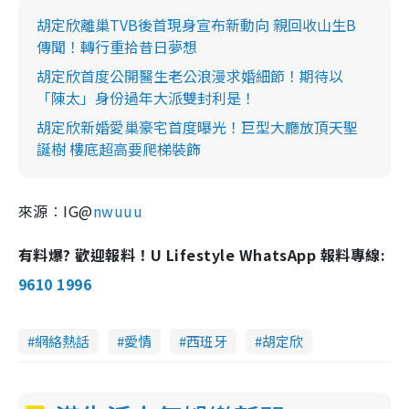
胡定欣離巢TVB後首現身宣布新動向 親回收山生B
傳聞！轉行重拾昔日夢想
胡定欣首度公開醫生老公浪漫求婚細節！期待以
「陳太」身份過年大派雙封利是！
胡定欣新婚愛巢豪宅首度曝光！巨型大廳放頂天聖
誕樹 樓底超高要爬梯裝飾
來源︰IG@
nwuuu
有料爆? 歡迎報料！U Lifestyle WhatsApp 報料專線:
9610 1996
網絡熱話
愛情
西班牙
胡定欣