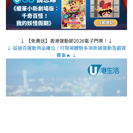
↓ 【免費送】香港運動節2026電子門票！↓
↓ 設過百運動用品攤位 / 可現場體驗多項新穎運動及觀賞
賽事🔥 ↓