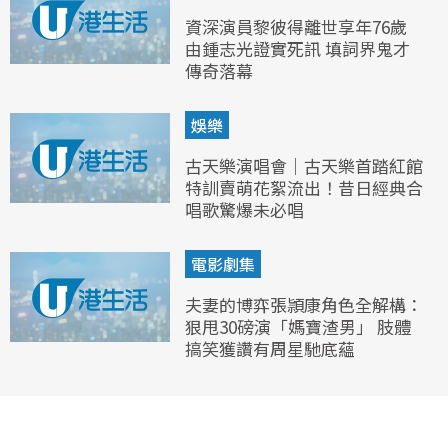
資深演員黎彼得離世享年76歲
由鍾志光證實死訊 填詞界鬼才
傳奇落幕
娛樂
古天樂演唱會｜古天樂首踏紅館
特訓賣萌花絮流出！昔日經典合
唱歌驚爆未必唱
電影劇集
夫妻的博弈張頴康角色全解構：
狠甩30磅演「媽寶渣男」 肢體
搞笑獲讚有周星馳底蘊