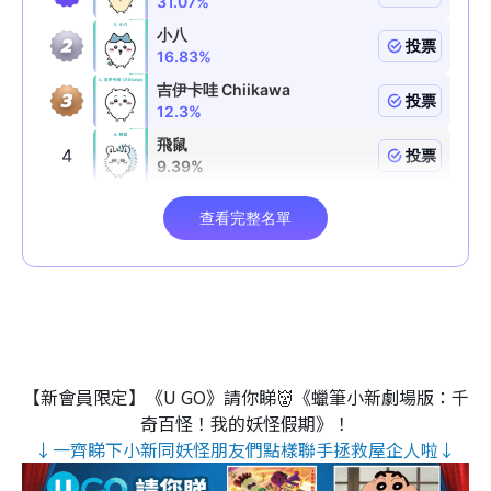
【新會員限定】《U GO》請你睇👹《蠟筆小新劇場版：千
奇百怪！我的妖怪假期》！
↓一齊睇下小新同妖怪朋友們點樣聯手拯救屋企人啦↓