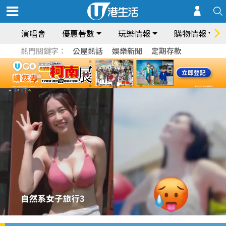
演唱會
優惠著數
玩樂情報
購物情報
熱門關鍵字：
公屋熱話
娛樂新聞
定期存款