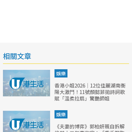
相關文章
娛樂
香港小姐2026｜12位佳麗湖南衡
陽大激鬥！11號顏懿菲拋詩詞歌
賦「溫柔拉扇」驚艷師姐
娛樂
《夫妻的博弈》郭柏妍親自拆解