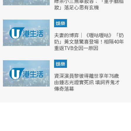
綠茶小三無辜妝容：「重手胭脂
妝」落足心思有玄機
娛樂
夫妻的博弈｜《嚦咕嚦咕》「奶
奶」黃文慧驚喜登場！相隔40年
重返TVB全因一原因
娛樂
資深演員黎彼得離世享年76歲
由鍾志光證實死訊 填詞界鬼才
傳奇落幕