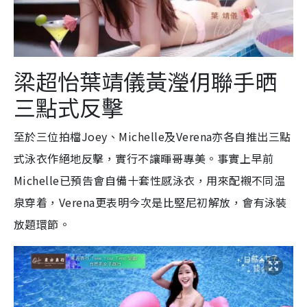
梁超怡葉靖儀黃瀅仴聯手晒
三點式反擊
至於三位拍檔Joey、Michelle及Verena亦各自推出三點
式泳衣作絕地反擊，實行不讓暉哥專美。事實上早前
Michelle已預告會自備十套性感泳衣，用來配襯不同温
泉穿着，Verena更表明今次是比堅尼初解放，會有泳裝
放題環節。