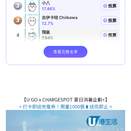
【U GO x CHARGESPOT 夏日消暑企劃⚡】
> 打卡即送充電券！限量1000張🔋送完即止 <