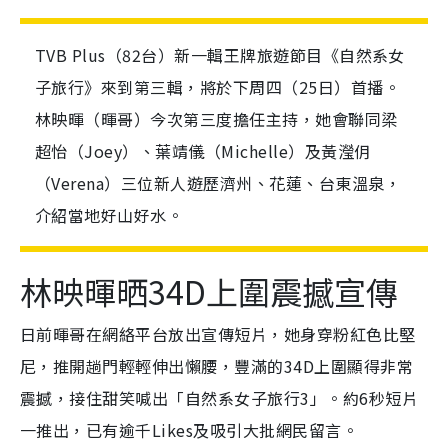
TVB Plus（82台）新一輯王牌旅遊節目《自然系女
子旅行》來到第三輯，將於下周四（25日）首播。
林映暉（暉哥）今次第三度擔任主持，她會聯同梁
超怡（Joey）、葉靖儀（Michelle）及黃瀅仴
（Verena）三位新人遊歷濟州、花蓮、台東溫泉，
介紹當地好山好水。
林映暉晒34D上圍震撼宣傳
日前暉哥在網絡平台放出宣傳短片，她身穿粉紅色比堅
尼，推開趟門輕輕伸出懶腰，豐滿的34D上圍顯得非常
震撼，接住甜笑喊出「自然系女子旅行3」。約6秒短片
一推出，已有逾千Likes及吸引大批網民留言。