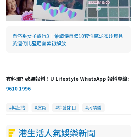
自然系女子旅行3｜葉靖儀自備10套性感泳衣逐集換
黃瀅仴比堅尼螢幕初解放
有料爆? 歡迎報料！U Lifestyle WhatsApp 報料專線:
9610 1996
梁超怡
演員
綜藝節目
葉靖儀
港生活人氣娛樂新聞