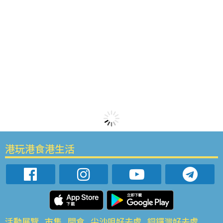
港玩港食港生活
活動展覽
市集
開倉
尖沙咀好去處
銅鑼灣好去處