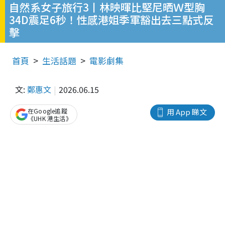
自然系女子旅行3丨林映暉比堅尼晒Ｗ型胸
34D震足6秒！性感港姐季軍豁出去三點式反
擊
首頁
生活話題
電影劇集
文:
鄭惠文
2026.06.15
在Google追蹤
用 App 睇文
《UHK 港生活》