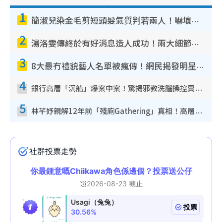
1
簡淑兒染金毛剪短頭髮氣質判若兩人！嚇壞老公麥大力都認唔出：「你做咩事？」
2
湯洛雯傳終於有好消息造人成功！兩大細節曝孕味極濃惹猜測：大肚婆先會咁！
3
8大最冇禮貌藝人名單被瘋傳！網民揭發明星真面目 一致數臭呢位係無品天花板？
4
銀行高層「沉船」爆案中案！驚揭邪教洗腦操控賣淫被吞600萬 幕後黑手講多錯多
5
林芊妤親解12年前「殘廁Gathering」真相！高層解約一句話重創尊嚴至今拒返TVB