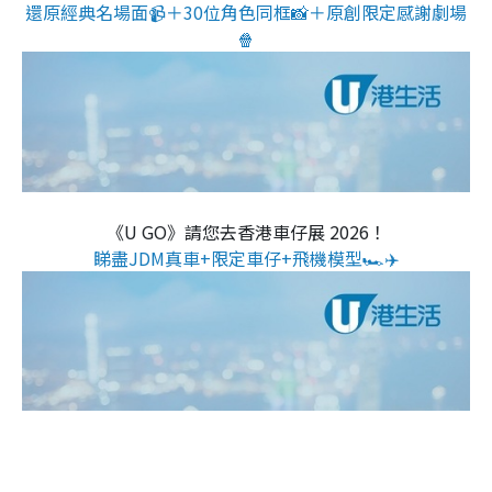
還原經典名場面📹＋30位角色同框📸＋原創限定感謝劇場
🍿
《U GO》請您去香港車仔展 2026！
睇盡JDM真車+限定車仔+飛機模型🏎️✈️