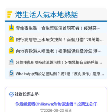
港生活人氣本地熱話
1
奪命寄生蟲｜食生菜狂瀉首現死者！疫潮惡化錄1.8萬宗病例 揭洗菜3大謬誤
2
銀行高層戀上水療女技師！兩個月借128萬驚覺「沉船」沉落火海 揭背後疑似邪教操控賣淫
3
內地客歎港人唔識老！揭港鐵保鮮級冷氣 港人求放過：咪投訴
4
牙線棒亂用隨時越清越污糟！牙醫驚揭盲目過戶細菌恐致蛀牙：呢種先係日常真保養
5
WhatsApp預設貼圖點刪？揭1招「反向操作」還原簡潔介面 附3步實測教學