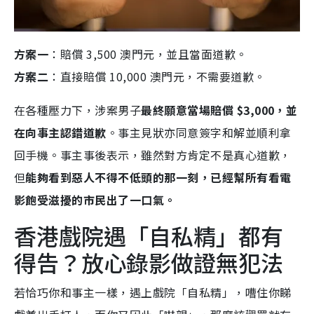
方案一
：賠償 3,500 澳門元，並且當面道歉。
方案二
：直接賠償 10,000 澳門元，不需要道歉。
在各種壓力下，涉案男子
最終願意當場賠償 $3,000，並
在向事主認錯道歉
。事主見狀亦同意簽字和解並順利拿
回手機。事主事後表示，雖然對方肯定不是真心道歉，
但
能夠看到惡人不得不低頭的那一刻，已經幫所有看電
影飽受滋擾的市民出了一口氣。
香港戲院遇「自私精」都有
得告？放心錄影做證無犯法
若恰巧你和事主一樣，遇上戲院「自私精」，嘈住你睇