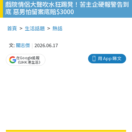
戲院情侶大聲吹水狂踢凳！苦主企硬報警告到
底 惡男怕留案底賠$3000
首頁
生活話題
熱話
文:
關志傑
2026.06.17
在Google追蹤
用 App 睇文
《UHK 港生活》