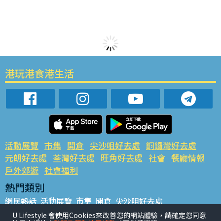
港玩港食港生活
活動展覽
市集
開倉
尖沙咀好去處
銅鑼灣好去處
元朗好去處
荃灣好去處
旺角好去處
社會
餐廳情報
戶外郊遊
社會福利
熱門類別
網民熱話
活動展覽
市集
開倉
尖沙咀好去處
銅鑼灣好去處
元朗好去處
荃灣好去處
旺角好去處
社會
U Lifestyle 會使用Cookies來改善您的網站體驗，請確定您同意