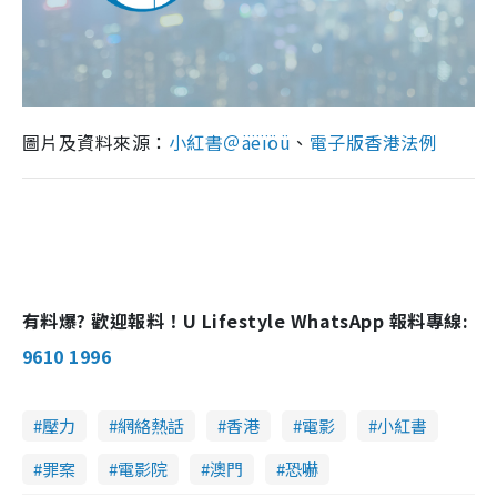
圖片及資料來源：
小紅書＠
äëïöü
、
電子版香港法例
有料爆? 歡迎報料！U Lifestyle WhatsApp 報料專線:
9610 1996
壓力
網絡熱話
香港
電影
小紅書
罪案
電影院
澳門
恐嚇