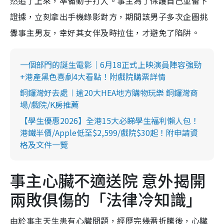
然追了上來，準備動手打人。事主為了保護自己並留下
證據，立刻拿出手機錄影對方，期間該男子多次企圖挑
釁事主男友，幸好其女伴及時拉住，才避免了陷阱。
一個部門的誕生電影｜6月18正式上映演員陣容強勁
+港產黑色喜劇4大看點！附戲院購票詳情
銅鑼灣好去處︱逾20大HEA地方購物玩樂 銅鑼灣商
場/戲院/K房推薦
【學生優惠2026】全港15大必睇學生福利懶人包！
港鐵半價/Apple低至$2,599/戲院$30起！附申請資
格及文件一覽
事主心臟不適送院 意外揭開
兩敗俱傷的「法律冷知識」
由於事主天生患有心臟問題，經歷完幾番折騰後，心臟