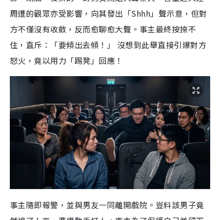
周遭的觀眾亦受影響，向其發出「Shhh」聲示意，但對
方不僅沒有收斂，反而愈聊愈大聲。事主最終按捺不
住，直斥：「要傾出去傾！」 沒想到此舉直接引爆對方
怒火，竟以用力「踢凳」回應！
事主隨即報警，並與男友一同離開戲院。豈料該男子竟