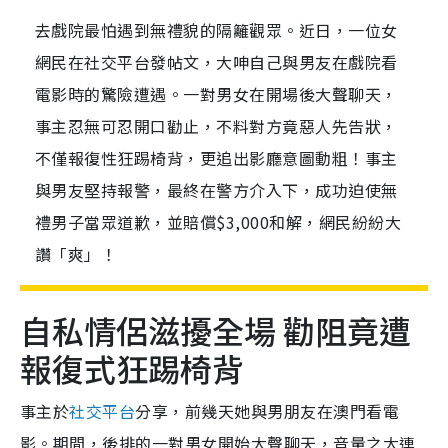
去戲院最怕遇到無禮貌的隔籬觀眾。近日，一位女
網民在社交平台發帖文，大呻自己與男友在戲院看
電影時的驚險遭遇。一對男女在開場後大聲聊天，
事主忍無可忍開口勸止，不料對方竟惡人先告狀，
不僅報復性狂踢椅背，更追出影廳意圖動粗！事主
與男友堅持報警，最終在警方介入下，成功迫使無
禮男子當眾道歉，並賠償$3,000和解，網民紛紛大
讚「爽」！
自私情侶滋擾全場 勸阻竟遭
報復式狂踢椅背
事主於
社交平台
分享，前幾天她與男朋友在澳門看電
影。期間，後排的一對男女開始大聲聊天，音量之大連