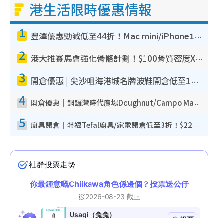
港生活限時優惠情報
1
豐澤優惠勁減低至44折！Mac mini/iPhone17Pro大減價！廚房家電$220起
2
港大推賽馬會強化骨骼計劃！$100骨質密度X光檢查 完成免費運動訓練送超市禮券！附參加資格
3
開倉優惠 | 尖沙咀海港城名牌波鞋開倉低至1折！On鞋$899起／Joy&Peace鞋履$98起
4
開倉優惠｜銅鑼灣時代廣場Doughnut/Campo Marzio開倉低至1折！背囊、書包、手袋劈價$200起
5
廚具開倉｜特福Tefal廚具/家電開倉低至3折！$220起買平底鍋/炒鑊/湯煲！電飯煲/吸塵機/燙斗$418起