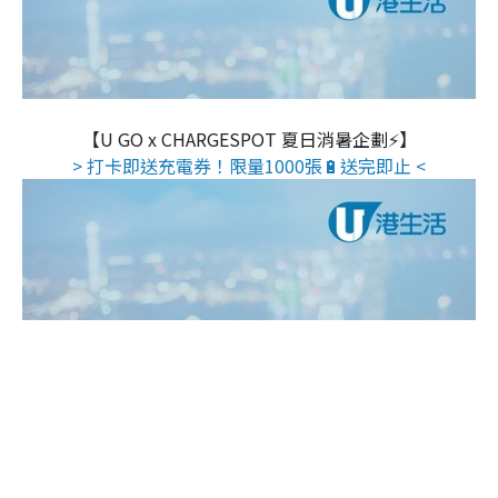
【U GO x CHARGESPOT 夏日消暑企劃⚡】
> 打卡即送充電券！限量1000張🔋送完即止 <