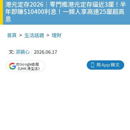
港元定存2026｜零門檻港元定存逼近3厘！半
年即賺$10400利息！一類人享高達25厘超高
息
首頁
生活話題
理財
文:
梁穎心
2026.06.17
在Google追蹤
用 App 睇文
《UHK 港生活》