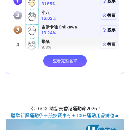
《U GO》請您去香港運動節2026！
體驗新興運動💦＋競技賽事💪＋100+運動用品攤位🔥