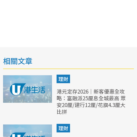
相關文章
理財
港元定存2026｜新客優惠全攻
略：富融派25厘息全城最高 眾
安20厘/建行12厘/花旗4.3厘大
比拼
理財