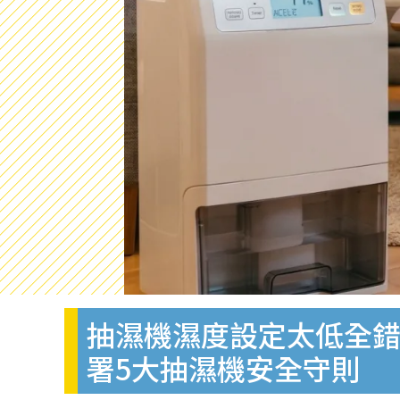
抽濕機濕度設定太低全錯
署5大抽濕機安全守則