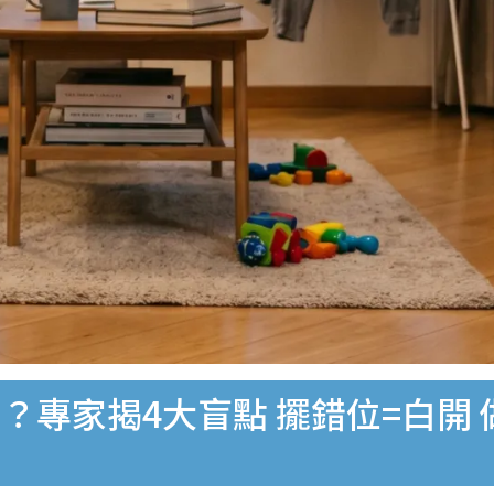
？專家揭4大盲點 擺錯位=白開