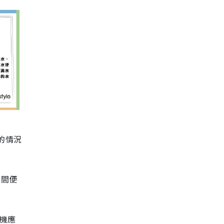
的情況
%間便
機應