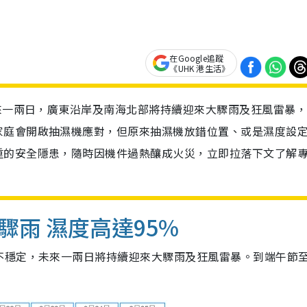
在Google追蹤
《UHK 港生活》
未來一兩日，廣東沿岸及南海北部將持續迎來大驟雨及狂風雷暴
家庭會開啟抽濕機應對，但原來抽濕機放錯位置、或是濕度設
重的安全隱患，隨時因機件過熱釀成火災，立即拉落下文了解
雨 濕度高達95%
不穩定，未來一兩日將持續迎來大驟雨及狂風雷暴。到端午節