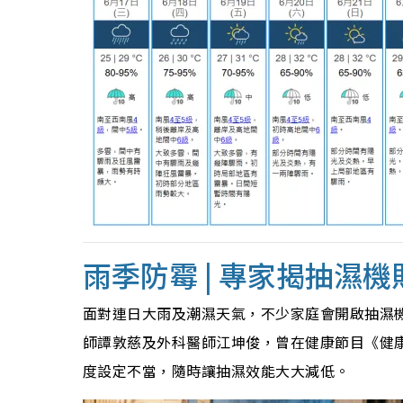
雨季防霉 | 專家揭抽濕
面對連日大雨及潮濕天氣，不少家庭會開啟抽濕
師譚敦慈及外科醫師江坤俊，曾在健康節目《健康
度設定不當，隨時讓抽濕效能大大減低。