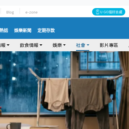
Blog
e-zone
U GO搵好去處
熱話
娛樂新聞
定期存款
情報
飲食情報
娛樂
社會
影片專區