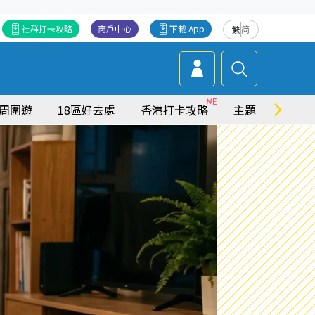
社群打卡攻略
商戶中心
下載 App
繁
简
周圍遊
18區好去處
香港打卡攻略
主題特集