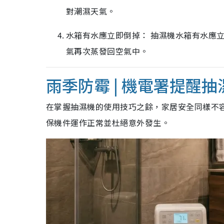
對潮濕天氣。
水箱有水應立即倒掉： 抽濕機水箱有水應
氣再次蒸發回空氣中。
雨季防霉 | 機電署提醒
在掌握抽濕機的使用技巧之餘，家居安全同樣不
保機件運作正常並杜絕意外發生。