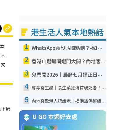
港生活人氣本地熱話
1
，本
WhatsApp預設貼圖點刪？揭1招「反向操作」還原簡潔介面 附3步實測教學
定不
2
香港山邊鐵閘邊門大開？內地客困惑意義何在！網民神回覆：呢種叫法理性防禦
專家
3
鬼門開2026｜農曆七月撞正日全食特別邪？專家警告切忌做一事！揭4大禁忌+2招保平安
4
奪命寄生蟲｜食生菜狂瀉首現死者！疫潮惡化錄1.8萬宗病例 揭洗菜3大謬誤
5
內地客歎港人唔識老！揭港鐵保鮮級冷氣 港人求放過：咪投訴
至下周
U GO 本週好去處