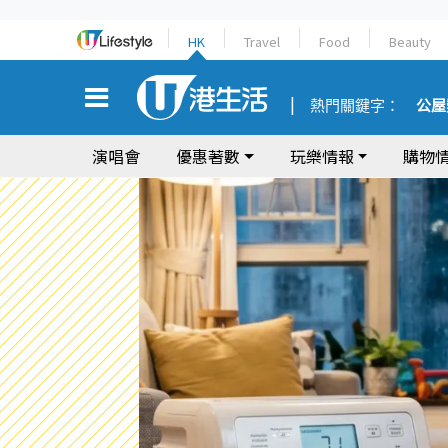
HK
Travel
Food
Beauty
熱門關鍵字：
公屋
演唱會
優惠著數
玩樂情報
購物