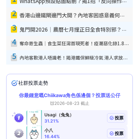
WhatsApp預設貼圖點刪？揭1招「反向操作」還原簡潔介面 附3步實測教學
2
香港山邊鐵閘邊門大開？內地客困惑意義何在！網民神回覆：呢種叫法理性防禦
3
鬼門開2026｜農曆七月撞正日全食特別邪？專家警告切忌做一事！揭4大禁忌+2招保平安
4
奪命寄生蟲｜食生菜狂瀉首現死者！疫潮惡化錄1.8萬宗病例 揭洗菜3大謬誤
5
內地客歎港人唔識老！揭港鐵保鮮級冷氣 港人求放過：咪投訴