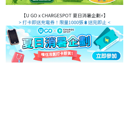
【U GO x CHARGESPOT 夏日消暑企劃⚡】
> 打卡即送充電券！限量1000張🔋送完即止 <