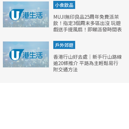
小食飲品
MUJI無印良品25周年免費派茶
飲！指定3個周末多區出沒 玩遊
戲送手提風扇！即睇派發時間表
戶外郊遊
香港行山好去處｜新手行山路線
逾20條推介 平路為主輕鬆易行
附交通方法