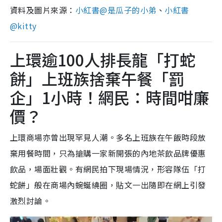
資料及圖片來源：
小紅書@是瓜子的小弟
、
小紅書
@kitty
上環逾100人排長龍「打蛇
餅」上班族捨棄午餐「罰
企」1小時！網民：時間咁廉
價？
上環商場亦曾出現罕見人潮。多名上班族在午飯時段放
棄用餐時間，只為搶購一家新開張的內地茶飲品牌優惠
飲品，場面壯觀。有網民拍下現場情況，形容隊伍「打
蛇餅」般在商場內蜿蜒繞圈，貼文一出隨即在網上引發
激烈討論。