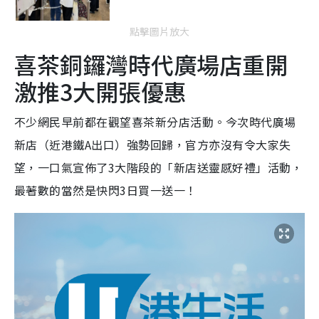
點擊圖片放大
喜茶銅鑼灣時代廣場店重開
激推3大開張優惠
不少網民早前都在觀望喜茶新分店活動。今次時代廣場
新店（近港鐵A出口）強勢回歸，官方亦沒有令大家失
望，一口氣宣佈了3大階段的「新店送靈感好禮」活動，
最著數的當然是快閃3日買一送一！