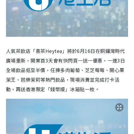
人氣茶飲店「喜茶Heytea」將於6月16日在銅鑼灣時代
廣場重新，開業首3天會有快閃買一送一優惠，一連3日
全場飲品低至半價，任揀多肉葡萄、芝芝莓莓、開心果
茉王、芭樂茉莉等熱門飲品，現場消費並完成打卡活
動，再送香港限定「錢幣版」冰箱貼一枚。