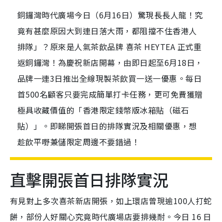
銅鑼灣時代廣場今日（6月16日）驚現長長人龍！究
竟有甚麼原因大到連日落大雨，都阻擋不住香港人
排隊」？原來是人氣茶飲品牌 喜茶 HEYTEA 正式重
返銅鑼灣！為慶祝新店開幕，由即日起至6月18日，
品牌一連3日推出全線現製茶飲買一送一優惠。每日
首500名顧客只要完成簡單打卡任務，更可免費獲贈
極具收藏價值的「香港限定錢幣版冰箱貼（磁石
貼）」。即睇開張首日的排隊實況及相關優惠，想
趁飲平嘢兼儲限定周邊不要錯過！
直擊開張首日排隊實況
有見對上多次喜茶新店開張，如上環店曾現逾100人打蛇
餅，部份人好關心究竟時代廣場店要排幾耐。今日 16 日