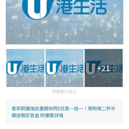
+21
點擊圖片放大
喜茶銅鑼灣店重開快閃3日買一送一！限時第二杯半
價送限定盲盒 附優惠詳情