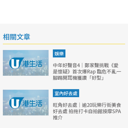
相關文章
娛樂
中年好聲音4｜鄭家聲挑戰《愛
是懷疑》首次爆Rap 臨危不亂一
腳踢開耳機獲讚「好型」
室內好去處
旺角好去處｜逾20玩樂行街美食
好去處 拍拖打卡自拍館按摩SPA
推介