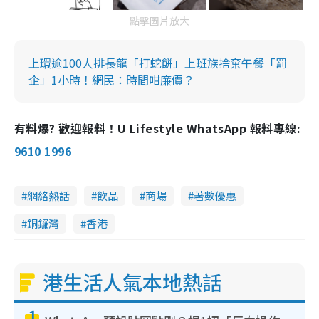
點擊圖片放大
上環逾100人排長龍「打蛇餅」上班族捨棄午餐「罰
企」1小時！網民：時間咁廉價？
有料爆? 歡迎報料！U Lifestyle WhatsApp 報料專線:
9610 1996
網絡熱話
飲品
商場
著數優惠
銅鑼灣
香港
港生活人氣本地熱話
1