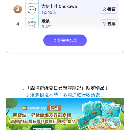
↓「森境奇緣夏日異想尋龍記」限定精品↓
↓漫遊秘境地墊、多用途旅行收納袋↓