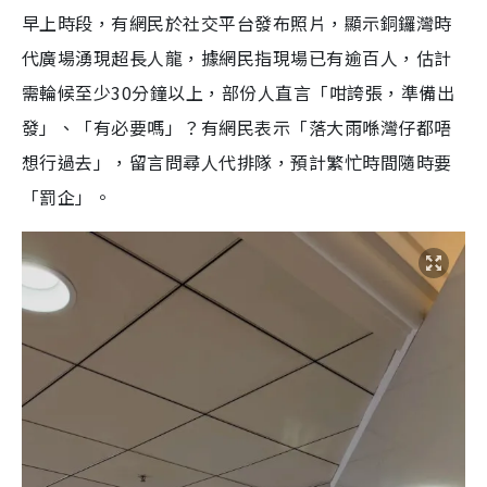
早上時段，有網民於社交平台發布照片，顯示銅鑼灣時
代廣場湧現超長人龍，據網民指現場已有逾百人，估計
需輪候至少30分鐘以上，部份人直言「咁誇張，準備出
發」、「有必要嗎」？有網民表示「落大雨喺灣仔都唔
想行過去」，留言問尋人代排隊，預計繁忙時間隨時要
「罰企」。