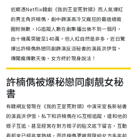
近期憑Netflix韓劇《我的王室死對頭》而人氣爆紅
的男主角許楠儁，劇中飾演高冷又瘋狂的霸道總裁
圈粉無數，IG追蹤人數在劇集播出後不到一個月，
由十幾萬突破至140萬。但人紅自然是非多，近日驚
爆出許楠儁熱戀同劇飾演反派秘書的演員洪伊雪。
傳聞瘋傳數天後，女方終於現身說法！
許楠儁被爆秘戀同劇靚女秘
書
有韓網友發現在《我的王室死對頭》中演宋室長新秘書
的演員洪伊雪，私下和許楠儁在IG互相追蹤，還和他的
姪子互追、甚至經常在對方姪子的貼文底下留言，互動
看起來已經非常熟絡，而許楠儁更被發現給女方多年前