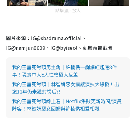
點擊圖片放大
圖片來源：IG@sbsdrama.official、
IG@namjun0609、IG@byiseol、劇集預告截圖
我的王室死對頭男主角｜許楠儁一劇爆紅起底8件
事！現實中大E人性格極大反差
我的王室死對頭｜林智妍惡女瘋感演技大爆發！出
道12年仍未獲封視后?!
我的王室死對頭線上看｜Netflix集數更新時間/演員
陣容！林智妍惡女回歸與許楠儁相愛相殺