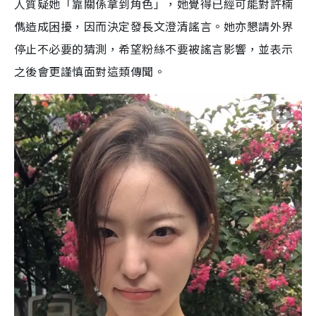
人質疑她「靠關係拿到角色」，她覺得已經可能對許楠
儁造成困擾，因而決定發長文澄清謠言。她亦懇請外界
停止不必要的猜測，希望粉絲不要被謠言影響，並表示
之後會更謹慎面對這類傳聞。