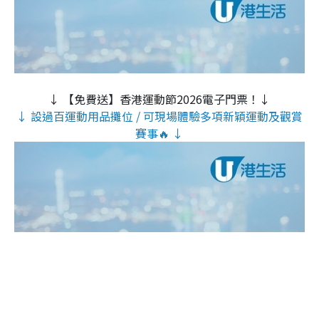
↓ 【免費送】香港運動節2026電子門票！↓
↓ 設過百運動用品攤位 / 可現場體驗多項新穎運動及觀賞
賽事🔥 ↓