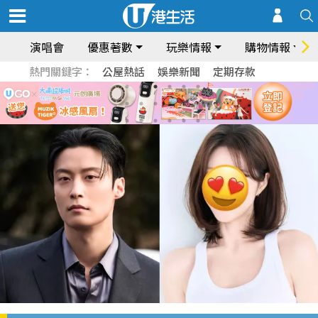
演唱會
優惠著數
玩樂情報
購物情報
熱門關鍵字：
公屋熱話
娛樂新聞
定期存款