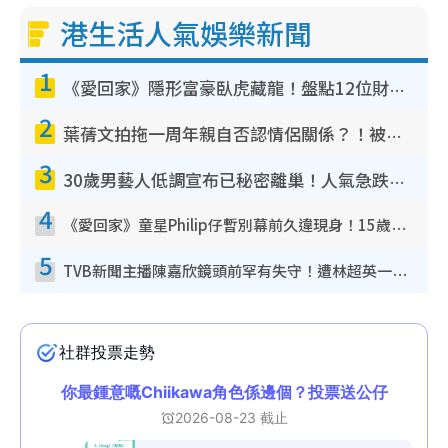
港生活人氣娛樂新聞
1
《愛回家》隱形富豪臥虎藏龍！盤點12位財氣逼人的有錢藝人：呢位靚女3億身家唔憂做
2
葉蒨文拍拖一周年親自否認情侶關係？！被質疑感情造假竟稱GM「普通同事」
3
30歲男藝人低調宣布已秘密離巢！人氣急跌變失蹤人口︰「這幾年過得並不容易」
4
《愛回家》童星Philip仔暫別幕前久違現身！15歲近況暴風長高蛻變帥氣少男
5
TVB新聞主播陳嘉欣鏡頭前罕有失守！遭林超英一句說話突襲嚇親當場大笑