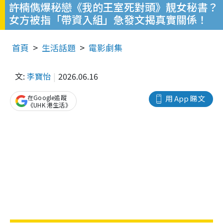
許楠儁爆秘戀《我的王室死對頭》靚女秘書？
女方被指「帶資入組」急發文揭真實關係！
首頁
生活話題
電影劇集
文:
李寶怡
2026.06.16
在Google追蹤
用 App 睇文
《UHK 港生活》