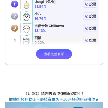
《U GO》請您去香港運動節2026！
體驗新興運動💦＋競技賽事💪＋100+運動用品攤位🔥