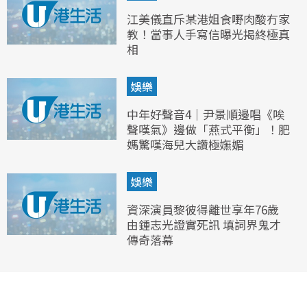
江美儀直斥某港姐食嘢肉酸冇家
教！當事人手寫信曝光揭終極真
相
娛樂
中年好聲音4｜尹景順邊唱《唉
聲嘆氣》邊做「燕式平衡」！肥
媽驚嘆海兒大讚極嫵媚
娛樂
資深演員黎彼得離世享年76歲
由鍾志光證實死訊 填詞界鬼才
傳奇落幕