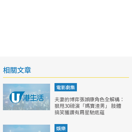
相關文章
電影劇集
夫妻的博弈張頴康角色全解構：
狠甩30磅演「媽寶渣男」 肢體
搞笑獲讚有周星馳底蘊
娛樂