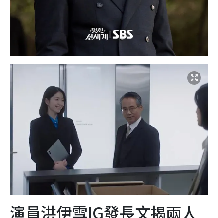
演員洪伊雪IG發長文揭兩人