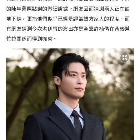
的陳年舊照點讚的微細證據。網友因而猜測兩人正在談
地下情，更指他們似乎已經是認識雙方家人的程度。而
有網友猜測今次洪伊雪的演出亦是全靠許楠儁在背後幫
忙拉關係而得到機會。