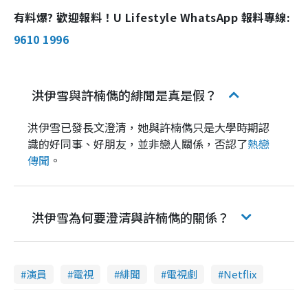
有料爆? 歡迎報料！U Lifestyle WhatsApp 報料專線:
9610 1996
洪伊雪與許楠儁的緋聞是真是假？
洪伊雪已發長文澄清，她與許楠儁只是大學時期認
識的好同事、好朋友，並非戀人關係，否認了
熱戀
傳聞
。
洪伊雪為何要澄清與許楠儁的關係？
演員
電視
緋聞
電視劇
Netflix